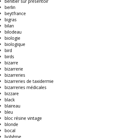
bénitier sur présentoir
berlin
beytfrance
bigras
bilan
bilodeau
biologie
biologique
bird
birds
bizarre
bizarrerie
bizarreries
bizarreries de taxidermie
bizarreries médicales
bizzare
black
blaireau
bleu
bloc résine vintage
blonde
bocal
bohême