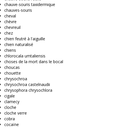
chauve-souris taxidermique
chauves-souris
cheval
chèvre
chevreuil
chez
chien feutré à l'aiguille
chien naturalisé
chiens
chlorocala umtaliensis
choses de la mort dans le bocal
choucas
chouette
chrysochroa
chrysochroa castelnaudii
chrysophora chrysochlora
cigale
clamecy
cloche
cloche verre
cobra
cocaïne