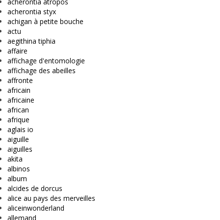
acherontia atropos
acherontia styx
achigan à petite bouche
actu
aegithina tiphia
affaire
affichage d'entomologie
affichage des abeilles
affronte
africain
africaine
african
afrique
aglais io
aiguille
aiguilles
akita
albinos
album
alcides de dorcus
alice au pays des merveilles
aliceinwonderland
allemand