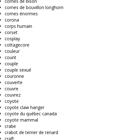
cornes de bison
cornes de bouvillon longhorn
cornes énormes
corona
corps humain
corset
cosplay
cottagecore
couleur
count
couple
couple sexué
couronne
couverte
couvre
couvrez
coyote
coyote claw hanger
coyote du québec canada
coyote mammal
crabe
crabot de terrier de renard
craft