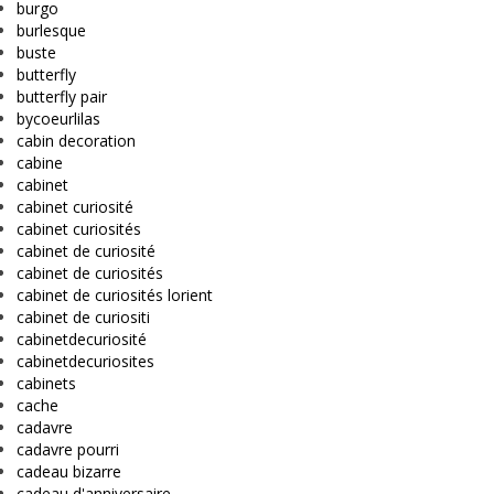
burgo
burlesque
buste
butterfly
butterfly pair
bycoeurlilas
cabin decoration
cabine
cabinet
cabinet curiosité
cabinet curiosités
cabinet de curiosité
cabinet de curiosités
cabinet de curiosités lorient
cabinet de curiositi
cabinetdecuriosité
cabinetdecuriosites
cabinets
cache
cadavre
cadavre pourri
cadeau bizarre
cadeau d'anniversaire