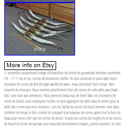
(1 ensemble uniquement) image d’échantillon de cornes de gouvernail montées seulement.
5’6 – 5′ 11 tip to tip. Cornes de bouvillons réelles. Ils sont construits et polis dans notre
boutique de cornes de buf jernigan taxidermy waco, texas (bumsteer horn shop). Non
importé du mexique. Nous sommes actuellement hors de cornes de cette taille avec black
tips. (une note aux acheteurs). Nous prenons beaucoup de fierté dans nos montures de
corne de boeuf, nous employons le bloc en bois approprié de taille dans le centre pour la
taille des cornes que nous montons. Lors de l’achat de cornes de boeuf prendre note dans
combien de temps le bloc central est comparé à la longueur de corne, après tout le bois est
beaucoup moins cher que les cornes de boeuf. Toutes nos cornes de longhorns et de cornes
de boeuf et cornes de taureau sont mesurées directement à travers, pointe à pointe. Ils sont