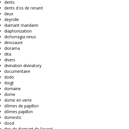
dents
dents d'os de renard
deux
deyrolle
diamant mandarin
diaphonization
dichorragia ninus
dinosaure
diorama
dita
divers
divination divinatory
documentaire
dodo
doigt
domaine
dome
dome en verre
dômes de papillon
dômes papillon
domestic
dood
dos de diamant de l'ouest