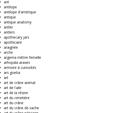
ant
antilope
antilope d'amérique
antique
antique anatomy
antler
antlers
apothecary jars
apothicaire
araignée
arche
argema mittrei femelle
arhopala araxes
armoire à curiosités
ars goetia
art
art de crâne animal
art de l'aile
art de la résine
art du cimetière
art du crâne
art du crâne de vache
art du crâne péruvien