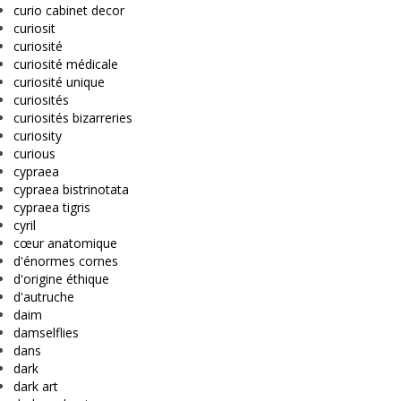
curio cabinet decor
curiosit
curiosité
curiosité médicale
curiosité unique
curiosités
curiosités bizarreries
curiosity
curious
cypraea
cypraea bistrinotata
cypraea tigris
cyril
cœur anatomique
d'énormes cornes
d'origine éthique
d'autruche
daim
damselflies
dans
dark
dark art