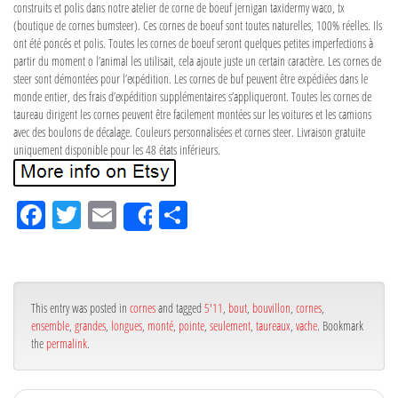
construits et polis dans notre atelier de corne de boeuf jernigan taxidermy waco, tx
(boutique de cornes bumsteer). Ces cornes de boeuf sont toutes naturelles, 100% réelles. Ils
ont été poncés et polis. Toutes les cornes de boeuf seront quelques petites imperfections à
partir du moment o l’animal les utilisait, cela ajoute juste un certain caractère. Les cornes de
steer sont démontées pour l’expédition. Les cornes de buf peuvent être expédiées dans le
monde entier, des frais d’expédition supplémentaires s’appliqueront. Toutes les cornes de
taureau dirigent les cornes peuvent être facilement montées sur les voitures et les camions
avec des boulons de décalage. Couleurs personnalisées et cornes steer. Livraison gratuite
uniquement disponible pour les 48 états inférieurs.
Fa
Tw
Em
Pa
Share
ce
itt
ail
rta
bo
er
ge
ok
r
This entry was posted in
cornes
and tagged
5'11
,
bout
,
bouvillon
,
cornes
,
ensemble
,
grandes
,
longues
,
monté
,
pointe
,
seulement
,
taureaux
,
vache
. Bookmark
the
permalink
.