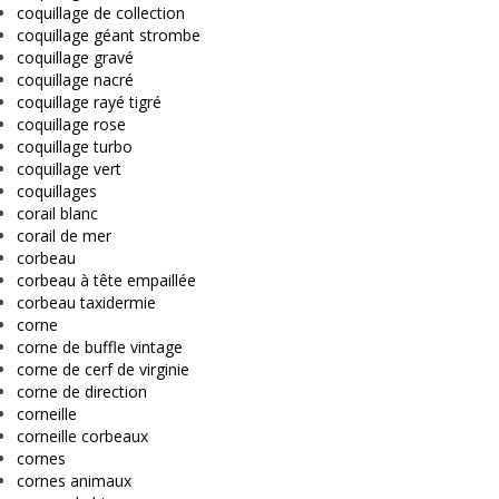
coquillage de collection
coquillage géant strombe
coquillage gravé
coquillage nacré
coquillage rayé tigré
coquillage rose
coquillage turbo
coquillage vert
coquillages
corail blanc
corail de mer
corbeau
corbeau à tête empaillée
corbeau taxidermie
corne
corne de buffle vintage
corne de cerf de virginie
corne de direction
corneille
corneille corbeaux
cornes
cornes animaux