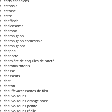
cerfs canadiens
cethosia
cetoine
cette
chaffinch
chalcosoma
chamois
champignon
champignon comestible
champignons
chapeau
charlotte
charnière de coquilles de rareté
charonia tritonis
chasse
chasseurs
chat
chaton
chauffe-accessoires de film
chauve-souris
chauve-souris orange noire
chauve-souris peinte
chauve-souris réelle