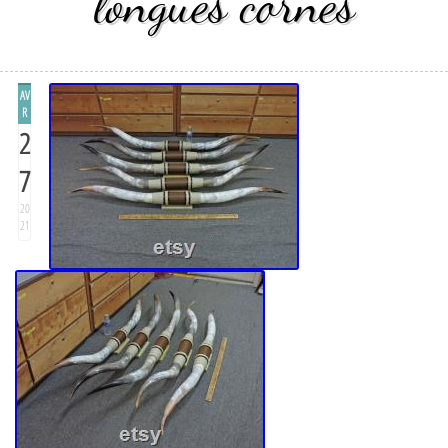
longues cornes
AV
R
2
7
20
21