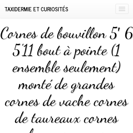
TAXIDERMIE ET CURIOSITÉS
T
o
g
Cornes de bouvillon 5′ 6
g
l
5’11 bout à pointe (1
e
n
ensemble seulement)
a
v
i
monté de grandes
g
a
cornes de vache cornes
t
i
de taureaux cornes
o
n