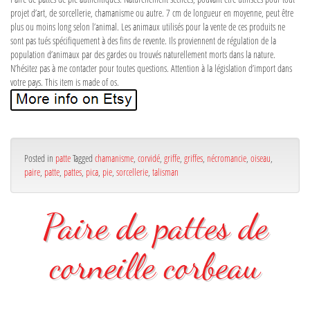
projet d’art, de sorcellerie, chamanisme ou autre. 7 cm de longueur en moyenne, peut être
plus ou moins long selon l’animal. Les animaux utilisés pour la vente de ces produits ne
sont pas tués spécifiquement à des fins de revente. Ils proviennent de régulation de la
population d’animaux par des gardes ou trouvés naturellement morts dans la nature.
N’hésitez pas à me contacter pour toutes questions. Attention à la législation d’import dans
votre pays. This item is made of os.
Posted in
patte
Tagged
chamanisme
,
corvidé
,
griffe
,
griffes
,
nécromancie
,
oiseau
,
paire
,
patte
,
pattes
,
pica
,
pie
,
sorcellerie
,
talisman
Paire de pattes de
corneille corbeau