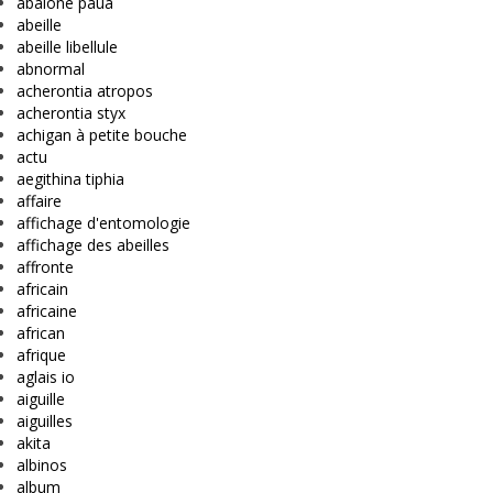
abalone paua
abeille
abeille libellule
abnormal
acherontia atropos
acherontia styx
achigan à petite bouche
actu
aegithina tiphia
affaire
affichage d'entomologie
affichage des abeilles
affronte
africain
africaine
african
afrique
aglais io
aiguille
aiguilles
akita
albinos
album