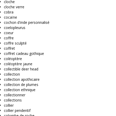
cloche
cloche verre
cobra
cocaïne
cochon d'inde personnalisé
coelopleurus
coeur
coffre
coffre sculpté
coffret
coffret cadeau gothique
coléoptère
coléoptère jaune
collectible deer head
collection
collection apothicaire
collection de plumes
collection ethnique
collectionner
collections
collier
collier pendentif
colombe de roche