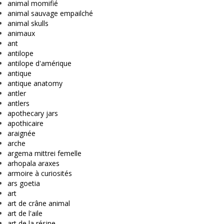
animal momifié
animal sauvage empailché
animal skulls
animaux
ant
antilope
antilope d'amérique
antique
antique anatomy
antler
antlers
apothecary jars
apothicaire
araignée
arche
argema mittrei femelle
arhopala araxes
armoire à curiosités
ars goetia
art
art de crâne animal
art de l'aile
art de la résine