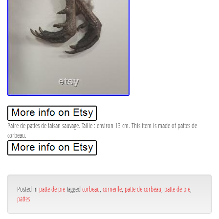
Paire de pattes de faisan sauvage. Taille : environ 13 cm. This item is made of pattes de
corbeau.
Posted in
patte de pie
Tagged
corbeau
,
corneille
,
patte de corbeau
,
patte de pie
,
pattes