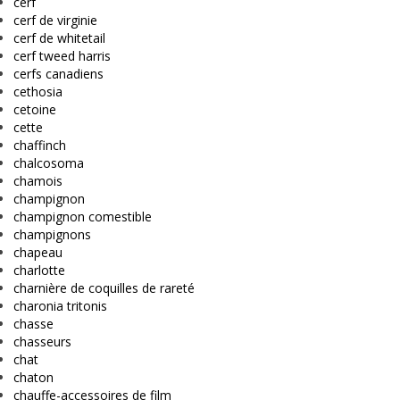
cerf
cerf de virginie
cerf de whitetail
cerf tweed harris
cerfs canadiens
cethosia
cetoine
cette
chaffinch
chalcosoma
chamois
champignon
champignon comestible
champignons
chapeau
charlotte
charnière de coquilles de rareté
charonia tritonis
chasse
chasseurs
chat
chaton
chauffe-accessoires de film