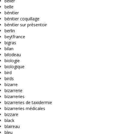
bélier
belle
bénitier
bénitier coquillage
bénitier sur présentoir
berlin
beytfrance
bigras
bilan
bilodeau
biologie
biologique
bird
birds
bizarre
bizarrerie
bizarreries
bizarreries de taxidermie
bizarreries médicales
bizzare
black
blaireau
bleu