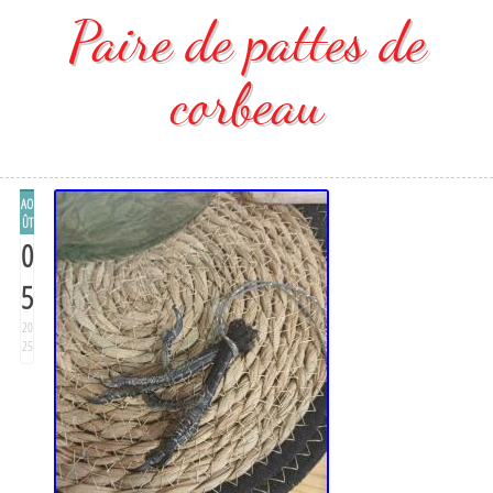
Paire de pattes de
corbeau
AO
ÛT
0
5
20
25