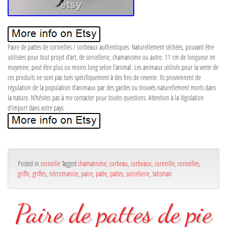
Paire de pattes de corneilles / corbeaux authentiques. Naturellement séchées, pouvant être
utilisées pour tout projet d’art, de sorcellerie, chamanisme ou autre. 11 cm de longueur en
moyenne, peut être plus ou moins long selon l’animal. Les animaux utilisés pour la vente de
ces produits ne sont pas tués spécifiquement à des fins de revente. Ils proviennent de
régulation de la population d’animaux par des gardes ou trouvés naturellement morts dans
la nature. N’hésitez pas à me contacter pour toutes questions. Attention à la législation
d’import dans votre pays.
Posted in
corneille
Tagged
chamanisme
,
corbeau
,
corbeaux
,
corneille
,
corneilles
,
griffe
,
griffes
,
nécromancie
,
paire
,
patte
,
pattes
,
sorcellerie
,
talisman
Paire de pattes de pie