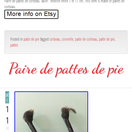
Paire de pattes de corbeau. Taille : environ entre 7 et 11 cm. This item is made of pattes de
corbeau.
Posted in
patte de pie
Tagged
corbeau
,
corneille
,
patte de corbeau
,
patte de pie
,
pattes
Paire de pattes de pie
DÉ
C
1
1
20