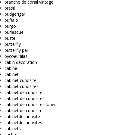
branche de corail vintage
bresil
budgerigar
buffalo
burgo
burlesque
buste
butterfly
butterfly pair
bycoeurlilas
cabin decoration
cabine
cabinet
cabinet curiosité
cabinet curiosités
cabinet de curiosité
cabinet de curiosités
cabinet de curiosités lorient
cabinet de curiositi
cabinetdecuriosité
cabinetdecuriosites
cabinets
cache