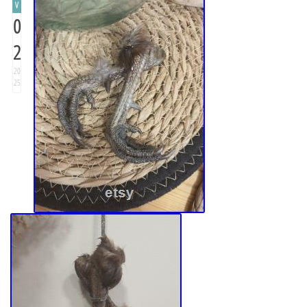
V
0
2
20
25