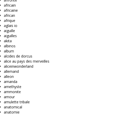
affronte
africain
africaine
african
afrique
aglais io
aiguille
aiguilles
akita
albinos
album
alcides de dorcus
alice au pays des merveilles
aliceinwonderland
allemand
alleon
amanda
amethyste
ammonite
amour
amulette tribale
anatomical
anatomie