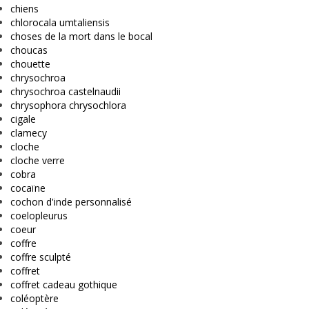
chiens
chlorocala umtaliensis
choses de la mort dans le bocal
choucas
chouette
chrysochroa
chrysochroa castelnaudii
chrysophora chrysochlora
cigale
clamecy
cloche
cloche verre
cobra
cocaïne
cochon d'inde personnalisé
coelopleurus
coeur
coffre
coffre sculpté
coffret
coffret cadeau gothique
coléoptère