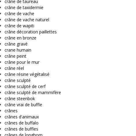
crâne de taureau
crâne de taxidermie
crâne de vache
crâne de vache naturel
crâne de wapiti
crâne décoration paillettes
crâne en bronze
crâne gravé
crane humain
crâne peint
crâne pour le mur
crâne réel
crâne résine végétalisé
crâne sculpté
crâne sculpté de cerf
crâne sculpté de mammifère
crâne steenbok
crâne vrai de buffle
crânes
crânes d'animaux
crânes de buffalo
crânes de buffles
crânes de longhorn