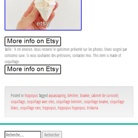
Taille : 9 cm environ. Vous recevrez le spécimen présenté sur les photos. Envoi soigné par
colissimo suivi. Si vous souhaitez des précisions, contactez moi. This item is made of
coquillage.
Posted in
hippopus
Tagged
aquascaping
,
bénitier
,
bivalve
,
cabinet de curiosité
,
coquillage
,
coquillage avec cites
,
coquillage bénitier
,
coquillage bivalve
,
coquillage
blanc
,
coquillage rare
,
hippopus
,
hippopus hippopus
,
tridacna