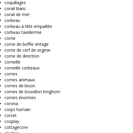
coquillages
corail blanc
corail de mer
corbeau
corbeau à tête empaillée
corbeau taxidermie
corne
corne de buffle vintage
corne de cerf de virginie
corne de direction
corneille
corneille corbeaux
cornes
cornes animaux
cornes de bison
cornes de bouvillon longhorn
cornes énormes
corona
corps humain
corset
cosplay
cottagecore