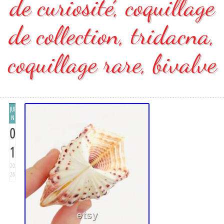
de curiosité, coquillage
de collection, tridacna,
coquillage rare, bivalve
JUI
N
0
1
20
26