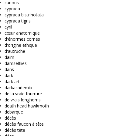
curious
cypraea
cypraea bistrinotata
cypraea tigris
cyril
cœur anatomique
d'énormes cornes
d'origine éthique
d'autruche
daim
damselflies
dans
dark
dark art
darkacademia
de la vraie fourrure
de vrais longhorns
death head hawkmoth
debarque
décès
décès faucon à tête
décès tête