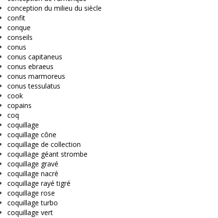
conception du milieu du siècle
confit
conque
conseils
conus
conus capitaneus
conus ebraeus
conus marmoreus
conus tessulatus
cook
copains
coq
coquillage
coquillage cône
coquillage de collection
coquillage géant strombe
coquillage gravé
coquillage nacré
coquillage rayé tigré
coquillage rose
coquillage turbo
coquillage vert