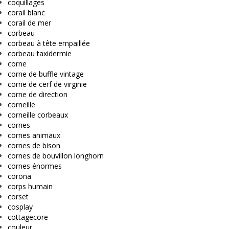
coquillages
corail blanc
corail de mer
corbeau
corbeau à tête empaillée
corbeau taxidermie
corne
corne de buffle vintage
corne de cerf de virginie
corne de direction
corneille
corneille corbeaux
cornes
cornes animaux
cornes de bison
cornes de bouvillon longhorn
cornes énormes
corona
corps humain
corset
cosplay
cottagecore
couleur