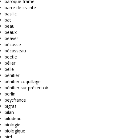
baroque frame
barre de crainte
basilic
bat
beau
beaux
beaver
bécasse
bécasseau
beetle
bélier
belle
bénitier
bénitier coquillage
bénitier sur présentoir
berlin
beytfrance
bigras
bilan
bilodeau
biologie
biologique
bird