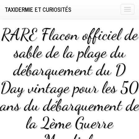
TAXIDERMIE ET CURIOSITÉS
T
o
g
RARE Flacon officiel de
g
l
sable de la plage du
e
n
débarquement du D
a
v
i
Day vintage pour les 50
g
a
ans du débarquement de
t
i
la 2ème Guerre
o
n