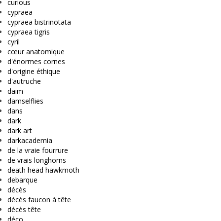
curious
cypraea
cypraea bistrinotata
cypraea tigris
cyril
cœur anatomique
d'énormes cornes
d'origine éthique
d'autruche
daim
damselflies
dans
dark
dark art
darkacademia
de la vraie fourrure
de vrais longhorns
death head hawkmoth
debarque
décès
décès faucon à tête
décès tête
déco