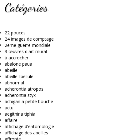
Catégories
22 pouces
24 images de comptage
2eme guerre mondiale
3 œuvres d'art mural
à accrocher
abalone paua
abeille
abeille libellule
abnormal
acherontia atropos
acherontia styx
achigan à petite bouche
actu
aegithina tiphia
affaire
affichage d'entomologie
affichage des abeilles
affronte