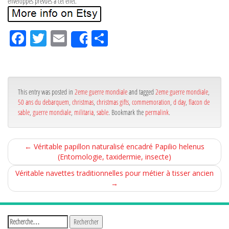
enveloppes prévues à cet effet.
Fa
Tw
Em
Pa
Share
ce
itt
ail
rta
bo
er
ge
ok
r
This entry was posted in
2eme guerre mondiale
and tagged
2eme guerre mondiale
,
50 ans du debarquem
,
christmas
,
christmas gifts
,
commemoration
,
d day
,
flacon de
sable
,
guerre mondiale
,
militaria
,
sable
. Bookmark the
permalink
.
←
Véritable papillon naturalisé encadré Papilio helenus
(Entomologie, taxidermie, insecte)
Véritable navettes traditionnelles pour métier à tisser ancien
→