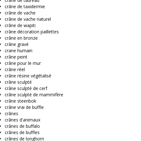
crâne de taureau
crâne de taxidermie
crâne de vache
crâne de vache naturel
crâne de wapiti
crâne décoration paillettes
crâne en bronze
crâne gravé
crane humain
crâne peint
crâne pour le mur
crâne réel
crâne résine végétalisé
crâne sculpté
crâne sculpté de cerf
crâne sculpté de mammifère
crâne steenbok
crâne vrai de buffle
crânes
crânes d'animaux
crânes de buffalo
crânes de buffles
crânes de longhorn