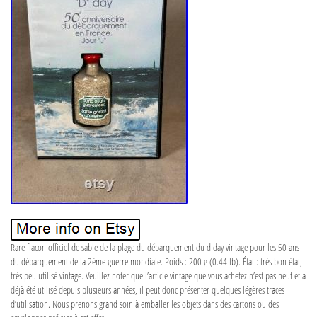
Rare flacon officiel de sable de la plage du débarquement du d day vintage pour les 50 ans
du débarquement de la 2ème guerre mondiale. Poids : 200 g (0.44 lb). État : très bon état,
très peu utilisé vintage. Veuillez noter que l’article vintage que vous achetez n’est pas neuf et a
déjà été utilisé depuis plusieurs années, il peut donc présenter quelques légères traces
d’utilisation. Nous prenons grand soin à emballer les objets dans des cartons ou des