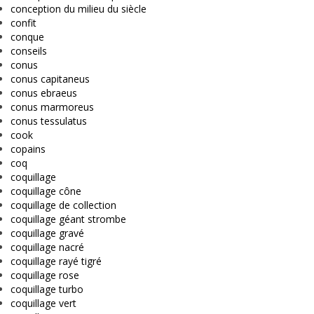
conception du milieu du siècle
confit
conque
conseils
conus
conus capitaneus
conus ebraeus
conus marmoreus
conus tessulatus
cook
copains
coq
coquillage
coquillage cône
coquillage de collection
coquillage géant strombe
coquillage gravé
coquillage nacré
coquillage rayé tigré
coquillage rose
coquillage turbo
coquillage vert