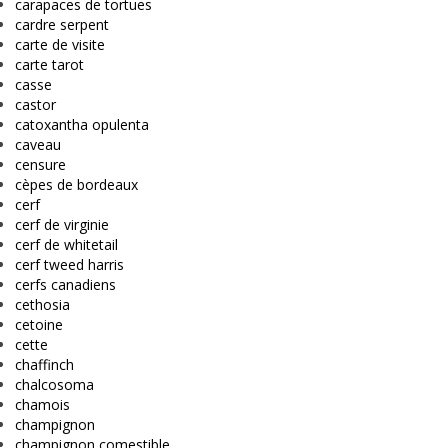
carapaces de tortues
cardre serpent
carte de visite
carte tarot
casse
castor
catoxantha opulenta
caveau
censure
cèpes de bordeaux
cerf
cerf de virginie
cerf de whitetail
cerf tweed harris
cerfs canadiens
cethosia
cetoine
cette
chaffinch
chalcosoma
chamois
champignon
champignon comestible