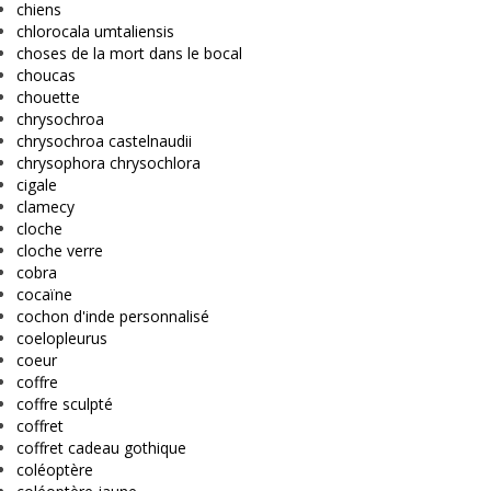
chiens
chlorocala umtaliensis
choses de la mort dans le bocal
choucas
chouette
chrysochroa
chrysochroa castelnaudii
chrysophora chrysochlora
cigale
clamecy
cloche
cloche verre
cobra
cocaïne
cochon d'inde personnalisé
coelopleurus
coeur
coffre
coffre sculpté
coffret
coffret cadeau gothique
coléoptère