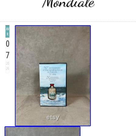
Mondiale
AV
R
0
7
20
26