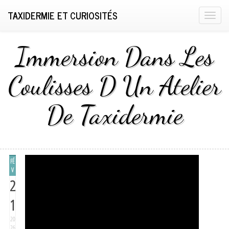
TAXIDERMIE ET CURIOSITÉS
T
o
g
Immersion Dans Les
g
l
Coulisses D Un Atelier
e
n
De Taxidermie
a
v
i
g
a
FÉ
t
V
2
i
o
1
n
20
26