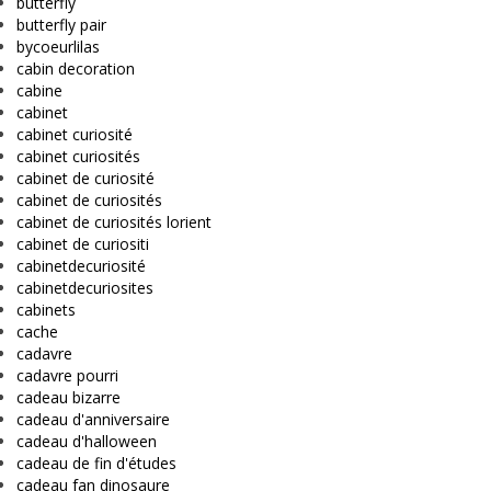
butterfly
butterfly pair
bycoeurlilas
cabin decoration
cabine
cabinet
cabinet curiosité
cabinet curiosités
cabinet de curiosité
cabinet de curiosités
cabinet de curiosités lorient
cabinet de curiositi
cabinetdecuriosité
cabinetdecuriosites
cabinets
cache
cadavre
cadavre pourri
cadeau bizarre
cadeau d'anniversaire
cadeau d'halloween
cadeau de fin d'études
cadeau fan dinosaure