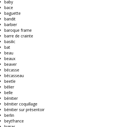
baby
bace
baguette
bandit
barbier
baroque frame
barre de crainte
basilic
bat
beau
beaux
beaver
bécasse
bécasseau
beetle
bélier
belle
bénitier
bénitier coquillage
bénitier sur présentoir
berlin
beytfrance
bigras