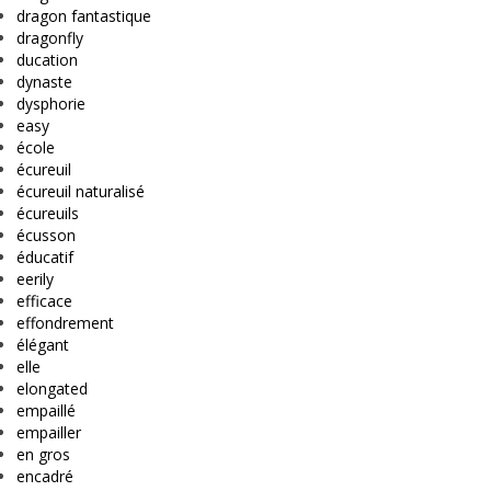
dragon fantastique
dragonfly
ducation
dynaste
dysphorie
easy
école
écureuil
écureuil naturalisé
écureuils
écusson
éducatif
eerily
efficace
effondrement
élégant
elle
elongated
empaillé
empailler
en gros
encadré