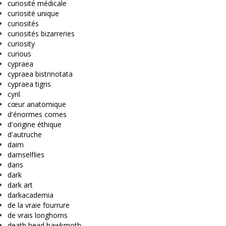
curiosité médicale
curiosité unique
curiosités
curiosités bizarreries
curiosity
curious
cypraea
cypraea bistrinotata
cypraea tigris
cyril
cœur anatomique
d'énormes cornes
d'origine éthique
d'autruche
daim
damselflies
dans
dark
dark art
darkacademia
de la vraie fourrure
de vrais longhorns
death head hawkmoth