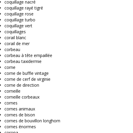
coquillage nacré
coquillage rayé tigré
coquillage rose
coquillage turbo
coquillage vert
coquillages
corail blanc
corail de mer
corbeau
corbeau à tête empaillée
corbeau taxidermie
corne
corne de buffle vintage
corne de cerf de virginie
corne de direction
corneille
corneille corbeaux
cornes
cornes animaux
cornes de bison
cornes de bouvillon longhorn
cornes énormes
corona