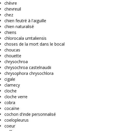
chèvre
chevreuil
chez
chien feutré à l'aiguille
chien naturalisé
chiens
chlorocala umtaliensis
choses de la mort dans le bocal
choucas
chouette
chrysochroa
chrysochroa castelnaudii
chrysophora chrysochlora
cigale
clamecy
cloche
cloche verre
cobra
cocaïne
cochon d'inde personnalisé
coelopleurus
coeur