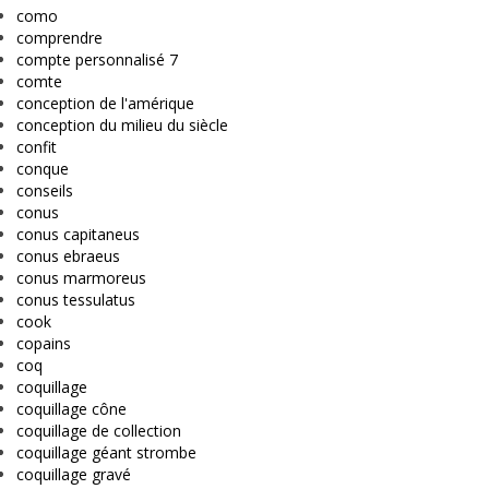
como
comprendre
compte personnalisé 7
comte
conception de l'amérique
conception du milieu du siècle
confit
conque
conseils
conus
conus capitaneus
conus ebraeus
conus marmoreus
conus tessulatus
cook
copains
coq
coquillage
coquillage cône
coquillage de collection
coquillage géant strombe
coquillage gravé