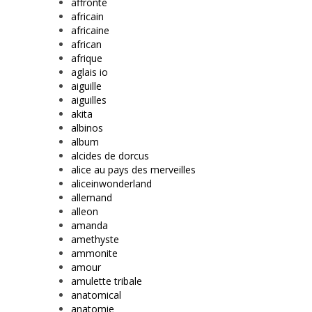
affronte
africain
africaine
african
afrique
aglais io
aiguille
aiguilles
akita
albinos
album
alcides de dorcus
alice au pays des merveilles
aliceinwonderland
allemand
alleon
amanda
amethyste
ammonite
amour
amulette tribale
anatomical
anatomie