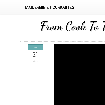
TAXIDERMIE ET CURIOSITÉS
From Cook To T
JAN
21
2026