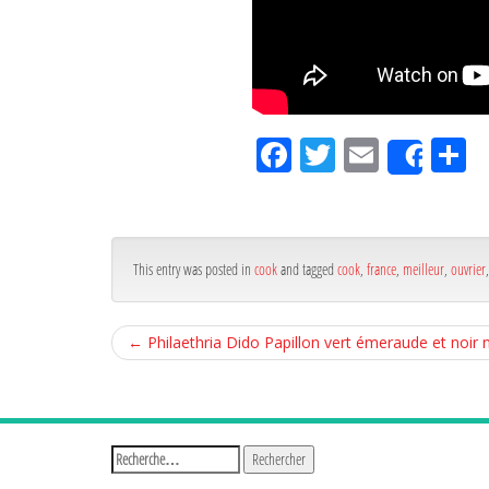
Fa
Tw
Em
P
Shar
ce
itt
ail
rt
bo
er
g
ok
r
This entry was posted in
cook
and tagged
cook
,
france
,
meilleur
,
ouvrier
←
Philaethria Dido Papillon vert émeraude et noir 