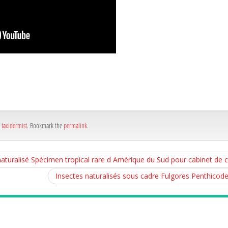
a
e
a
e
,
taxidermist
. Bookmark the
permalink
.
naturalisé Spécimen tropical rare d Amérique du Sud pour cabinet de c
Insectes naturalisés sous cadre Fulgores Penthicode