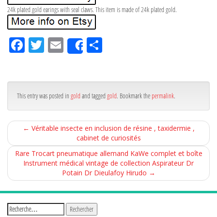
24k plated gold earings with seal claws. This item is made of 24k plated gold.
Fa
Tw
Em
Pa
Share
ce
itt
ail
rta
bo
er
ge
ok
r
This entry was posted in
gold
and tagged
gold
. Bookmark the
permalink
.
←
Véritable insecte en inclusion de résine , taxidermie ,
cabinet de curiosités
Rare Trocart pneumatique allemand KaWe complet et boîte
Instrument médical vintage de collection Aspirateur Dr
Potain Dr Dieulafoy Hirudo
→