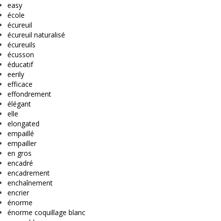
easy
école
écureuil
écureuil naturalisé
écureuils
écusson
éducatif
eerily
efficace
effondrement
élégant
elle
elongated
empaillé
empailler
en gros
encadré
encadrement
enchaînement
encrier
énorme
énorme coquillage blanc