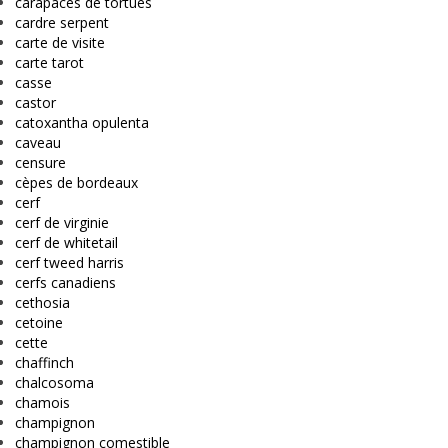
carapaces de tortues
cardre serpent
carte de visite
carte tarot
casse
castor
catoxantha opulenta
caveau
censure
cèpes de bordeaux
cerf
cerf de virginie
cerf de whitetail
cerf tweed harris
cerfs canadiens
cethosia
cetoine
cette
chaffinch
chalcosoma
chamois
champignon
champignon comestible