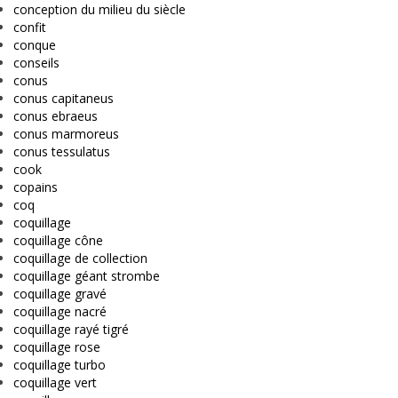
conception du milieu du siècle
confit
conque
conseils
conus
conus capitaneus
conus ebraeus
conus marmoreus
conus tessulatus
cook
copains
coq
coquillage
coquillage cône
coquillage de collection
coquillage géant strombe
coquillage gravé
coquillage nacré
coquillage rayé tigré
coquillage rose
coquillage turbo
coquillage vert