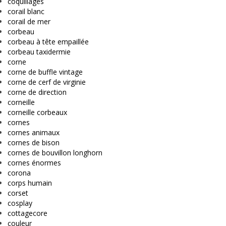
coquillages
corail blanc
corail de mer
corbeau
corbeau à tête empaillée
corbeau taxidermie
corne
corne de buffle vintage
corne de cerf de virginie
corne de direction
corneille
corneille corbeaux
cornes
cornes animaux
cornes de bison
cornes de bouvillon longhorn
cornes énormes
corona
corps humain
corset
cosplay
cottagecore
couleur