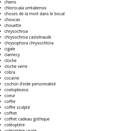
chiens
chlorocala umtaliensis
choses de la mort dans le bocal
choucas
chouette
chrysochroa
chrysochroa castelnaudii
chrysophora chrysochlora
cigale
clamecy
cloche
cloche verre
cobra
cocaïne
cochon d'inde personnalisé
coelopleurus
coeur
coffre
coffre sculpté
coffret
coffret cadeau gothique
coléoptère
coléoptère jaune