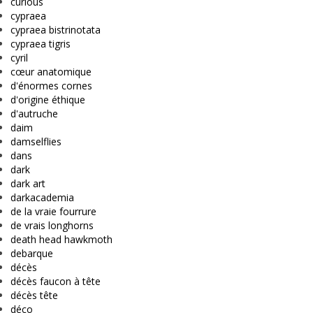
curious
cypraea
cypraea bistrinotata
cypraea tigris
cyril
cœur anatomique
d'énormes cornes
d'origine éthique
d'autruche
daim
damselflies
dans
dark
dark art
darkacademia
de la vraie fourrure
de vrais longhorns
death head hawkmoth
debarque
décès
décès faucon à tête
décès tête
déco