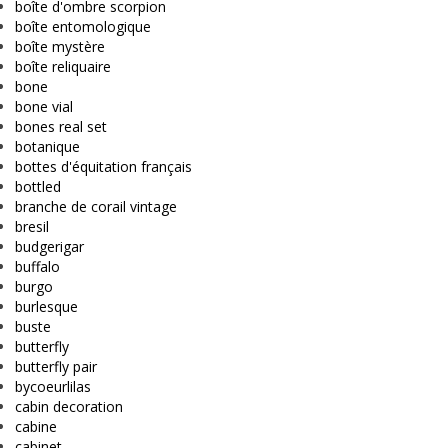
boîte d'ombre scorpion
boîte entomologique
boîte mystère
boîte reliquaire
bone
bone vial
bones real set
botanique
bottes d'équitation français
bottled
branche de corail vintage
bresil
budgerigar
buffalo
burgo
burlesque
buste
butterfly
butterfly pair
bycoeurlilas
cabin decoration
cabine
cabinet