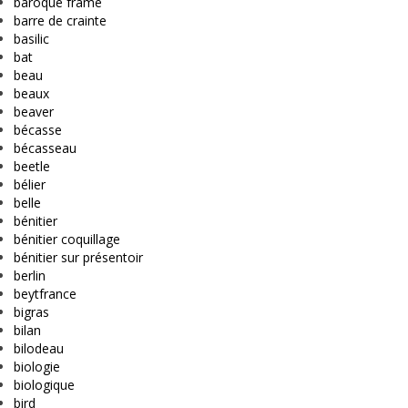
baroque frame
barre de crainte
basilic
bat
beau
beaux
beaver
bécasse
bécasseau
beetle
bélier
belle
bénitier
bénitier coquillage
bénitier sur présentoir
berlin
beytfrance
bigras
bilan
bilodeau
biologie
biologique
bird