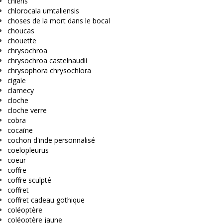
chiens
chlorocala umtaliensis
choses de la mort dans le bocal
choucas
chouette
chrysochroa
chrysochroa castelnaudii
chrysophora chrysochlora
cigale
clamecy
cloche
cloche verre
cobra
cocaïne
cochon d'inde personnalisé
coelopleurus
coeur
coffre
coffre sculpté
coffret
coffret cadeau gothique
coléoptère
coléoptère jaune