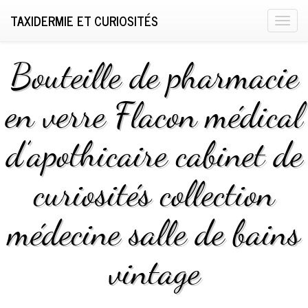
TAXIDERMIE ET CURIOSITÉS
T
o
g
Bouteille de pharmacie
g
l
en verre Flacon médical
e
n
d’apothicaire cabinet de
a
v
i
curiosités collection
g
a
médecine salle de bains
t
i
vintage
o
n