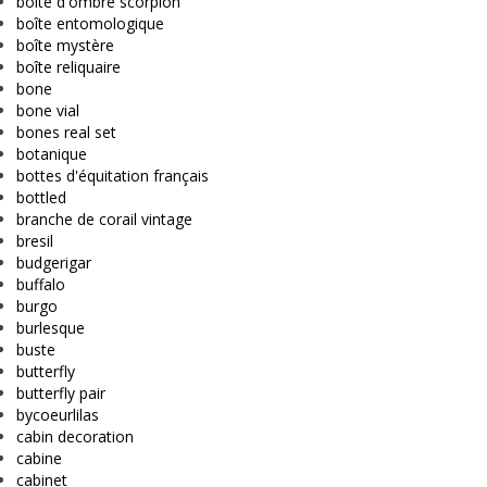
boîte d'ombre scorpion
boîte entomologique
boîte mystère
boîte reliquaire
bone
bone vial
bones real set
botanique
bottes d'équitation français
bottled
branche de corail vintage
bresil
budgerigar
buffalo
burgo
burlesque
buste
butterfly
butterfly pair
bycoeurlilas
cabin decoration
cabine
cabinet