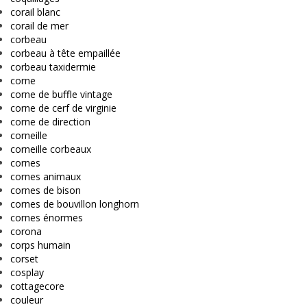
corail blanc
corail de mer
corbeau
corbeau à tête empaillée
corbeau taxidermie
corne
corne de buffle vintage
corne de cerf de virginie
corne de direction
corneille
corneille corbeaux
cornes
cornes animaux
cornes de bison
cornes de bouvillon longhorn
cornes énormes
corona
corps humain
corset
cosplay
cottagecore
couleur