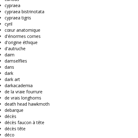
cypraea
cypraea bistrinotata
cypraea tigris
cyril
cœur anatomique
d'énormes cornes
d'origine éthique
d'autruche
daim
damselflies
dans
dark
dark art
darkacademia
de la vraie fourrure
de vrais longhorns
death head hawkmoth
debarque
décès
décès faucon à tête
décès tête
déco