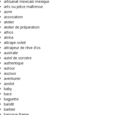
artisanat mexicain mexique
arts ou pièce maîtresse
asmr
association
atelier
atelier de préparation
athos
atrina
attrape-soleil
attrapeur de rêve d'os
australie
autel de sorcière
authentique
autour
auzoux
aventurier
axolot
baby
bace
baguette
bandit
barbier
baroque frame