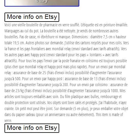
Voici une vieille bouteille de pharmacie en verre soufflé. L’étiquette est en peinture émaillée.
Marquages au cul du pot. La bouteille a été nettoyée. Je vends de nombreuses autres
bouteilles. Pas de casse, ni ébréchure ni manque. Dimensions : diamètre 7,5 cm x hauteur
totale 19,5 cm. Autres photos sur demande. J’utilise des cartons recyclés pour mes colis. Vers
la france et les pays frontaliers avec mondial relay (envoi standard avec tarifs attractifs). Vers
les autres pays avec happy post (envoi standard pour les pays « lointains » avec tarifs
attractifs). Pour tous les pays l’envoi par la poste franaise en colissimo est toujours possible
(plus cher que mondial relay et happy post mais plus rapide). Pour un envoi par mondial
relay : assurance de base de 25 (frais d’envoi inclus) possibilité d’augmenter l’assurance
jusqu’à 500. Pour un envoi par happy post : assurance de base de 13 (frais d’envoi inclus)
possibilité d’augmenter l’assurance jusqu’à 200. Pour un envoi par colissimo : assurance de
base de 23/kg (frais d’envoi inclus) possibilité d’augmenter l’assurance jusqu’à 1000. Mes
articles sont toujours emballés avec soin. Du film plastique avec bulles, rembourrage et
double protection sont utilisés. Vos objets sont bien calés et protégés. J’ai l’habitude, n’ayez
crainte. Un petit mot peut être joint. Sur demande (5 en plus), je peux emballer votre objet
dans du papier cadeau (pour un anniversaire ou autre événement). This item is made of
verre.