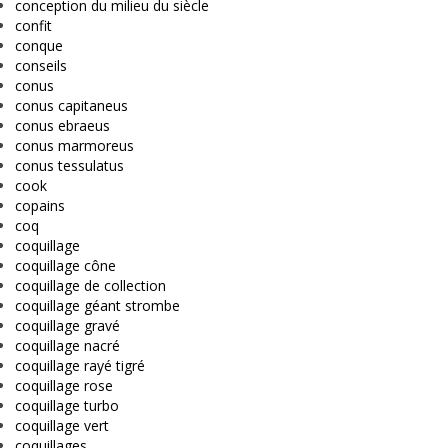
conception du milieu du siècle
confit
conque
conseils
conus
conus capitaneus
conus ebraeus
conus marmoreus
conus tessulatus
cook
copains
coq
coquillage
coquillage cône
coquillage de collection
coquillage géant strombe
coquillage gravé
coquillage nacré
coquillage rayé tigré
coquillage rose
coquillage turbo
coquillage vert
coquillages