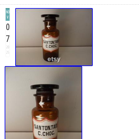
NO
V
0
7
20
25