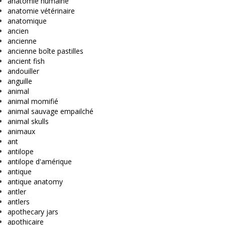
anatomie humaine
anatomie vétérinaire
anatomique
ancien
ancienne
ancienne boîte pastilles
ancient fish
andouiller
anguille
animal
animal momifié
animal sauvage empailché
animal skulls
animaux
ant
antilope
antilope d'amérique
antique
antique anatomy
antler
antlers
apothecary jars
apothicaire