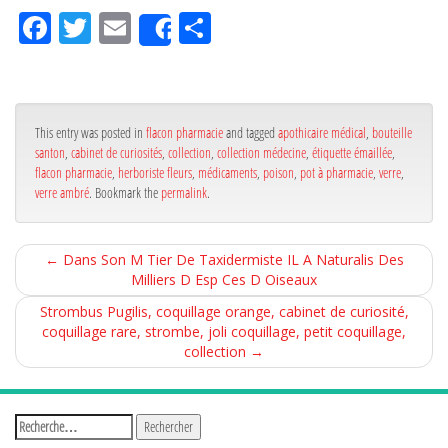
Fa
Tw
Em
Pa
Share
ce
itt
ail
rta
bo
er
ge
ok
r
This entry was posted in
flacon pharmacie
and tagged
apothicaire médical
,
bouteille
santon
,
cabinet de curiosités
,
collection
,
collection médecine
,
étiquette émaillée
,
flacon pharmacie
,
herboriste fleurs
,
médicaments
,
poison
,
pot à pharmacie
,
verre
,
verre ambré
. Bookmark the
permalink
.
←
Dans Son M Tier De Taxidermiste IL A Naturalis Des
Milliers D Esp Ces D Oiseaux
Strombus Pugilis, coquillage orange, cabinet de curiosité,
coquillage rare, strombe, joli coquillage, petit coquillage,
collection
→