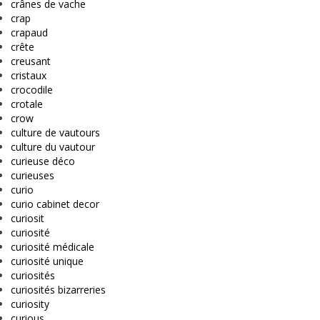
crânes de vache
crap
crapaud
crête
creusant
cristaux
crocodile
crotale
crow
culture de vautours
culture du vautour
curieuse déco
curieuses
curio
curio cabinet decor
curiosit
curiosité
curiosité médicale
curiosité unique
curiosités
curiosités bizarreries
curiosity
curious