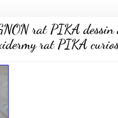
GNON rat PIKA dessin a
xidermy rat PIKA curios