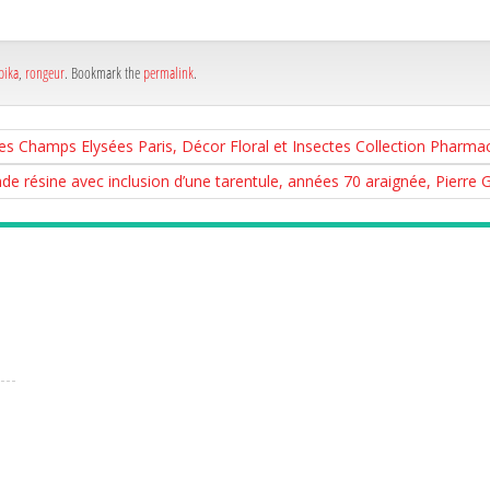
e
pika
,
rongeur
. Bookmark the
permalink
.
 Champs Elysées Paris, Décor Floral et Insectes Collection Pharmac
de résine avec inclusion d’une tarentule, années 70 araignée, Pierre G