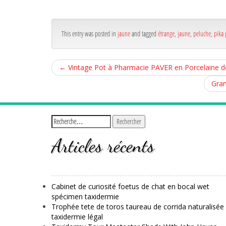
bo
er
g
ok
r
This entry was posted in
jaune
and tagged
étrange
,
jaune
,
peluche
,
pika 
←
Vintage Pot à Pharmacie PAVER en Porcelaine des
Gran
Articles récents
Cabinet de curiosité foetus de chat en bocal wet
spécimen taxidermie
Trophée tete de toros taureau de corrida naturalisée
taxidermie légal