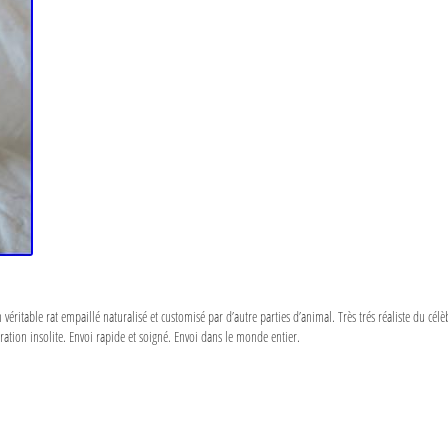
 véritable rat empaillé naturalisé et customisé par d’autre parties d’animal. Très trés réaliste du c
ration insolite. Envoi rapide et soigné. Envoi dans le monde entier.
a
e
a