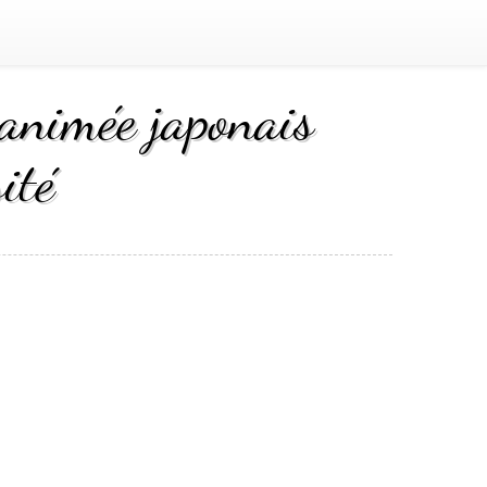
nimée japonais
ité