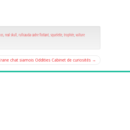
,
os
,
real skull
,
ruficauda cadre flottant
,
squelette
,
trophée
,
vulture
Crane chat siamois Oddities Cabinet de curiosités
→