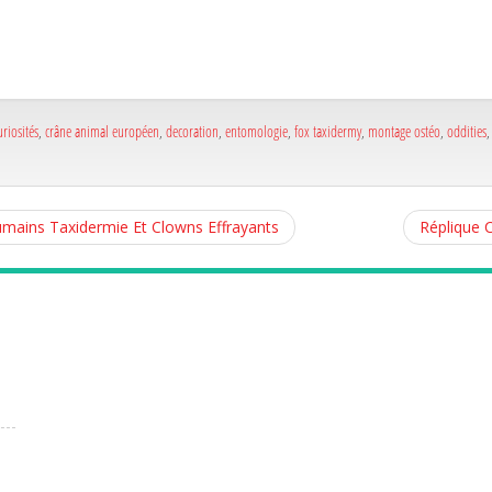
a
e
a
e
uriosités
,
crâne animal européen
,
decoration
,
entomologie
,
fox taxidermy
,
montage ostéo
,
oddities
mains Taxidermie Et Clowns Effrayants
Réplique 