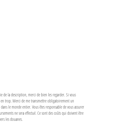
e de la description, merci de bien les regarder. Si vous
s en trop. Merci de me transmettre obligatoirement un
t dans le monde entier. Vous êtes responsable de vous assurer
oursements ne sera effectué. Ce sont des coûts qui doivent être
vers les douanes.