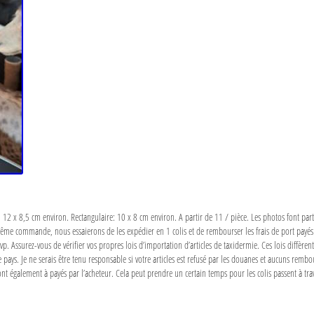
 12 x 8,5 cm environ. Rectangulaire: 10 x 8 cm environ. A partir de 11 / pièce. Les photos font parti
 même commande, nous essaierons de les expédier en 1 colis et de rembourser les frais de port payé
Assurez-vous de vérifier vos propres lois d’importation d’articles de taxidermie. Ces lois diffèren
e pays. Je ne serais être tenu responsable si votre articles est refusé par les douanes et aucuns remb
ont également à payés par l’acheteur. Cela peut prendre un certain temps pour les colis passent à tra