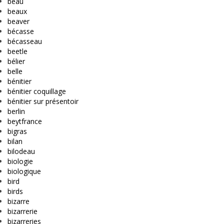
beau
beaux
beaver
bécasse
bécasseau
beetle
bélier
belle
bénitier
bénitier coquillage
bénitier sur présentoir
berlin
beytfrance
bigras
bilan
bilodeau
biologie
biologique
bird
birds
bizarre
bizarrerie
bizarreries