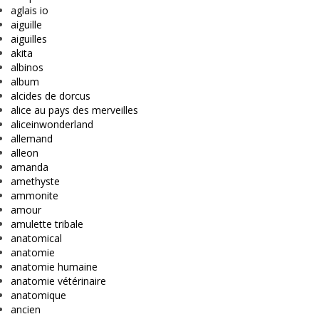
aglais io
aiguille
aiguilles
akita
albinos
album
alcides de dorcus
alice au pays des merveilles
aliceinwonderland
allemand
alleon
amanda
amethyste
ammonite
amour
amulette tribale
anatomical
anatomie
anatomie humaine
anatomie vétérinaire
anatomique
ancien