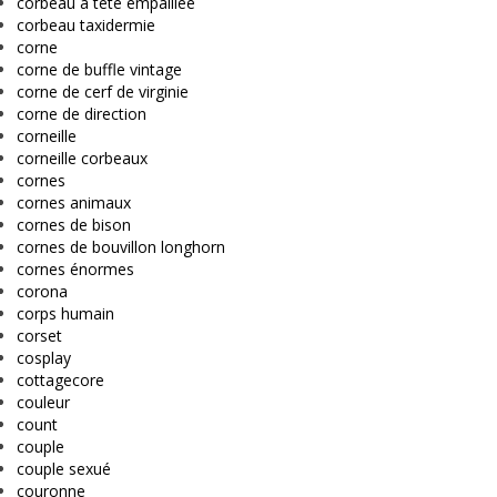
corbeau à tête empaillée
corbeau taxidermie
corne
corne de buffle vintage
corne de cerf de virginie
corne de direction
corneille
corneille corbeaux
cornes
cornes animaux
cornes de bison
cornes de bouvillon longhorn
cornes énormes
corona
corps humain
corset
cosplay
cottagecore
couleur
count
couple
couple sexué
couronne