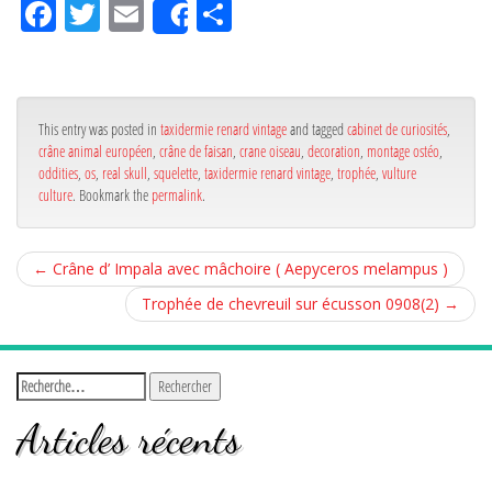
Fa
Tw
Em
Pa
Share
ce
itt
ail
rta
bo
er
ge
ok
r
This entry was posted in
taxidermie renard vintage
and tagged
cabinet de curiosités
,
crâne animal européen
,
crâne de faisan
,
crane oiseau
,
decoration
,
montage ostéo
,
oddities
,
os
,
real skull
,
squelette
,
taxidermie renard vintage
,
trophée
,
vulture
culture
. Bookmark the
permalink
.
←
Crâne d’ Impala avec mâchoire ( Aepyceros melampus )
Trophée de chevreuil sur écusson 0908(2)
→
Articles récents