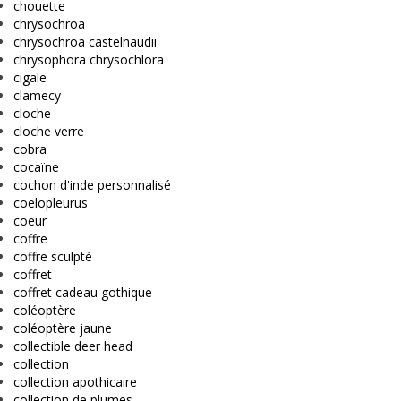
chouette
chrysochroa
chrysochroa castelnaudii
chrysophora chrysochlora
cigale
clamecy
cloche
cloche verre
cobra
cocaïne
cochon d'inde personnalisé
coelopleurus
coeur
coffre
coffre sculpté
coffret
coffret cadeau gothique
coléoptère
coléoptère jaune
collectible deer head
collection
collection apothicaire
collection de plumes