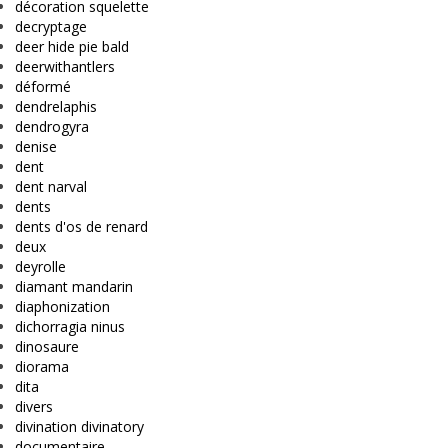
décoration squelette
decryptage
deer hide pie bald
deerwithantlers
déformé
dendrelaphis
dendrogyra
denise
dent
dent narval
dents
dents d'os de renard
deux
deyrolle
diamant mandarin
diaphonization
dichorragia ninus
dinosaure
diorama
dita
divers
divination divinatory
documentaire