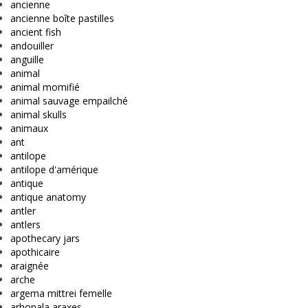
ancienne
ancienne boîte pastilles
ancient fish
andouiller
anguille
animal
animal momifié
animal sauvage empailché
animal skulls
animaux
ant
antilope
antilope d'amérique
antique
antique anatomy
antler
antlers
apothecary jars
apothicaire
araignée
arche
argema mittrei femelle
arhopala araxes