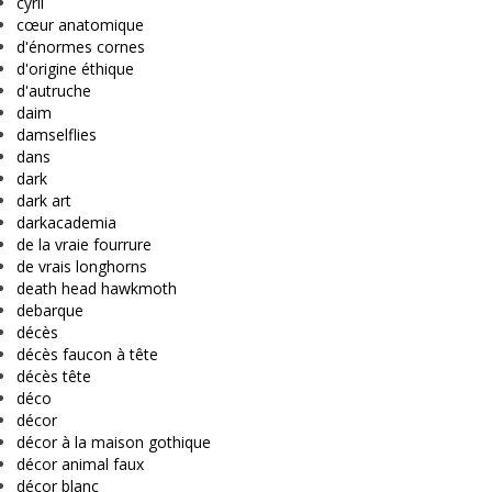
cyril
cœur anatomique
d'énormes cornes
d'origine éthique
d'autruche
daim
damselflies
dans
dark
dark art
darkacademia
de la vraie fourrure
de vrais longhorns
death head hawkmoth
debarque
décès
décès faucon à tête
décès tête
déco
décor
décor à la maison gothique
décor animal faux
décor blanc