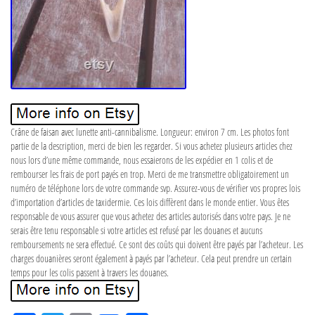
Crâne de faisan avec lunette anti-cannibalisme. Longueur: environ 7 cm. Les photos font
partie de la description, merci de bien les regarder. Si vous achetez plusieurs articles chez
nous lors d’une même commande, nous essaierons de les expédier en 1 colis et de
rembourser les frais de port payés en trop. Merci de me transmettre obligatoirement un
numéro de téléphone lors de votre commande svp. Assurez-vous de vérifier vos propres lois
d’importation d’articles de taxidermie. Ces lois diffèrent dans le monde entier. Vous êtes
responsable de vous assurer que vous achetez des articles autorisés dans votre pays. Je ne
serais être tenu responsable si votre articles est refusé par les douanes et aucuns
remboursements ne sera effectué. Ce sont des coûts qui doivent être payés par l’acheteur. Les
charges douanières seront également à payés par l’acheteur. Cela peut prendre un certain
temps pour les colis passent à travers les douanes.