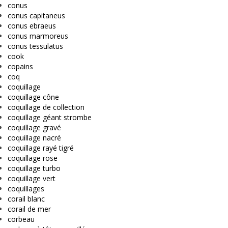
conus
conus capitaneus
conus ebraeus
conus marmoreus
conus tessulatus
cook
copains
coq
coquillage
coquillage cône
coquillage de collection
coquillage géant strombe
coquillage gravé
coquillage nacré
coquillage rayé tigré
coquillage rose
coquillage turbo
coquillage vert
coquillages
corail blanc
corail de mer
corbeau