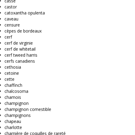
casse
castor
catoxantha opulenta
caveau
censure
cèpes de bordeaux
cerf
cerf de virginie
cerf de whitetail
cerf tweed harris
cerfs canadiens
cethosia
cetoine
cette
chaffinch
chalcosoma
chamois
champignon
champignon comestible
champignons
chapeau
charlotte
charnière de coquilles de rareté