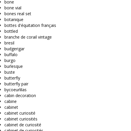
bone
bone vial
bones real set
botanique
bottes d'équitation français
bottled
branche de corail vintage
bresil
budgerigar
buffalo
burgo
burlesque
buste
butterfly
butterfly pair
bycoeurlilas
cabin decoration
cabine
cabinet
cabinet curiosité
cabinet curiosités
cabinet de curiosité
cabinet de curiosités