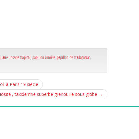
ulaire
,
insecte tropical
,
papillon comète
,
papillon de madagascar
,
i à Paris 19 siècle
iosité , taxidermie superbe grenouille sous globe
→