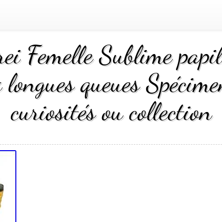
ei Femelle Sublime papil
longues queues Spécimen
curiosités ou collection