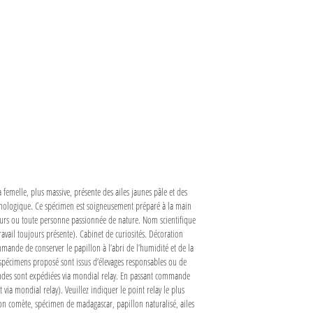
femelle, plus massive, présente des ailes jaunes pâle et des
tomologique. Ce spécimen est soigneusement préparé à la main
nneurs ou toute personne passionnée de nature. Nom scientifique
ravail toujours présente). Cabinet de curiosités. Décoration
ande de conserver le papillon à l’abri de l’humidité et de la
s spécimens proposé sont issus d’élevages responsables ou de
mmandes sont expédiées via mondial relay. En passant commande
via mondial relay). Veuillez indiquer le point relay le plus
n comète, spécimen de madagascar, papillon naturalisé, ailes