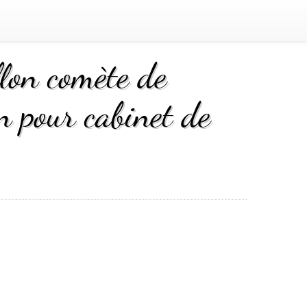
lon comète de
 pour cabinet de