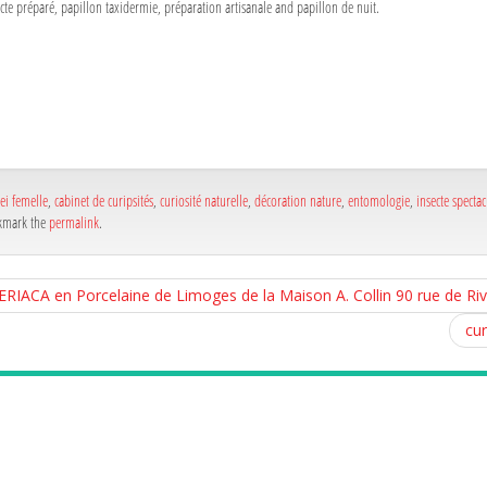
ecte préparé, papillon taxidermie, préparation artisanale and papillon de nuit.
a
e
a
e
ei femelle
,
cabinet de curipsités
,
curiosité naturelle
,
décoration nature
,
entomologie
,
insecte spectac
kmark the
permalink
.
IACA en Porcelaine de Limoges de la Maison A. Collin 90 rue de Rivol
cur