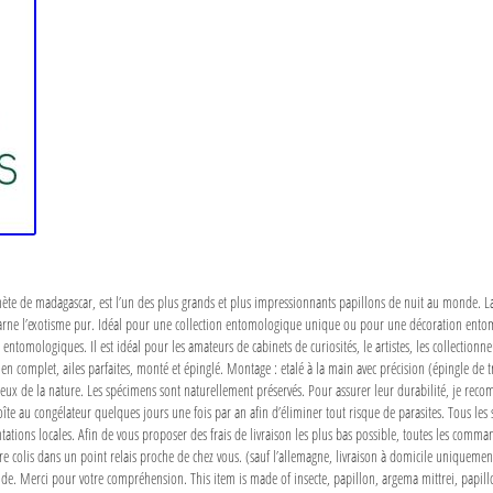
ète de madagascar, est l’un des plus grands et plus impressionnants papillons de nuit au monde. La 
 incarne l’exotisme pur. Idéal pour une collection entomologique unique ou pour une décoration en
 entomologiques. Il est idéal pour les amateurs de cabinets de curiosités, le artistes, les collectio
en complet, ailes parfaites, monté et épinglé. Montage : etalé à la main avec précision (épingle de t
x de la nature. Les spécimens sont naturellement préservés. Pour assurer leur durabilité, je recomm
boîte au congélateur quelques jours une fois par an afin d’éliminer tout risque de parasites. Tous le
ntations locales. Afin de vous proposer des frais de livraison les plus bas possible, toutes les co
e colis dans un point relais proche de chez vous. (sauf l’allemagne, livraison à domicile uniquement 
. Merci pour votre compréhension. This item is made of insecte, papillon, argema mittrei, papillo