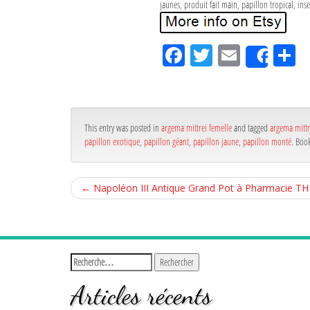
jaunes, produit fait main, papillon tropical, ins
Fa
Tw
Em
P
Shar
ce
itt
ail
rt
bo
er
g
ok
r
This entry was posted in
argema mittrei femelle
and tagged
argema mittr
papillon exotique
,
papillon géant
,
papillon jaune
,
papillon monté
. Boo
←
Napoléon III Antique Grand Pot à Pharmacie THER
Articles récents