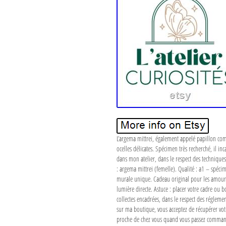
L’argema mittrei, également appelé papillon com
ocelles délicates. Spécimen très recherché, il
dans mon atelier, dans le respect des techniques
: argema mittrei (femelle). Qualité : a1 – spécim
murale unique. Cadeau original pour les amoureu
lumière directe. Astuce : placer votre cadre ou 
collectes encadrées, dans le respect des régleme
sur ma boutique, vous acceptez de récupérer votr
proche de chez vous quand vous passez commande