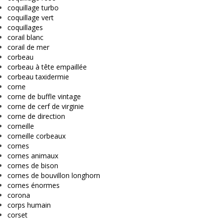
coquillage turbo
coquillage vert
coquillages
corail blanc
corail de mer
corbeau
corbeau à tête empaillée
corbeau taxidermie
corne
corne de buffle vintage
corne de cerf de virginie
corne de direction
corneille
corneille corbeaux
cornes
cornes animaux
cornes de bison
cornes de bouvillon longhorn
cornes énormes
corona
corps humain
corset