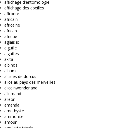
affichage d'entomologie
affichage des abeilles
affronte
africain
africaine
african
afrique
aglais io
aiguille
aiguilles
akita
albinos
album
alcides de dorcus
alice au pays des merveilles
aliceinwonderland
allemand
alleon
amanda
amethyste
ammonite
amour
amulette tribale