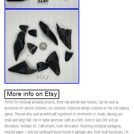
Perfect for medieval artisanal projects, these real animal deer hooves. Can be used as
accessories for period costumes, orc costumes, historical vikings costumes or live role playing
games. They are also used as witchcraft ingredients in ceremonies or rituals. Varying size
small and large half. Use in native american crafts as a bell. Used in larp (life size) as
decoration, necklace ect. Craft project, rustic decoration. Recycling ecological packaging,
recycled paper. I only use cardboard boxes found in garbage cans, from local businesses. I’m