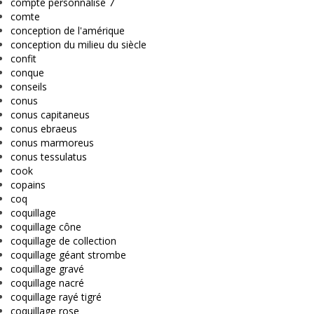
compte personnalisé 7
comte
conception de l'amérique
conception du milieu du siècle
confit
conque
conseils
conus
conus capitaneus
conus ebraeus
conus marmoreus
conus tessulatus
cook
copains
coq
coquillage
coquillage cône
coquillage de collection
coquillage géant strombe
coquillage gravé
coquillage nacré
coquillage rayé tigré
coquillage rose