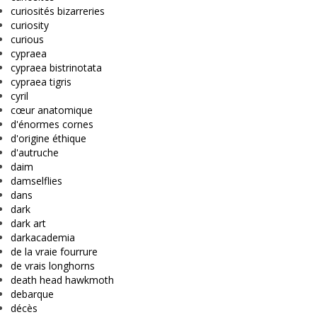
curiosités bizarreries
curiosity
curious
cypraea
cypraea bistrinotata
cypraea tigris
cyril
cœur anatomique
d'énormes cornes
d'origine éthique
d'autruche
daim
damselflies
dans
dark
dark art
darkacademia
de la vraie fourrure
de vrais longhorns
death head hawkmoth
debarque
décès