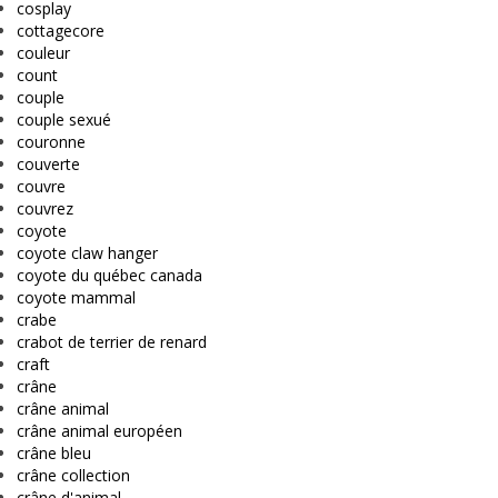
cosplay
cottagecore
couleur
count
couple
couple sexué
couronne
couverte
couvre
couvrez
coyote
coyote claw hanger
coyote du québec canada
coyote mammal
crabe
crabot de terrier de renard
craft
crâne
crâne animal
crâne animal européen
crâne bleu
crâne collection
crâne d'animal