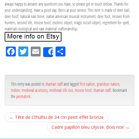
always happy to answer any questions you have, so please get in touch below. Thanks for
your understanding. Have a good day. Boris at your service. This item is made of deer nail,
deer hoof, natural nail bone, native american musical instrument, deer foot, recover from
hunters, second life, moose hoof, esoteric object, magic occult object, ingredient for spell,
materials ecological and raw material craftsmanship.
Fa
Tw
Em
Pa
Share
ce
itt
ail
rta
bo
er
ge
ok
r
This entry was posted in
shaman staff
and tagged
first nation
,
grandeur nature
,
indien
,
medieval accessory
,
medieval life size
,
moose hoof
,
shaman staff
. Bookmark
the
permalink
.
←
Tête de Cthulhu de 34 cm peint effet bronze
Cadre papillon bleu Ulysse. Bois noir
→