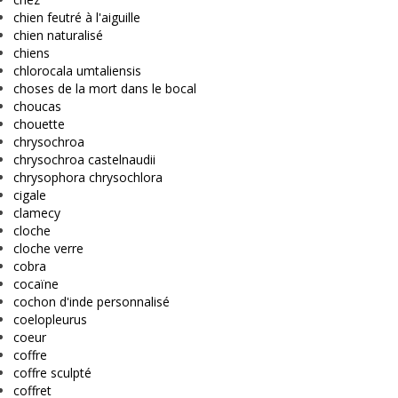
chien feutré à l'aiguille
chien naturalisé
chiens
chlorocala umtaliensis
choses de la mort dans le bocal
choucas
chouette
chrysochroa
chrysochroa castelnaudii
chrysophora chrysochlora
cigale
clamecy
cloche
cloche verre
cobra
cocaïne
cochon d'inde personnalisé
coelopleurus
coeur
coffre
coffre sculpté
coffret