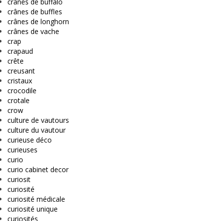
crânes de buffalo
crânes de buffles
crânes de longhorn
crânes de vache
crap
crapaud
crête
creusant
cristaux
crocodile
crotale
crow
culture de vautours
culture du vautour
curieuse déco
curieuses
curio
curio cabinet decor
curiosit
curiosité
curiosité médicale
curiosité unique
curiosités