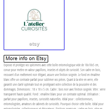
Exposez et protégez vos spécimens avec cette boîte entomologique vide de 18x18x5 cm,
conue pour mettre en valeur papillons, insectes et objets de curiosité. Son cadre en bois,
recouvert d’un revêtement noir élégant, assure une finition soignée. Le fond en émalène
blanc offre un contraste parfait pour sublimer vos pièces. Quant à la vitre en verre, elle
garantit une clarté optimale tout en protégeant votre collection de la poussière et des
dommages. Dimensions : 18 x 18 x 5 cm. Cadre : bois noir avec finition soignée. Vitre : verre
transparent haute qualité. Fond : emalène blanc pour un contraste optimal. Utilisation :
parfait pour papillons, insectes, curiosités naturelles. Idéal pour : collectionneurs,
entomologistes, amateurs de cabinets de curiosités. Pourquoi choisir cette boîte. Idéal pour
entomologistes, collectionneurs et décorateurs. Finitions premium : cadre en bois, vitre en