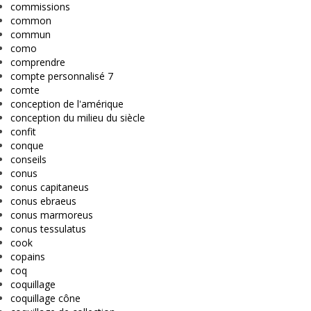
commissions
common
commun
como
comprendre
compte personnalisé 7
comte
conception de l'amérique
conception du milieu du siècle
confit
conque
conseils
conus
conus capitaneus
conus ebraeus
conus marmoreus
conus tessulatus
cook
copains
coq
coquillage
coquillage cône