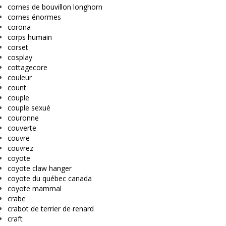
cornes de bouvillon longhorn
cornes énormes
corona
corps humain
corset
cosplay
cottagecore
couleur
count
couple
couple sexué
couronne
couverte
couvre
couvrez
coyote
coyote claw hanger
coyote du québec canada
coyote mammal
crabe
crabot de terrier de renard
craft