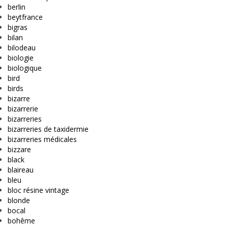
berlin
beytfrance
bigras
bilan
bilodeau
biologie
biologique
bird
birds
bizarre
bizarrerie
bizarreries
bizarreries de taxidermie
bizarreries médicales
bizzare
black
blaireau
bleu
bloc résine vintage
blonde
bocal
bohême