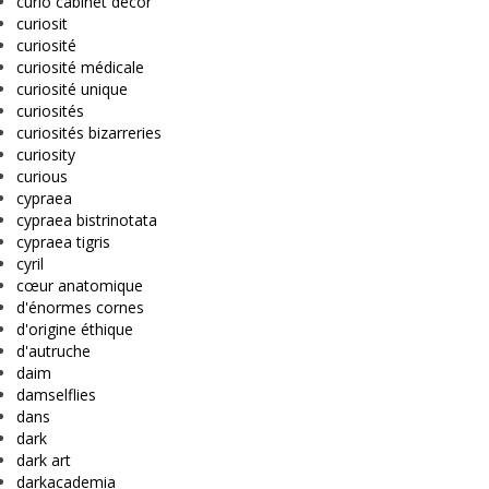
curio cabinet decor
curiosit
curiosité
curiosité médicale
curiosité unique
curiosités
curiosités bizarreries
curiosity
curious
cypraea
cypraea bistrinotata
cypraea tigris
cyril
cœur anatomique
d'énormes cornes
d'origine éthique
d'autruche
daim
damselflies
dans
dark
dark art
darkacademia