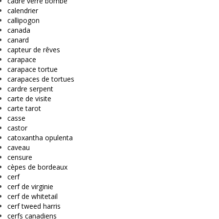
cadre verre bombé
calendrier
callipogon
canada
canard
capteur de rêves
carapace
carapace tortue
carapaces de tortues
cardre serpent
carte de visite
carte tarot
casse
castor
catoxantha opulenta
caveau
censure
cèpes de bordeaux
cerf
cerf de virginie
cerf de whitetail
cerf tweed harris
cerfs canadiens