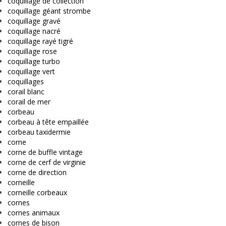
coquillage de collection
coquillage géant strombe
coquillage gravé
coquillage nacré
coquillage rayé tigré
coquillage rose
coquillage turbo
coquillage vert
coquillages
corail blanc
corail de mer
corbeau
corbeau à tête empaillée
corbeau taxidermie
corne
corne de buffle vintage
corne de cerf de virginie
corne de direction
corneille
corneille corbeaux
cornes
cornes animaux
cornes de bison