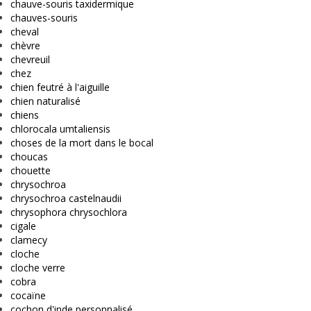
chauve-souris taxidermique
chauves-souris
cheval
chèvre
chevreuil
chez
chien feutré à l'aiguille
chien naturalisé
chiens
chlorocala umtaliensis
choses de la mort dans le bocal
choucas
chouette
chrysochroa
chrysochroa castelnaudii
chrysophora chrysochlora
cigale
clamecy
cloche
cloche verre
cobra
cocaïne
cochon d'inde personnalisé