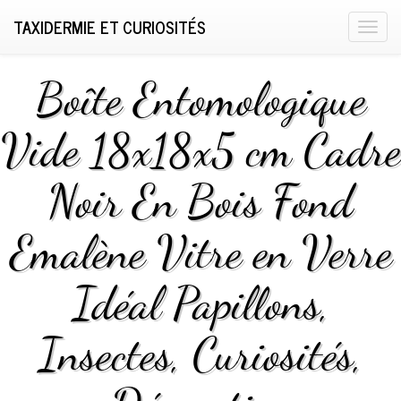
TAXIDERMIE ET CURIOSITÉS
T
o
g
Boîte Entomologique
g
l
Vide 18x18x5 cm Cadre
e
n
Noir En Bois Fond
a
v
i
Emalène Vitre en Verre
g
a
Idéal Papillons,
t
i
Insectes, Curiosités,
o
n