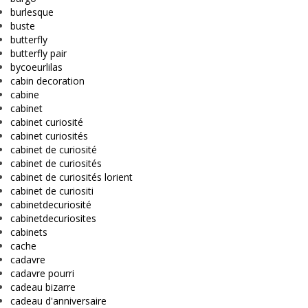
burlesque
buste
butterfly
butterfly pair
bycoeurlilas
cabin decoration
cabine
cabinet
cabinet curiosité
cabinet curiosités
cabinet de curiosité
cabinet de curiosités
cabinet de curiosités lorient
cabinet de curiositi
cabinetdecuriosité
cabinetdecuriosites
cabinets
cache
cadavre
cadavre pourri
cadeau bizarre
cadeau d'anniversaire