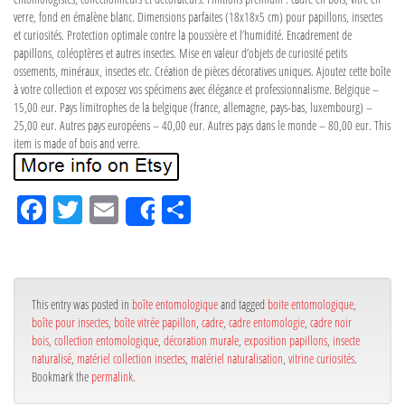
verre, fond en émalène blanc. Dimensions parfaites (18x18x5 cm) pour papillons, insectes
et curiosités. Protection optimale contre la poussière et l’humidité. Encadrement de
papillons, coléoptères et autres insectes. Mise en valeur d’objets de curiosité petits
ossements, minéraux, insectes etc. Création de pièces décoratives uniques. Ajoutez cette boîte
à votre collection et exposez vos spécimens avec élégance et professionnalisme. Belgique –
15,00 eur. Pays limitrophes de la belgique (france, allemagne, pays-bas, luxembourg) –
25,00 eur. Autres pays européens – 40,00 eur. Autres pays dans le monde – 80,00 eur. This
item is made of bois and verre.
Fa
Tw
Em
Pa
Share
ce
itt
ail
rta
bo
er
ge
ok
r
This entry was posted in
boîte entomologique
and tagged
boite entomologique
,
boîte pour insectes
,
boîte vitrée papillon
,
cadre
,
cadre entomologie
,
cadre noir
bois
,
collection entomologique
,
décoration murale
,
exposition papillons
,
insecte
naturalisé
,
matériel collection insectes
,
matériel naturalisation
,
vitrine curiosités
.
Bookmark the
permalink
.