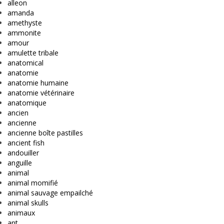
alleon
amanda
amethyste
ammonite
amour
amulette tribale
anatomical
anatomie
anatomie humaine
anatomie vétérinaire
anatomique
ancien
ancienne
ancienne boîte pastilles
ancient fish
andouiller
anguille
animal
animal momifié
animal sauvage empailché
animal skulls
animaux
ant