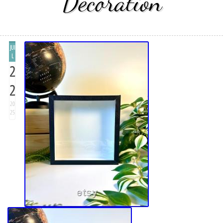
Décoration
JUI
L
2
2
20
25