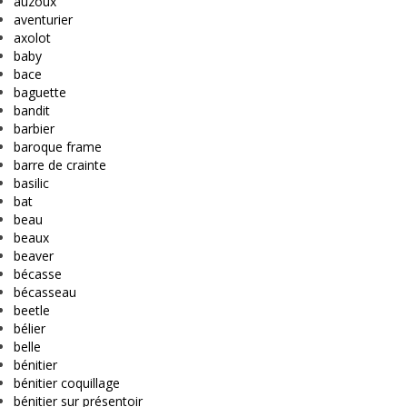
auzoux
aventurier
axolot
baby
bace
baguette
bandit
barbier
baroque frame
barre de crainte
basilic
bat
beau
beaux
beaver
bécasse
bécasseau
beetle
bélier
belle
bénitier
bénitier coquillage
bénitier sur présentoir