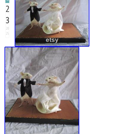
2
3
20
25