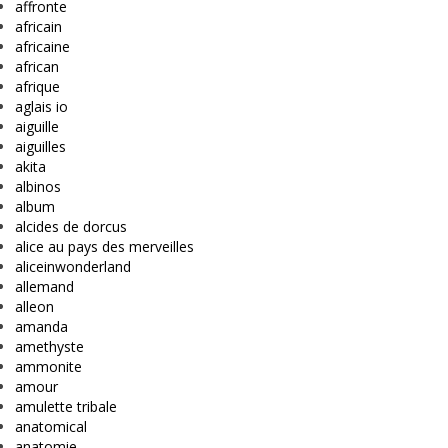
affronte
africain
africaine
african
afrique
aglais io
aiguille
aiguilles
akita
albinos
album
alcides de dorcus
alice au pays des merveilles
aliceinwonderland
allemand
alleon
amanda
amethyste
ammonite
amour
amulette tribale
anatomical
anatomie