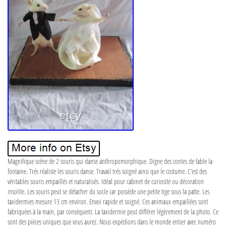
Magnifique scéne de 2 souris qui danse anthropomorphique. Digne des contes de fable la
fontaine. Trés réaliste les souris danse. Travail trés soigné ainsi que le costume. C’est des
véritables souris empaillés et naturalisés. Idéal pour cabinet de curiosité ou décoration
insolite. Les souris peut se détacher du socle car possède une petite tige sous la patte. Les
taxidermies mesure 13 cm environ. Envoi rapide et soigné. Ces animaux empaillées sont
fabriquées à la main, par conséquent. La taxidermie peut différer légèrement de la photo. Ce
sont des pièces uniques que vous aurez. Nous expédions dans le monde entier avec numéro