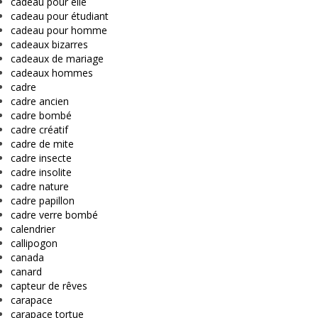
cadeau pour elle
cadeau pour étudiant
cadeau pour homme
cadeaux bizarres
cadeaux de mariage
cadeaux hommes
cadre
cadre ancien
cadre bombé
cadre créatif
cadre de mite
cadre insecte
cadre insolite
cadre nature
cadre papillon
cadre verre bombé
calendrier
callipogon
canada
canard
capteur de rêves
carapace
carapace tortue