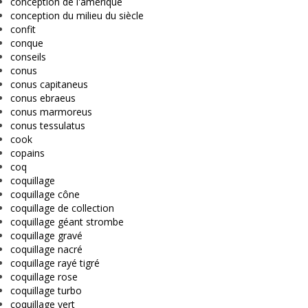
conception de l'amérique
conception du milieu du siècle
confit
conque
conseils
conus
conus capitaneus
conus ebraeus
conus marmoreus
conus tessulatus
cook
copains
coq
coquillage
coquillage cône
coquillage de collection
coquillage géant strombe
coquillage gravé
coquillage nacré
coquillage rayé tigré
coquillage rose
coquillage turbo
coquillage vert