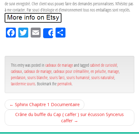
de suivi enregistré. Cher client vous pouvez faire des demandes personnalisees. N’hésitez pas
à me contacter. Par souci d’écologie et d’environnement tous nos emballages sont recyclés.
Fa
Tw
Em
Pa
Share
ce
itt
ail
rta
bo
er
ge
ok
r
This entry was posted in
cadeaux de mariage
and tagged
cabinet de curiosité
,
cadeaux
,
cadeaux de mariage
,
cadeaux pour crémaillère
,
en peluche
,
mariage
,
pendaison
,
souris blanche
,
souris farci
,
souris humanisé
,
souris naturalisé
,
taxidermie souris
. Bookmark the
permalink
.
←
Sphinx Chapitre 1 Documentaire
Crâne du buffle du Cap ( caffer ) sur écusson Syncerus
caffer
→