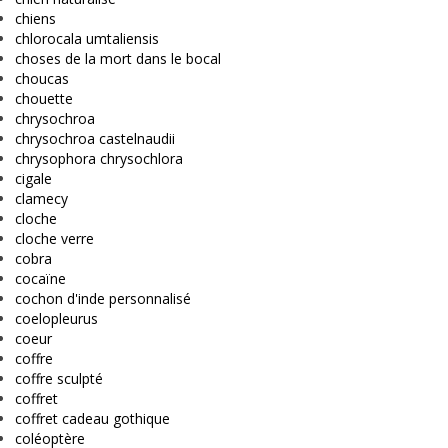
chiens
chlorocala umtaliensis
choses de la mort dans le bocal
choucas
chouette
chrysochroa
chrysochroa castelnaudii
chrysophora chrysochlora
cigale
clamecy
cloche
cloche verre
cobra
cocaïne
cochon d'inde personnalisé
coelopleurus
coeur
coffre
coffre sculpté
coffret
coffret cadeau gothique
coléoptère