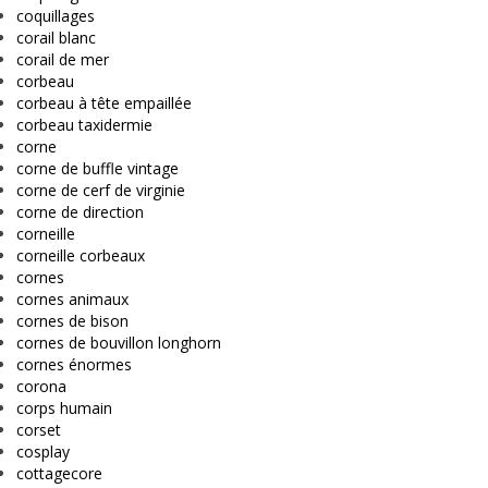
coquillages
corail blanc
corail de mer
corbeau
corbeau à tête empaillée
corbeau taxidermie
corne
corne de buffle vintage
corne de cerf de virginie
corne de direction
corneille
corneille corbeaux
cornes
cornes animaux
cornes de bison
cornes de bouvillon longhorn
cornes énormes
corona
corps humain
corset
cosplay
cottagecore