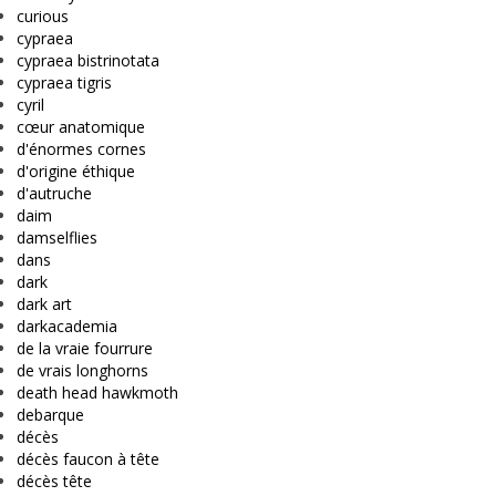
curious
cypraea
cypraea bistrinotata
cypraea tigris
cyril
cœur anatomique
d'énormes cornes
d'origine éthique
d'autruche
daim
damselflies
dans
dark
dark art
darkacademia
de la vraie fourrure
de vrais longhorns
death head hawkmoth
debarque
décès
décès faucon à tête
décès tête