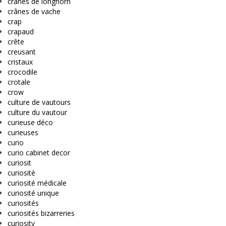
crânes de longhorn
crânes de vache
crap
crapaud
crête
creusant
cristaux
crocodile
crotale
crow
culture de vautours
culture du vautour
curieuse déco
curieuses
curio
curio cabinet decor
curiosit
curiosité
curiosité médicale
curiosité unique
curiosités
curiosités bizarreries
curiosity