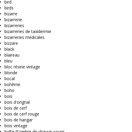
bird
birds
bizarre
bizarrerie
bizarreries
bizarreries de taxidermie
bizarreries médicales
bizzare
black
blaireau
bleu
bloc résine vintage
blonde
bocal
bohême
boho
bois
bois d'orignal
bois de cerf
bois de cerf rouge
bois de hangar
bois vintage
boîte d'ombre de chauve-souris