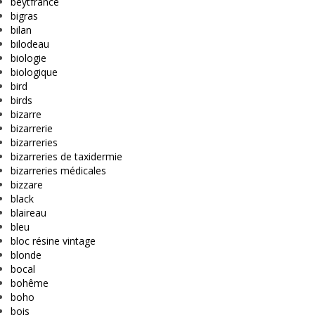
beytfrance
bigras
bilan
bilodeau
biologie
biologique
bird
birds
bizarre
bizarrerie
bizarreries
bizarreries de taxidermie
bizarreries médicales
bizzare
black
blaireau
bleu
bloc résine vintage
blonde
bocal
bohême
boho
bois