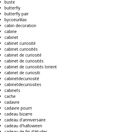
buste
butterfly
butterfly pair
bycoeurlilas
cabin decoration
cabine
cabinet
cabinet curiosité
cabinet curiosités
cabinet de curiosité
cabinet de curiosités
cabinet de curiosités lorient
cabinet de curiositi
cabinetdecuriosité
cabinetdecuriosites
cabinets
cache
cadavre
cadavre pourri
cadeau bizarre
cadeau d'anniversaire
cadeau d'halloween
cadeau de fin d'études