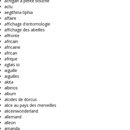
achigan à petite bouche
actu
aegithina tiphia
affaire
affichage d'entomologie
affichage des abeilles
affronte
africain
africaine
african
afrique
aglais io
aiguille
aiguilles
akita
albinos
album
alcides de dorcus
alice au pays des merveilles
aliceinwonderland
allemand
alleon
amanda