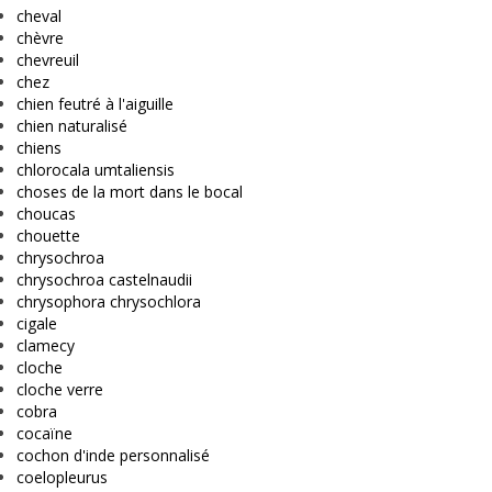
cheval
chèvre
chevreuil
chez
chien feutré à l'aiguille
chien naturalisé
chiens
chlorocala umtaliensis
choses de la mort dans le bocal
choucas
chouette
chrysochroa
chrysochroa castelnaudii
chrysophora chrysochlora
cigale
clamecy
cloche
cloche verre
cobra
cocaïne
cochon d'inde personnalisé
coelopleurus