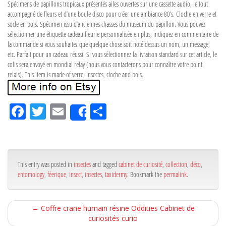
Spécimens de papillons tropicaux présentés ailes ouvertes sur une cassette audio, le tout
accompagné de fleurs et d’une boule disco pour créer une ambiance 80’s. Cloche en verre et
socle en bois. Spécimen issu d’anciennes chasses du museum du papillon. Vous pouvez
sélectionner une étiquette cadeau fleurie personnalisée en plus, indiquez en commentaire de
la commande si vous souhaitez que quelque chose soit noté dessus un nom, un message,
etc. Parfait pour un cadeau réussi. Si vous sélectionnez la livraison standard sur cet article, le
colis sera envoyé en mondial relay (nous vous contacterons pour connaître votre point
relais). This item is made of verre, insectes, cloche and bois.
Fa
Tw
Em
Pa
Share
ce
itt
ail
rta
bo
er
ge
ok
r
This entry was posted in
insectes
and tagged
cabinet de curiosité
,
collection
,
déco
,
entomology
,
féerique
,
insect
,
insectes
,
taxidermy
. Bookmark the
permalink
.
←
Coffre crane humain résine Oddities Cabinet de
curiosités curio