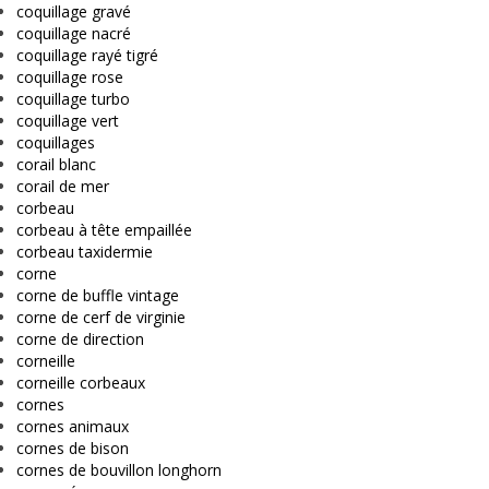
coquillage gravé
coquillage nacré
coquillage rayé tigré
coquillage rose
coquillage turbo
coquillage vert
coquillages
corail blanc
corail de mer
corbeau
corbeau à tête empaillée
corbeau taxidermie
corne
corne de buffle vintage
corne de cerf de virginie
corne de direction
corneille
corneille corbeaux
cornes
cornes animaux
cornes de bison
cornes de bouvillon longhorn