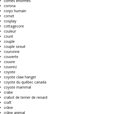
cornes énormes
corona
corps humain
corset
cosplay
cottagecore
couleur
count
couple
couple sexué
couronne
couverte
couvre
couvrez
coyote
coyote claw hanger
coyote du québec canada
coyote mammal
crabe
crabot de terrier de renard
craft
crâne
crâne animal