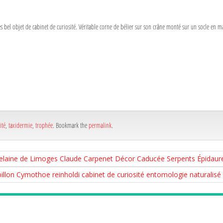
ès bel objet de cabinet de curiosité. Véritable corne de bélier sur son crâne monté sur un socle en m
a
e
a
e
ité
,
taxidermie
,
trophée
. Bookmark the
permalink
.
laine de Limoges Claude Carpenet Décor Caducée Serpents Épidaure 
llon Cymothoe reinholdi cabinet de curiosité entomologie naturalisé 