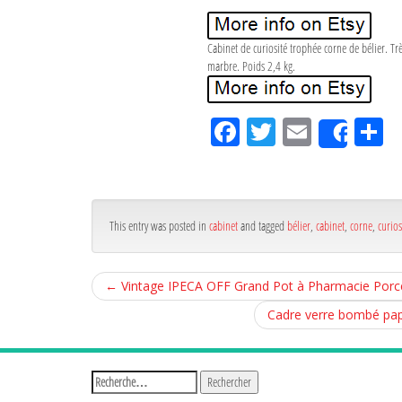
Cabinet de curiosité trophée corne de bélier. Tr
marbre. Poids 2,4 kg.
Fa
Tw
Em
P
Shar
ce
itt
ail
rt
bo
er
g
ok
r
This entry was posted in
cabinet
and tagged
bélier
,
cabinet
,
corne
,
curios
←
Vintage IPECA OFF Grand Pot à Pharmacie Porce
Cadre verre bombé papi