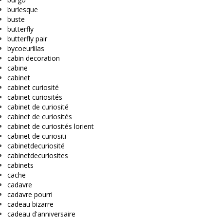
burlesque
buste
butterfly
butterfly pair
bycoeurlilas
cabin decoration
cabine
cabinet
cabinet curiosité
cabinet curiosités
cabinet de curiosité
cabinet de curiosités
cabinet de curiosités lorient
cabinet de curiositi
cabinetdecuriosité
cabinetdecuriosites
cabinets
cache
cadavre
cadavre pourri
cadeau bizarre
cadeau d'anniversaire