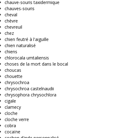
chauve-souris taxidermique
chauves-souris
cheval
chèvre
chevreuil
chez
chien feutré à l'aiguille
chien naturalisé
chiens
chlorocala umtaliensis
choses de la mort dans le bocal
choucas
chouette
chrysochroa
chrysochroa castelnaudii
chrysophora chrysochlora
cigale
clamecy
cloche
cloche verre
cobra
cocaïne
cochon d'inde personnalisé