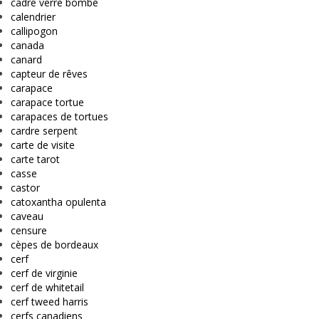
cadre verre bombé
calendrier
callipogon
canada
canard
capteur de rêves
carapace
carapace tortue
carapaces de tortues
cardre serpent
carte de visite
carte tarot
casse
castor
catoxantha opulenta
caveau
censure
cèpes de bordeaux
cerf
cerf de virginie
cerf de whitetail
cerf tweed harris
cerfs canadiens