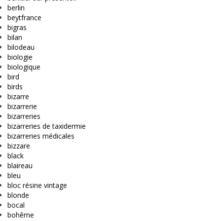
berlin
beytfrance
bigras
bilan
bilodeau
biologie
biologique
bird
birds
bizarre
bizarrerie
bizarreries
bizarreries de taxidermie
bizarreries médicales
bizzare
black
blaireau
bleu
bloc résine vintage
blonde
bocal
bohême