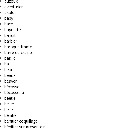
auzoux
aventurier
axolot
baby
bace
baguette
bandit
barbier
baroque frame
barre de crainte
basilic
bat
beau
beaux
beaver
bécasse
bécasseau
beetle
bélier
belle
bénitier
bénitier coquillage
bénitier sur présentoir