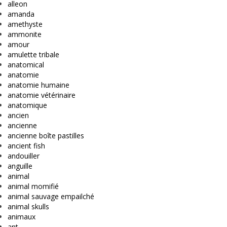
alleon
amanda
amethyste
ammonite
amour
amulette tribale
anatomical
anatomie
anatomie humaine
anatomie vétérinaire
anatomique
ancien
ancienne
ancienne boîte pastilles
ancient fish
andouiller
anguille
animal
animal momifié
animal sauvage empailché
animal skulls
animaux
ant