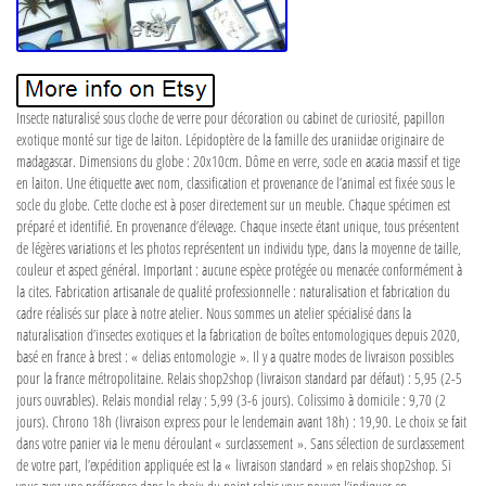
Insecte naturalisé sous cloche de verre pour décoration ou cabinet de curiosité, papillon
exotique monté sur tige de laiton. Lépidoptère de la famille des uraniidae originaire de
madagascar. Dimensions du globe : 20x10cm. Dôme en verre, socle en acacia massif et tige
en laiton. Une étiquette avec nom, classification et provenance de l’animal est fixée sous le
socle du globe. Cette cloche est à poser directement sur un meuble. Chaque spécimen est
préparé et identifié. En provenance d’élevage. Chaque insecte étant unique, tous présentent
de légères variations et les photos représentent un individu type, dans la moyenne de taille,
couleur et aspect général. Important : aucune espèce protégée ou menacée conformément à
la cites. Fabrication artisanale de qualité professionnelle : naturalisation et fabrication du
cadre réalisés sur place à notre atelier. Nous sommes un atelier spécialisé dans la
naturalisation d’insectes exotiques et la fabrication de boîtes entomologiques depuis 2020,
basé en france à brest : « delias entomologie ». Il y a quatre modes de livraison possibles
pour la france métropolitaine. Relais shop2shop (livraison standard par défaut) : 5,95 (2-5
jours ouvrables). Relais mondial relay : 5,99 (3-6 jours). Colissimo à domicile : 9,70 (2
jours). Chrono 18h (livraison express pour le lendemain avant 18h) : 19,90. Le choix se fait
dans votre panier via le menu déroulant « surclassement ». Sans sélection de surclassement
de votre part, l’expédition appliquée est la « livraison standard » en relais shop2shop. Si