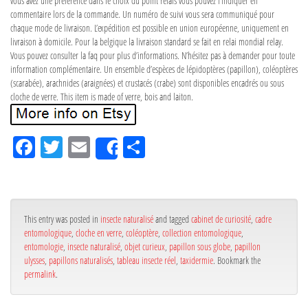
vous avez une préférence dans le choix du point relais vous pouvez l’indiquer en
commentaire lors de la commande. Un numéro de suivi vous sera communiqué pour
chaque mode de livraison. L’expédition est possible en union européenne, uniquement en
livraison à domicile. Pour la belgique la livraison standard se fait en relai mondial relay.
Vous pouvez consulter la faq pour plus d’informations. N’hésitez pas à demander pour toute
information complémentaire. Un ensemble d’espèces de lépidoptères (papillon), coléoptères
(scarabée), arachnides (araignées) et crustacés (crabe) sont disponibles encadrés ou sous
cloche de verre. This item is made of verre, bois and laiton.
Fa
Tw
Em
Pa
Share
ce
itt
ail
rta
bo
er
ge
ok
r
This entry was posted in
insecte naturalisé
and tagged
cabinet de curiosité
,
cadre
entomologique
,
cloche en verre
,
coléoptère
,
collection entomologique
,
entomologie
,
insecte naturalisé
,
objet curieux
,
papillon sous globe
,
papillon
ulysses
,
papillons naturalisés
,
tableau insecte réel
,
taxidermie
. Bookmark the
permalink
.