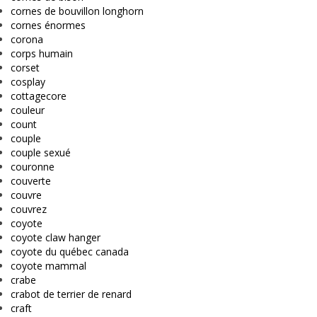
cornes de bouvillon longhorn
cornes énormes
corona
corps humain
corset
cosplay
cottagecore
couleur
count
couple
couple sexué
couronne
couverte
couvre
couvrez
coyote
coyote claw hanger
coyote du québec canada
coyote mammal
crabe
crabot de terrier de renard
craft