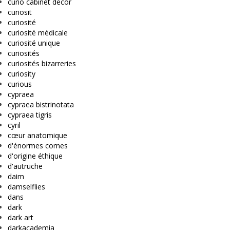
curio cabinet decor
curiosit
curiosité
curiosité médicale
curiosité unique
curiosités
curiosités bizarreries
curiosity
curious
cypraea
cypraea bistrinotata
cypraea tigris
cyril
cœur anatomique
d'énormes cornes
d'origine éthique
d'autruche
daim
damselflies
dans
dark
dark art
darkacademia