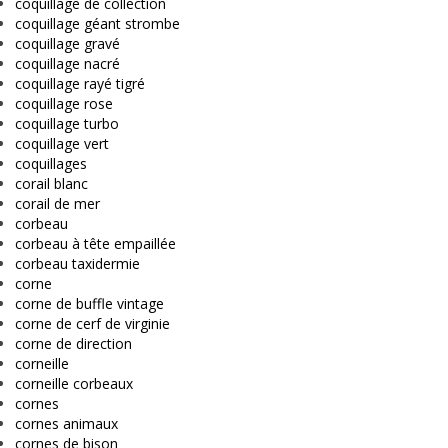
coquillage de collection
coquillage géant strombe
coquillage gravé
coquillage nacré
coquillage rayé tigré
coquillage rose
coquillage turbo
coquillage vert
coquillages
corail blanc
corail de mer
corbeau
corbeau à tête empaillée
corbeau taxidermie
corne
corne de buffle vintage
corne de cerf de virginie
corne de direction
corneille
corneille corbeaux
cornes
cornes animaux
cornes de bison