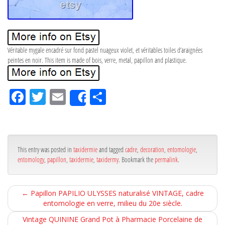
Véritable mygale encadré sur fond pastel nuageux violet, et véritables toiles d’araignées
peintes en noir. This item is made of bois, verre, metal, papillon and plastique.
Fa
Tw
Em
Pa
Share
ce
itt
ail
rta
bo
er
ge
ok
r
This entry was posted in
taxidermie
and tagged
cadre
,
decoration
,
entomologie
,
entomology
,
papillon
,
taxidermie
,
taxidermy
. Bookmark the
permalink
.
←
Papillon PAPILIO ULYSSES naturalisé VINTAGE, cadre
entomologie en verre, milieu du 20e siècle.
Vintage QUININE Grand Pot à Pharmacie Porcelaine de