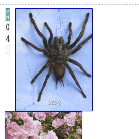
SE
PT
0
4
20
24