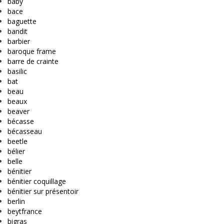
baby
bace
baguette
bandit
barbier
baroque frame
barre de crainte
basilic
bat
beau
beaux
beaver
bécasse
bécasseau
beetle
bélier
belle
bénitier
bénitier coquillage
bénitier sur présentoir
berlin
beytfrance
bigras