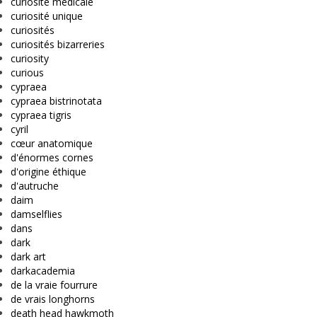
curiosité médicale
curiosité unique
curiosités
curiosités bizarreries
curiosity
curious
cypraea
cypraea bistrinotata
cypraea tigris
cyril
cœur anatomique
d'énormes cornes
d'origine éthique
d'autruche
daim
damselflies
dans
dark
dark art
darkacademia
de la vraie fourrure
de vrais longhorns
death head hawkmoth