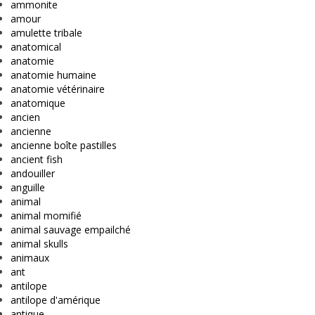
ammonite
amour
amulette tribale
anatomical
anatomie
anatomie humaine
anatomie vétérinaire
anatomique
ancien
ancienne
ancienne boîte pastilles
ancient fish
andouiller
anguille
animal
animal momifié
animal sauvage empailché
animal skulls
animaux
ant
antilope
antilope d'amérique
antique