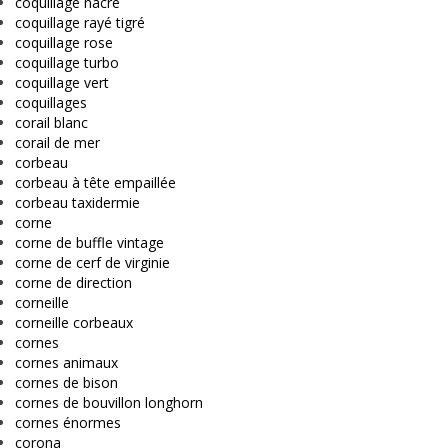
coquillage nacré
coquillage rayé tigré
coquillage rose
coquillage turbo
coquillage vert
coquillages
corail blanc
corail de mer
corbeau
corbeau à tête empaillée
corbeau taxidermie
corne
corne de buffle vintage
corne de cerf de virginie
corne de direction
corneille
corneille corbeaux
cornes
cornes animaux
cornes de bison
cornes de bouvillon longhorn
cornes énormes
corona