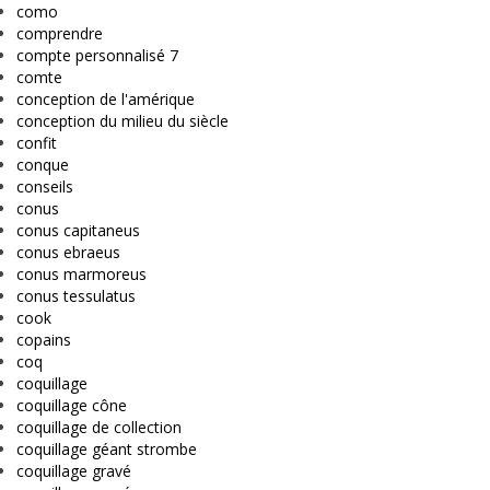
como
comprendre
compte personnalisé 7
comte
conception de l'amérique
conception du milieu du siècle
confit
conque
conseils
conus
conus capitaneus
conus ebraeus
conus marmoreus
conus tessulatus
cook
copains
coq
coquillage
coquillage cône
coquillage de collection
coquillage géant strombe
coquillage gravé