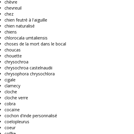
chèvre
chevreuil
chez
chien feutré à l'aiguille
chien naturalisé
chiens
chlorocala umtaliensis
choses de la mort dans le bocal
choucas
chouette
chrysochroa
chrysochroa castelnaudii
chrysophora chrysochlora
cigale
clamecy
cloche
cloche verre
cobra
cocaïne
cochon d'inde personnalisé
coelopleurus
coeur
coffre