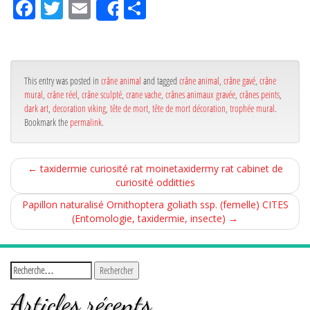
Fa
Tw
Em
Pa
Share
ce
itt
ail
rta
bo
er
ge
ok
r
This entry was posted in
crâne animal
and tagged
crâne animal
,
crâne gavé
,
crâne
mural
,
crâne réel
,
crâne sculpté
,
crane vache
,
crânes animaux gravée
,
crânes peints
,
dark art
,
decoration viking
,
tête de mort
,
tête de mort décoration
,
trophée mural
.
Bookmark the
permalink
.
←
taxidermie curiosité rat moinetaxidermy rat cabinet de
curiosité odditties
Papillon naturalisé Ornithoptera goliath ssp. (femelle) CITES
(Entomologie, taxidermie, insecte)
→
Articles récents