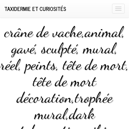
TAXIDERMIE ET CURIOSITÉS
T
o
g
crâne de vache,animal,
g
l
gavé, sculpté, mural,
e
n
réel, peints, tête de mort,
a
v
i
tête de mort
g
a
décoration,trophée
t
i
mural,dark
o
n