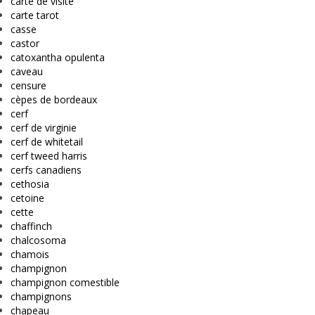
carte de visite
carte tarot
casse
castor
catoxantha opulenta
caveau
censure
cèpes de bordeaux
cerf
cerf de virginie
cerf de whitetail
cerf tweed harris
cerfs canadiens
cethosia
cetoine
cette
chaffinch
chalcosoma
chamois
champignon
champignon comestible
champignons
chapeau