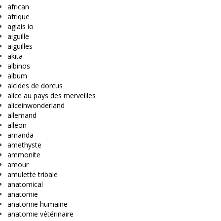
african
afrique
aglais io
aiguille
aiguilles
akita
albinos
album
alcides de dorcus
alice au pays des merveilles
aliceinwonderland
allemand
alleon
amanda
amethyste
ammonite
amour
amulette tribale
anatomical
anatomie
anatomie humaine
anatomie vétérinaire