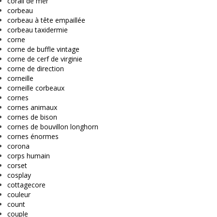
corail de mer
corbeau
corbeau à tête empaillée
corbeau taxidermie
corne
corne de buffle vintage
corne de cerf de virginie
corne de direction
corneille
corneille corbeaux
cornes
cornes animaux
cornes de bison
cornes de bouvillon longhorn
cornes énormes
corona
corps humain
corset
cosplay
cottagecore
couleur
count
couple