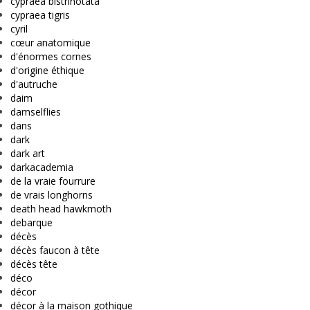
cypraea bistrinotata
cypraea tigris
cyril
cœur anatomique
d'énormes cornes
d'origine éthique
d'autruche
daim
damselflies
dans
dark
dark art
darkacademia
de la vraie fourrure
de vrais longhorns
death head hawkmoth
debarque
décès
décès faucon à tête
décès tête
déco
décor
décor à la maison gothique