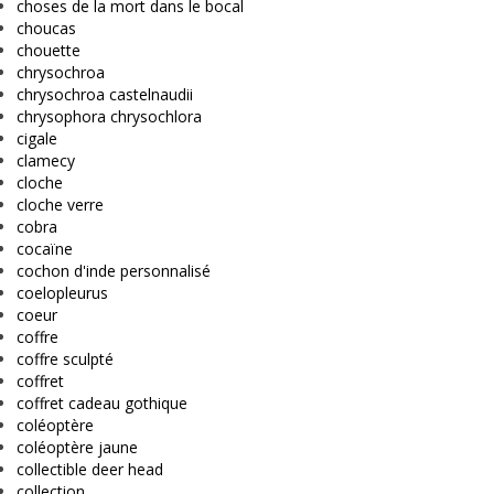
choses de la mort dans le bocal
choucas
chouette
chrysochroa
chrysochroa castelnaudii
chrysophora chrysochlora
cigale
clamecy
cloche
cloche verre
cobra
cocaïne
cochon d'inde personnalisé
coelopleurus
coeur
coffre
coffre sculpté
coffret
coffret cadeau gothique
coléoptère
coléoptère jaune
collectible deer head
collection