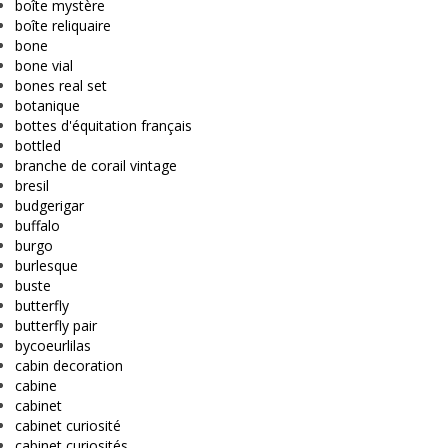
boîte mystère
boîte reliquaire
bone
bone vial
bones real set
botanique
bottes d'équitation français
bottled
branche de corail vintage
bresil
budgerigar
buffalo
burgo
burlesque
buste
butterfly
butterfly pair
bycoeurlilas
cabin decoration
cabine
cabinet
cabinet curiosité
cabinet curiosités