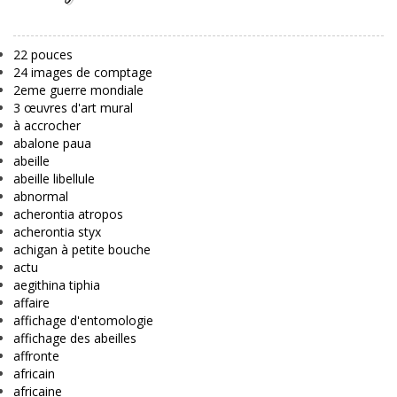
22 pouces
24 images de comptage
2eme guerre mondiale
3 œuvres d'art mural
à accrocher
abalone paua
abeille
abeille libellule
abnormal
acherontia atropos
acherontia styx
achigan à petite bouche
actu
aegithina tiphia
affaire
affichage d'entomologie
affichage des abeilles
affronte
africain
africaine