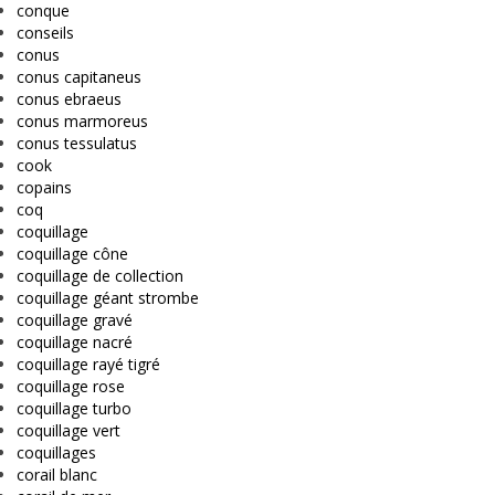
conque
conseils
conus
conus capitaneus
conus ebraeus
conus marmoreus
conus tessulatus
cook
copains
coq
coquillage
coquillage cône
coquillage de collection
coquillage géant strombe
coquillage gravé
coquillage nacré
coquillage rayé tigré
coquillage rose
coquillage turbo
coquillage vert
coquillages
corail blanc