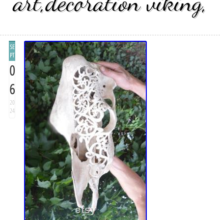
art,decoration viking,
SE
PT
0
6
20
24