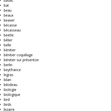
basilic
bat
beau
beaux
beaver
bécasse
bécasseau
beetle
bélier
belle
bénitier
bénitier coquillage
bénitier sur présentoir
berlin
beytfrance
bigras
bilan
bilodeau
biologie
biologique
bird
birds
bizarre