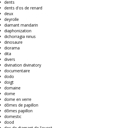
dents
dents d'os de renard
deux
deyrolle
diamant mandarin
diaphonization
dichorragia ninus
dinosaure
diorama
dita
divers
divination divinatory
documentaire
dodo
doigt
domaine
dome
dome en verre
dômes de papillon
dômes papillon
domestic
dood
dos de diamant de l'ouest