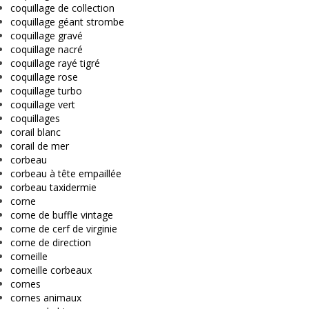
coquillage de collection
coquillage géant strombe
coquillage gravé
coquillage nacré
coquillage rayé tigré
coquillage rose
coquillage turbo
coquillage vert
coquillages
corail blanc
corail de mer
corbeau
corbeau à tête empaillée
corbeau taxidermie
corne
corne de buffle vintage
corne de cerf de virginie
corne de direction
corneille
corneille corbeaux
cornes
cornes animaux