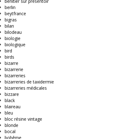
bénitier sur présentoir
berlin
beytfrance
bigras
bilan
bilodeau
biologie
biologique
bird
birds
bizarre
bizarrerie
bizarreries
bizarreries de taxidermie
bizarreries médicales
bizzare
black
blaireau
bleu
bloc résine vintage
blonde
bocal
bohême