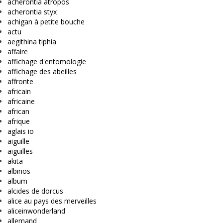
acherontia atropos
acherontia styx
achigan à petite bouche
actu
aegithina tiphia
affaire
affichage d'entomologie
affichage des abeilles
affronte
africain
africaine
african
afrique
aglais io
aiguille
aiguilles
akita
albinos
album
alcides de dorcus
alice au pays des merveilles
aliceinwonderland
allemand