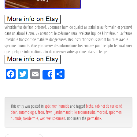
Véritable ftus de faon préservé. Specimen humide qualité a1 stabilisé au formalin et préservé
dans un alcool à 70%. /\ attention: le spécimen sera livré sans liquide à l’intérieur. La france
interdit le transport de matières dangereuses. Des instructions vous seront fournies avec le
specimen humide. Vous y trouverez des informations très simples pour remplir le bocal ainsi
que quelques informations afin de conserver votre specimen dans le temps.
Fa
Tw
Em
Pa
Share
ce
itt
ail
rta
bo
er
ge
ok
r
This entry was posted in
spécimen humide
and tagged
biche
,
cabinet de curiosité
,
deer
,
entomologie
,
faon
,
fawn
,
jardinmaudit
,
lejardinmaudit
,
morbid
,
spécimen
humide
,
taxidermie
,
wet
,
wet specimen
. Bookmark the
permalink
.