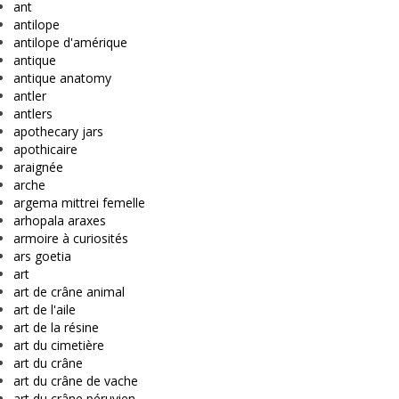
ant
antilope
antilope d'amérique
antique
antique anatomy
antler
antlers
apothecary jars
apothicaire
araignée
arche
argema mittrei femelle
arhopala araxes
armoire à curiosités
ars goetia
art
art de crâne animal
art de l'aile
art de la résine
art du cimetière
art du crâne
art du crâne de vache
art du crâne péruvien