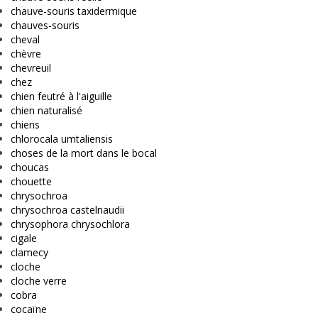
chauve-souris taxidermique
chauves-souris
cheval
chèvre
chevreuil
chez
chien feutré à l'aiguille
chien naturalisé
chiens
chlorocala umtaliensis
choses de la mort dans le bocal
choucas
chouette
chrysochroa
chrysochroa castelnaudii
chrysophora chrysochlora
cigale
clamecy
cloche
cloche verre
cobra
cocaïne