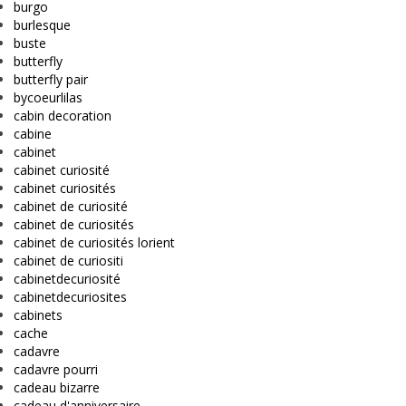
burgo
burlesque
buste
butterfly
butterfly pair
bycoeurlilas
cabin decoration
cabine
cabinet
cabinet curiosité
cabinet curiosités
cabinet de curiosité
cabinet de curiosités
cabinet de curiosités lorient
cabinet de curiositi
cabinetdecuriosité
cabinetdecuriosites
cabinets
cache
cadavre
cadavre pourri
cadeau bizarre
cadeau d'anniversaire