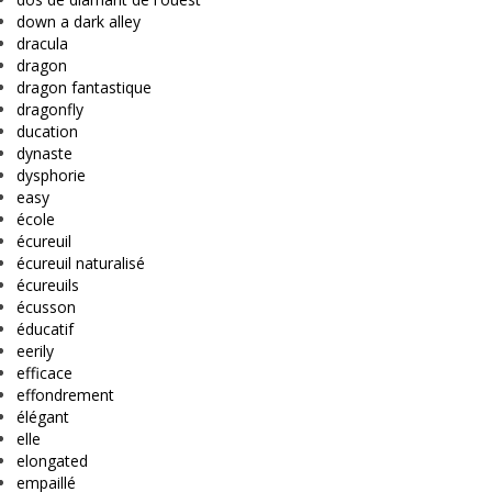
down a dark alley
dracula
dragon
dragon fantastique
dragonfly
ducation
dynaste
dysphorie
easy
école
écureuil
écureuil naturalisé
écureuils
écusson
éducatif
eerily
efficace
effondrement
élégant
elle
elongated
empaillé