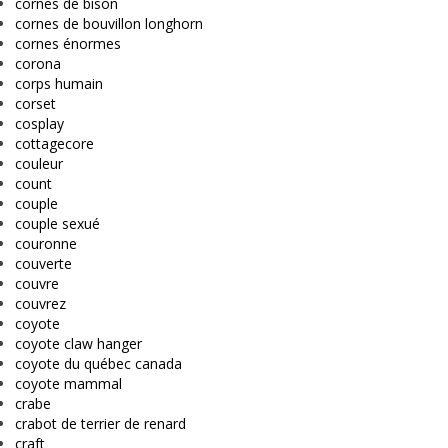
cornes de bison
cornes de bouvillon longhorn
cornes énormes
corona
corps humain
corset
cosplay
cottagecore
couleur
count
couple
couple sexué
couronne
couverte
couvre
couvrez
coyote
coyote claw hanger
coyote du québec canada
coyote mammal
crabe
crabot de terrier de renard
craft