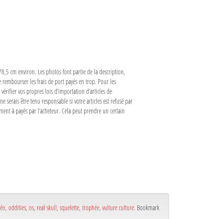
,5 cm environ. Les photos font partie de la description,
 rembourser les frais de port payés en trop. Pour les
ifier vos propres lois d’importation d’articles de
e serais être tenu responsable si votre articles est refusé par
ment à payés par l’acheteur. Cela peut prendre un certain
téo
,
oddities
,
os
,
real skull
,
squelette
,
trophée
,
vulture culture
. Bookmark