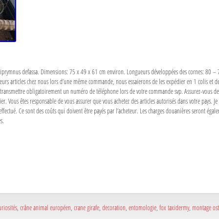
siprymnus defassa. Dimensions: 75 x 49 x 61 cm environ. Longueurs développées des cornes: 80 – 78
ieurs articles chez nous lors d’une même commande, nous essaierons de les expédier en 1 colis et de
ransmettre obligatoirement un numéro de téléphone lors de votre commande svp. Assurez-vous de vér
er. Vous êtes responsable de vous assurer que vous achetez des articles autorisés dans votre pays. Je n
ectué. Ce sont des coûts qui doivent être payés par l’acheteur. Les charges douanières seront égale
s.
a
e
a
e
uriosités
,
crâne animal européen
,
crane girafe
,
decoration
,
entomologie
,
fox taxidermy
,
montage os