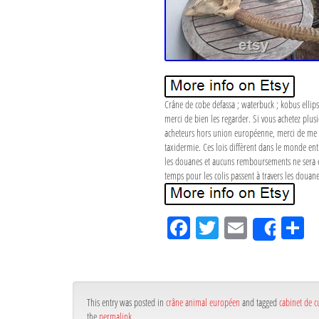
Crâne de cobe defassa ; waterbuck ; kobus ellip
merci de bien les regarder. Si vous achetez plus
acheteurs hors union européenne, merci de me t
taxidermie. Ces lois diffèrent dans le monde enti
les douanes et aucuns remboursements ne sera eff
temps pour les colis passent à travers les douane
Fa
Tw
Em
P
Shar
ce
itt
ail
rt
bo
er
g
ok
r
This entry was posted in
crâne animal européen
and tagged
cabinet de c
the
permalink
.