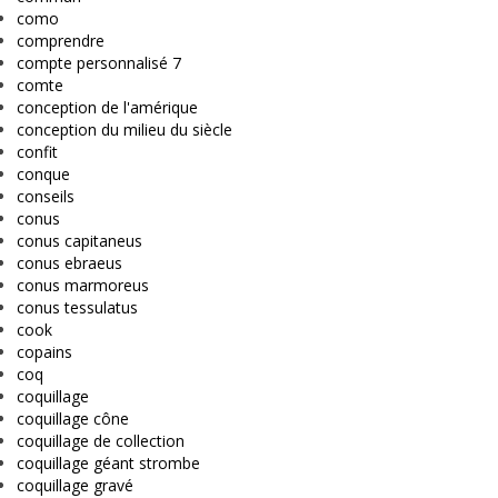
como
comprendre
compte personnalisé 7
comte
conception de l'amérique
conception du milieu du siècle
confit
conque
conseils
conus
conus capitaneus
conus ebraeus
conus marmoreus
conus tessulatus
cook
copains
coq
coquillage
coquillage cône
coquillage de collection
coquillage géant strombe
coquillage gravé