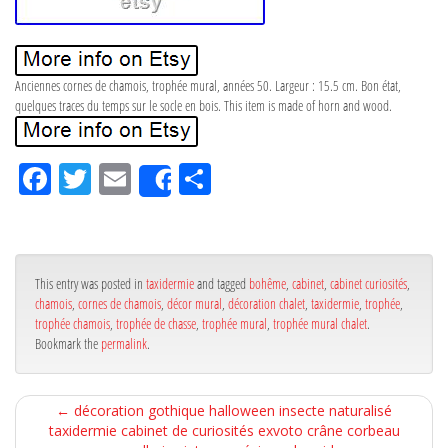
Anciennes cornes de chamois, trophée mural, années 50. Largeur : 15.5 cm. Bon état,
quelques traces du temps sur le socle en bois. This item is made of horn and wood.
Fa
Tw
Em
Pa
Share
ce
itt
ail
rta
bo
er
ge
ok
r
This entry was posted in
taxidermie
and tagged
bohême
,
cabinet
,
cabinet curiosités
,
chamois
,
cornes de chamois
,
décor mural
,
décoration chalet
,
taxidermie
,
trophée
,
trophée chamois
,
trophée de chasse
,
trophée mural
,
trophée mural chalet
.
Bookmark the
permalink
.
←
décoration gothique halloween insecte naturalisé
taxidermie cabinet de curiosités exvoto crâne corbeau