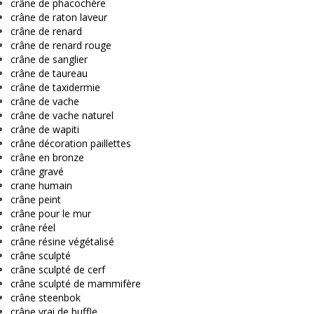
crâne de phacochère
crâne de raton laveur
crâne de renard
crâne de renard rouge
crâne de sanglier
crâne de taureau
crâne de taxidermie
crâne de vache
crâne de vache naturel
crâne de wapiti
crâne décoration paillettes
crâne en bronze
crâne gravé
crane humain
crâne peint
crâne pour le mur
crâne réel
crâne résine végétalisé
crâne sculpté
crâne sculpté de cerf
crâne sculpté de mammifère
crâne steenbok
crâne vrai de buffle