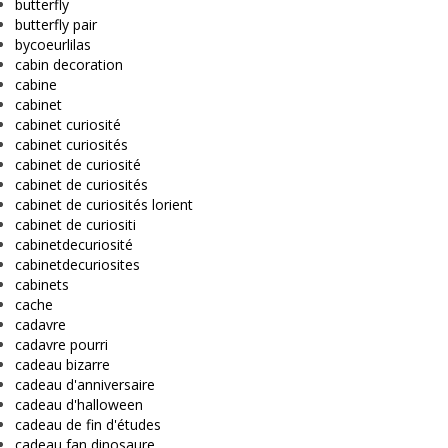
butterfly
butterfly pair
bycoeurlilas
cabin decoration
cabine
cabinet
cabinet curiosité
cabinet curiosités
cabinet de curiosité
cabinet de curiosités
cabinet de curiosités lorient
cabinet de curiositi
cabinetdecuriosité
cabinetdecuriosites
cabinets
cache
cadavre
cadavre pourri
cadeau bizarre
cadeau d'anniversaire
cadeau d'halloween
cadeau de fin d'études
cadeau fan dinosaure