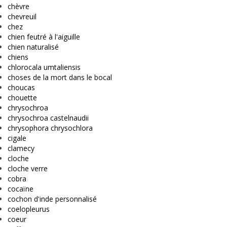
chèvre
chevreuil
chez
chien feutré à l'aiguille
chien naturalisé
chiens
chlorocala umtaliensis
choses de la mort dans le bocal
choucas
chouette
chrysochroa
chrysochroa castelnaudii
chrysophora chrysochlora
cigale
clamecy
cloche
cloche verre
cobra
cocaïne
cochon d'inde personnalisé
coelopleurus
coeur