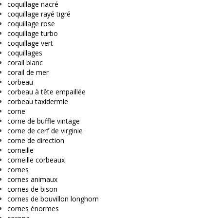
coquillage nacré
coquillage rayé tigré
coquillage rose
coquillage turbo
coquillage vert
coquillages
corail blanc
corail de mer
corbeau
corbeau à tête empaillée
corbeau taxidermie
corne
corne de buffle vintage
corne de cerf de virginie
corne de direction
corneille
corneille corbeaux
cornes
cornes animaux
cornes de bison
cornes de bouvillon longhorn
cornes énormes