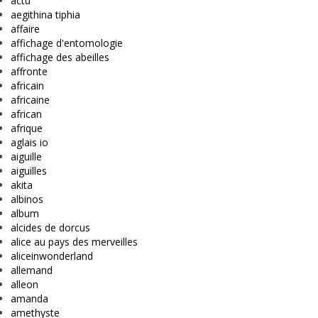
actu
aegithina tiphia
affaire
affichage d'entomologie
affichage des abeilles
affronte
africain
africaine
african
afrique
aglais io
aiguille
aiguilles
akita
albinos
album
alcides de dorcus
alice au pays des merveilles
aliceinwonderland
allemand
alleon
amanda
amethyste