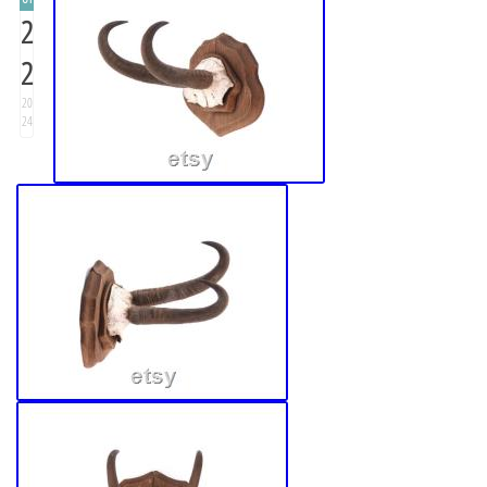
2
2
20
24