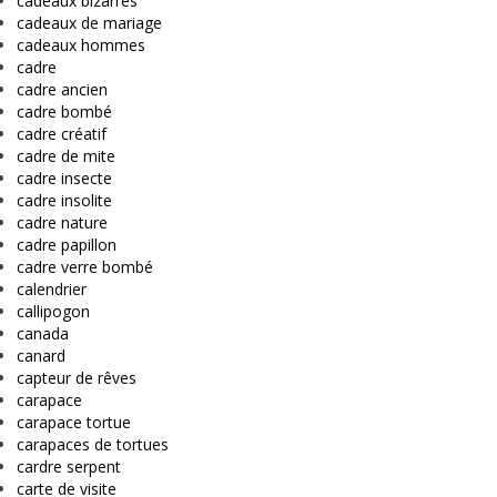
cadeaux bizarres
cadeaux de mariage
cadeaux hommes
cadre
cadre ancien
cadre bombé
cadre créatif
cadre de mite
cadre insecte
cadre insolite
cadre nature
cadre papillon
cadre verre bombé
calendrier
callipogon
canada
canard
capteur de rêves
carapace
carapace tortue
carapaces de tortues
cardre serpent
carte de visite