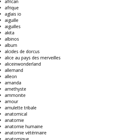
african
afrique
aglais io
aiguille
aiguilles
akita
albinos
album
alcides de dorcus
alice au pays des merveilles
aliceinwonderland
allemand
alleon
amanda
amethyste
ammonite
amour
amulette tribale
anatomical
anatomie
anatomie humaine
anatomie vétérinaire
anatomique