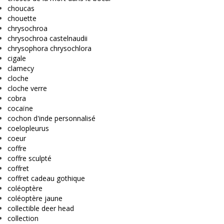
choucas
chouette
chrysochroa
chrysochroa castelnaudii
chrysophora chrysochlora
cigale
clamecy
cloche
cloche verre
cobra
cocaïne
cochon d'inde personnalisé
coelopleurus
coeur
coffre
coffre sculpté
coffret
coffret cadeau gothique
coléoptère
coléoptère jaune
collectible deer head
collection