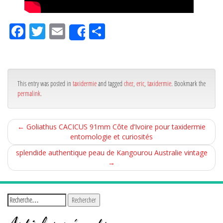
Fa
Tw
Em
Pa
Share
ce
itt
ail
rta
bo
er
ge
ok
r
This entry was posted in
taxidermie
and tagged
chez
,
eric
,
taxidermie
. Bookmark the
permalink
.
←
Goliathus CACICUS 91mm Côte d’Ivoire pour taxidermie
entomologie et curiosités
splendide authentique peau de Kangourou Australie vintage
→