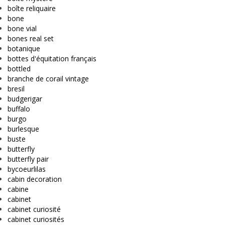
boîte reliquaire
bone
bone vial
bones real set
botanique
bottes d'équitation français
bottled
branche de corail vintage
bresil
budgerigar
buffalo
burgo
burlesque
buste
butterfly
butterfly pair
bycoeurlilas
cabin decoration
cabine
cabinet
cabinet curiosité
cabinet curiosités