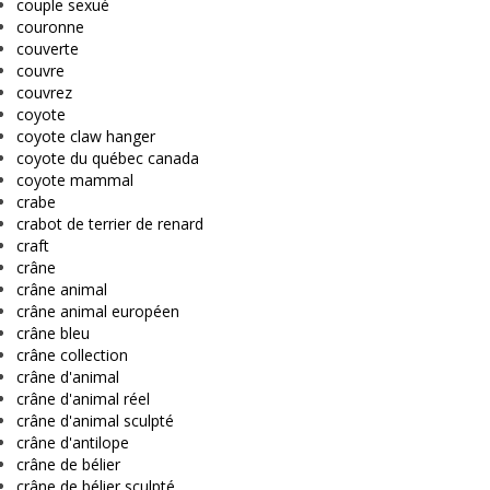
couple sexué
couronne
couverte
couvre
couvrez
coyote
coyote claw hanger
coyote du québec canada
coyote mammal
crabe
crabot de terrier de renard
craft
crâne
crâne animal
crâne animal européen
crâne bleu
crâne collection
crâne d'animal
crâne d'animal réel
crâne d'animal sculpté
crâne d'antilope
crâne de bélier
crâne de bélier sculpté