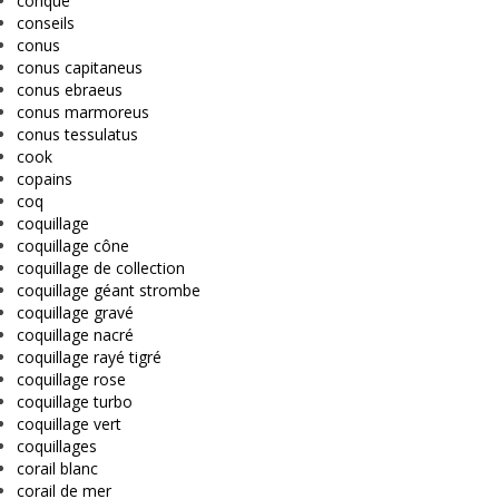
conque
conseils
conus
conus capitaneus
conus ebraeus
conus marmoreus
conus tessulatus
cook
copains
coq
coquillage
coquillage cône
coquillage de collection
coquillage géant strombe
coquillage gravé
coquillage nacré
coquillage rayé tigré
coquillage rose
coquillage turbo
coquillage vert
coquillages
corail blanc
corail de mer