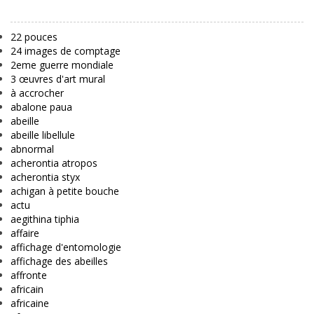
22 pouces
24 images de comptage
2eme guerre mondiale
3 œuvres d'art mural
à accrocher
abalone paua
abeille
abeille libellule
abnormal
acherontia atropos
acherontia styx
achigan à petite bouche
actu
aegithina tiphia
affaire
affichage d'entomologie
affichage des abeilles
affronte
africain
africaine