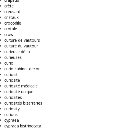
crapaud
crête
creusant
cristaux
crocodile
crotale
crow
culture de vautours
culture du vautour
curieuse déco
curieuses
curio
curio cabinet decor
curiosit
curiosité
curiosité médicale
curiosité unique
curiosités
curiosités bizarreries
curiosity
curious
cypraea
cypraea bistrinotata