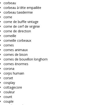
corbeau
corbeau à tête empaillée
corbeau taxidermie
corne
corne de buffle vintage
corne de cerf de virginie
corne de direction
corneille
corneille corbeaux
cornes
cornes animaux
cornes de bison
cornes de bouvillon longhorn
cornes énormes
corona
corps humain
corset
cosplay
cottagecore
couleur
count
couple