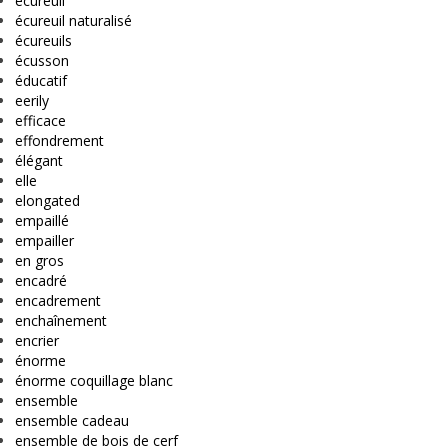
écureuil
écureuil naturalisé
écureuils
écusson
éducatif
eerily
efficace
effondrement
élégant
elle
elongated
empaillé
empailler
en gros
encadré
encadrement
enchaînement
encrier
énorme
énorme coquillage blanc
ensemble
ensemble cadeau
ensemble de bois de cerf