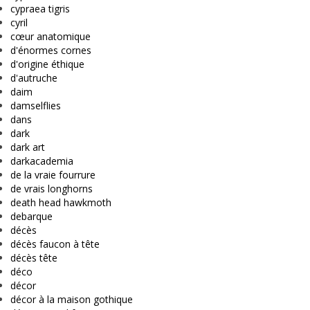
cypraea tigris
cyril
cœur anatomique
d'énormes cornes
d'origine éthique
d'autruche
daim
damselflies
dans
dark
dark art
darkacademia
de la vraie fourrure
de vrais longhorns
death head hawkmoth
debarque
décès
décès faucon à tête
décès tête
déco
décor
décor à la maison gothique