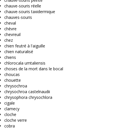
chauve-souris peinte
chauve-souris réelle
chauve-souris taxidermique
chauves-souris
cheval
chèvre
chevreuil
chez
chien feutré à l'aiguille
chien naturalisé
chiens
chlorocala umtaliensis
choses de la mort dans le bocal
choucas
chouette
chrysochroa
chrysochroa castelnaudii
chrysophora chrysochlora
cigale
clamecy
cloche
cloche verre
cobra