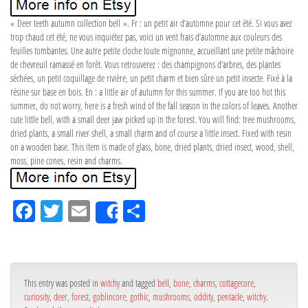
« Deer teeth autumn collection bell ». Fr : un petit air d’automne pour cet été. Si vous avez
trop chaud cet été, ne vous inquiétez pas, voici un vent frais d’automne aux couleurs des
feuilles tombantes. Une autre petite cloche toute mignonne, accueillant une petite mâchoire
de chevreuil ramassé en forêt. Vous retrouverez : des champignons d’arbres, des plantes
séchées, un petit coquillage de rivière, un petit charm et bien sûre un petit insecte. Fixé à la
résine sur base en bois. En : a little air of autumn for this summer. If you are too hot this
summer, do not worry, here is a fresh wind of the fall season in the colors of leaves. Another
cute little bell, with a small deer jaw picked up in the forest. You will find: tree mushrooms,
dried plants, a small river shell, a small charm and of course a little insect. Fixed with resin
on a wooden base. This item is made of glass, bone, dried plants, dried insect, wood, shell,
moss, pine cones, resin and charms.
Fa
Tw
Em
Pa
Share
ce
itt
ail
rta
bo
er
ge
ok
r
This entry was posted in
witchy
and tagged
bell
,
bone
,
charms
,
cottagecore
,
curiosity
,
deer
,
forest
,
goblincore
,
gothic
,
mushrooms
,
oddity
,
pentacle
,
witchy
.