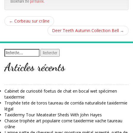
Bookmark the
permalink
.
←
Corbeau sur crâne
Deer Teeth Autumn Collection Bell
→
Articles récents
Cabinet de curiosité foetus de chat en bocal wet spécimen
taxidermie
Trophée tete de toros taureau de corrida naturalisée taxidermie
légal
Taxidermy Tour Meateater Sheds With John Hayes
Chasse trophée art populaire corne taxidermie vache taureau
crâne
Lampe patte de chevreuil avec monture métal argenté, patte de