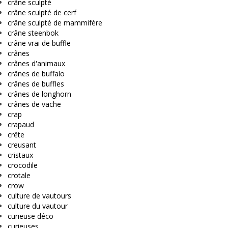
crâne sculpté
crâne sculpté de cerf
crâne sculpté de mammifère
crâne steenbok
crâne vrai de buffle
crânes
crânes d'animaux
crânes de buffalo
crânes de buffles
crânes de longhorn
crânes de vache
crap
crapaud
crête
creusant
cristaux
crocodile
crotale
crow
culture de vautours
culture du vautour
curieuse déco
curieuses