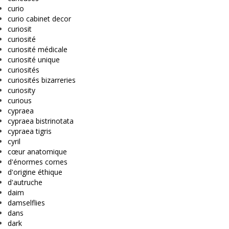
curio
curio cabinet decor
curiosit
curiosité
curiosité médicale
curiosité unique
curiosités
curiosités bizarreries
curiosity
curious
cypraea
cypraea bistrinotata
cypraea tigris
cyril
cœur anatomique
d'énormes cornes
d'origine éthique
d'autruche
daim
damselflies
dans
dark