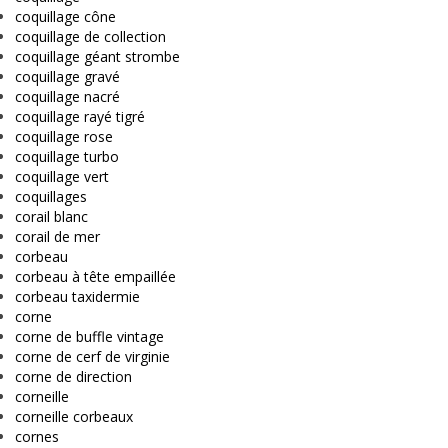
coquillage cône
coquillage de collection
coquillage géant strombe
coquillage gravé
coquillage nacré
coquillage rayé tigré
coquillage rose
coquillage turbo
coquillage vert
coquillages
corail blanc
corail de mer
corbeau
corbeau à tête empaillée
corbeau taxidermie
corne
corne de buffle vintage
corne de cerf de virginie
corne de direction
corneille
corneille corbeaux
cornes