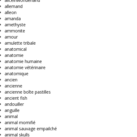
aliceinwonderland
allemand
alleon
amanda
amethyste
ammonite
amour
amulette tribale
anatomical
anatomie
anatomie humaine
anatomie vétérinaire
anatomique
ancien
ancienne
ancienne boîte pastilles
ancient fish
andouiller
anguille
animal
animal momifié
animal sauvage empailché
animal skulls