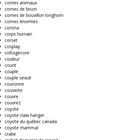
cornes animaux
cornes de bison
cornes de bouvillon longhorn
cornes énormes
corona
corps humain
corset
cosplay
cottagecore
couleur
count
couple
couple sexué
couronne
couverte
couvre
couvrez
coyote
coyote claw hanger
coyote du québec canada
coyote mammal
crabe