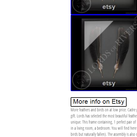
More feathers and birds on at low price. Cadre 
gift. Lords has selected the most beautiful feath
unique. This frame containing, 1 perfect pair of 
in a living room, a bedroom. You will find here 
birds but naturally fallen). The assembly is als