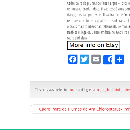
Cadre paire de plumes de faisan argus – lords o
ce nouveau produit déco. Il s’adresse à vous par
d’argu, s est fait pour vous. Il s’agira d’un él
retrouverez ici toute la qualité lords of river
oiseaux mais tombées naturellement). Le montage 
traables et légales. Caisse américaine avec vitre
cadre and glass.
Fa
Tw
Em
P
Shar
ce
itt
ail
rt
bo
er
g
ok
r
This entry was posted in
plumes
and tagged
argus
,
art
,
bird
,
birds
,
cadre
←
Cadre Paire de Plumes de Ara Chloropterus-Fra