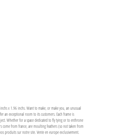
4 inchs x 1.96 inchs. Want to make, or make you, an unusual
offer an exceptional room to its customers. Each frame is
ject. Whether for a space dedicated to fly tying or to enthrone
hers come from france, are moulting feathers (so not taken from
nos produits sur notre site. Vente en europe exclusivement.