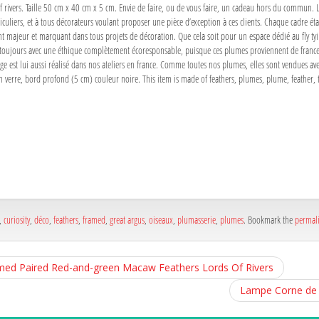
f rivers. Taille 50 cm x 40 cm x 5 cm. Envie de faire, ou de vous faire, un cadeau hors du commun. 
ticuliers, et à tous décorateurs voulant proposer une pièce d’exception à ces clients. Chaque cadre é
ément majeur et marquant dans tous projets de décoration. Que cela soit pour un espace dédié au fly
s, et toujours avec une éthique complètement écoresponsable, puisque ces plumes proviennent de fran
est lui aussi réalisé dans nos ateliers en france. Comme toutes nos plumes, elles sont vendues avec
 en verre, bord profond (5 cm) couleur noire. This item is made of feathers, plumes, plume, feather, 
a
e
a
e
,
curiosity
,
déco
,
feathers
,
framed
,
great argus
,
oiseaux
,
plumasserie
,
plumes
. Bookmark the
permal
med Paired Red-and-green Macaw Feathers Lords Of Rivers
Lampe Corne de B