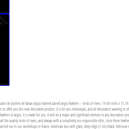
paire de plumes de faisan argus-framed paired argus feathers – lords of rivers. 19.68 inchs x 15.7
ers to offer you this new decorative product. It is for you individuals, and all decorators wanting to 
feathers of argus, it is made for you. It will be a major and significant element in any decoration pro
all the quality lords of rivers, and always with a completely eco-responsible ethic, since these feat
o carried out in our workshops in france. American box with glass, deep edge (5 cm) black. Retrouve 