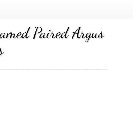
ramed Paired Argus
s