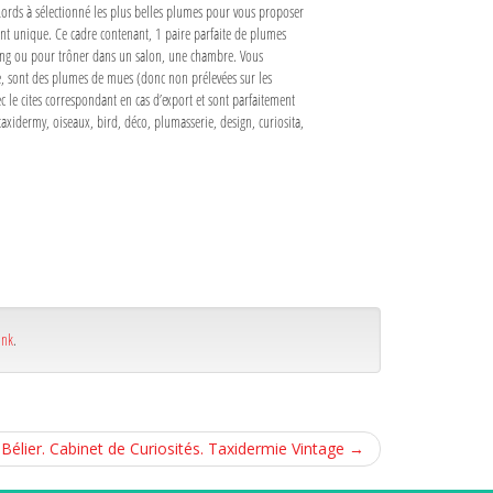
Lords à sélectionné les plus belles plumes pour vous proposer
tant unique. Ce cadre contenant, 1 paire parfaite de plumes
 tying ou pour trôner dans un salon, une chambre. Vous
ce, sont des plumes de mues (donc non prélevées sur les
 le cites correspondant en cas d’export et sont parfaitement
taxidermy, oiseaux, bird, déco, plumasserie, design, curiosita,
ink
.
élier. Cabinet de Curiosités. Taxidermie Vintage
→