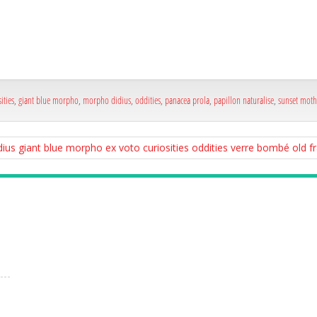
a
e
a
e
ities
,
giant blue morpho
,
morpho didius
,
oddities
,
panacea prola
,
papillon naturalise
,
sunset moth
ius giant blue morpho ex voto curiosities oddities verre bombé old f