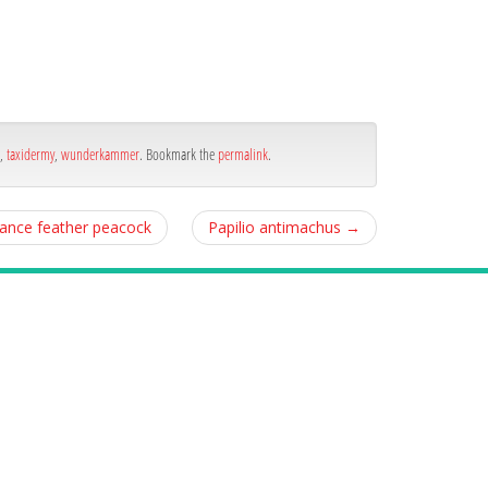
,
taxidermy
,
wunderkammer
. Bookmark the
permalink
.
rance feather peacock
Papilio antimachus
→