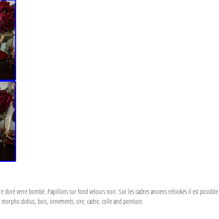
e doré verre bombé. Papillons sur fond velours noir. Sur les cadres anciens relookés il est possible 
 morpho didius, bois, ornements, cire, cadre, colle and peinture.