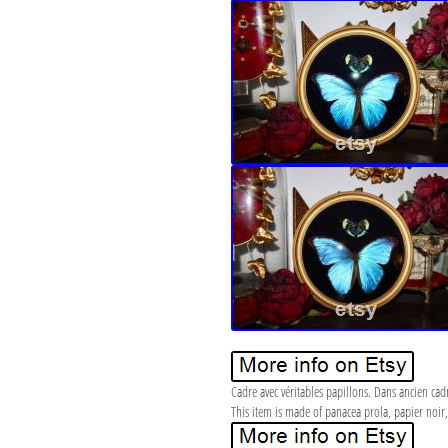
Cadre avec véritables papillons. Dans ancien cadr
This item is made of panacea prola, papier noir,