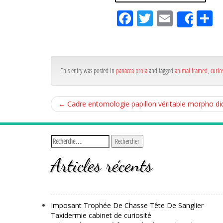
Fa
Tw
Em
P
Shar
ce
itt
ail
rt
bo
er
g
ok
r
This entry was posted in
panacea prola
and tagged
animal framed
,
curios
←
Cadre entomologie papillon véritable morpho did
Articles récents
Imposant Trophée De Chasse Tête De Sanglier
Taxidermie cabinet de curiosité