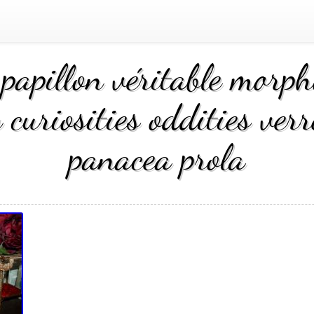
papillon véritable morph
curiosities oddities verr
panacea prola