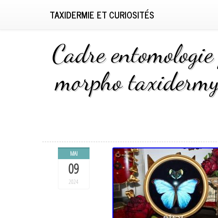
TAXIDERMIE ET CURIOSITÉS
Cadre entomologie 
morpho taxidermy 
MAI
09
2024