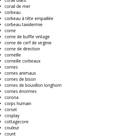
corail blanc
corail de mer
corbeau
corbeau à tête empaillée
corbeau taxidermie
corne
corne de buffle vintage
corne de cerf de virginie
corne de direction
corneille
corneille corbeaux
cornes
cornes animaux
cornes de bison
cornes de bouvillon longhorn
cornes énormes
corona
corps humain
corset
cosplay
cottagecore
couleur
count