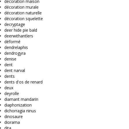
décoration maison
décoration murale
décoration naturelle
décoration squelette
decryptage
deer hide pie bald
deerwithantlers
déformé
dendrelaphis
dendrogyra
denise
dent
dent narval
dents
dents d'os de renard
deux
deyrolle
diamant mandarin
diaphonization
dichorragia ninus
dinosaure
diorama
dita