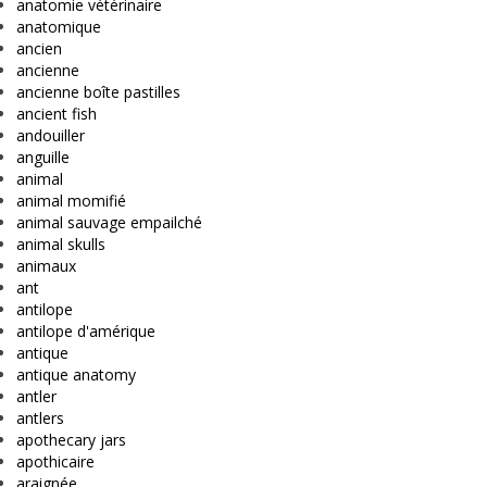
anatomie vétérinaire
anatomique
ancien
ancienne
ancienne boîte pastilles
ancient fish
andouiller
anguille
animal
animal momifié
animal sauvage empailché
animal skulls
animaux
ant
antilope
antilope d'amérique
antique
antique anatomy
antler
antlers
apothecary jars
apothicaire
araignée