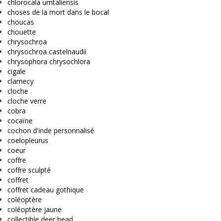
chlorocala umtaliensis
choses de la mort dans le bocal
choucas
chouette
chrysochroa
chrysochroa castelnaudii
chrysophora chrysochlora
cigale
clamecy
cloche
cloche verre
cobra
cocaïne
cochon d'inde personnalisé
coelopleurus
coeur
coffre
coffre sculpté
coffret
coffret cadeau gothique
coléoptère
coléoptère jaune
collectible deer head