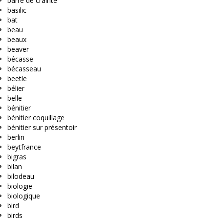
barre de crainte
basilic
bat
beau
beaux
beaver
bécasse
bécasseau
beetle
bélier
belle
bénitier
bénitier coquillage
bénitier sur présentoir
berlin
beytfrance
bigras
bilan
bilodeau
biologie
biologique
bird
birds