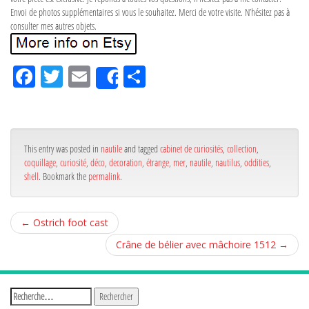
Envoi de photos supplémentaires si vous le souhaitez. Merci de votre visite. N’hésitez pas à
consulter mes autres objets.
Fa
Tw
Em
Pa
Share
ce
itt
ail
rta
bo
er
ge
ok
r
This entry was posted in
nautile
and tagged
cabinet de curiosités
,
collection
,
coquillage
,
curiosité
,
déco
,
decoration
,
étrange
,
mer
,
nautile
,
nautilus
,
oddities
,
shell
. Bookmark the
permalink
.
←
Ostrich foot cast
Crâne de bélier avec mâchoire 1512
→