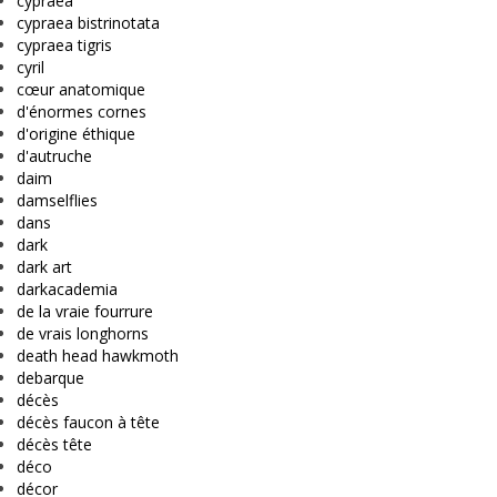
cypraea
cypraea bistrinotata
cypraea tigris
cyril
cœur anatomique
d'énormes cornes
d'origine éthique
d'autruche
daim
damselflies
dans
dark
dark art
darkacademia
de la vraie fourrure
de vrais longhorns
death head hawkmoth
debarque
décès
décès faucon à tête
décès tête
déco
décor