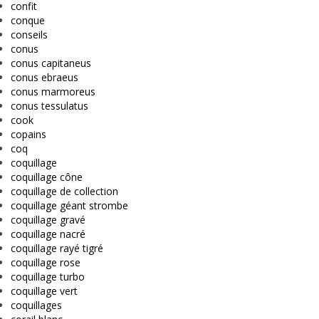
confit
conque
conseils
conus
conus capitaneus
conus ebraeus
conus marmoreus
conus tessulatus
cook
copains
coq
coquillage
coquillage cône
coquillage de collection
coquillage géant strombe
coquillage gravé
coquillage nacré
coquillage rayé tigré
coquillage rose
coquillage turbo
coquillage vert
coquillages