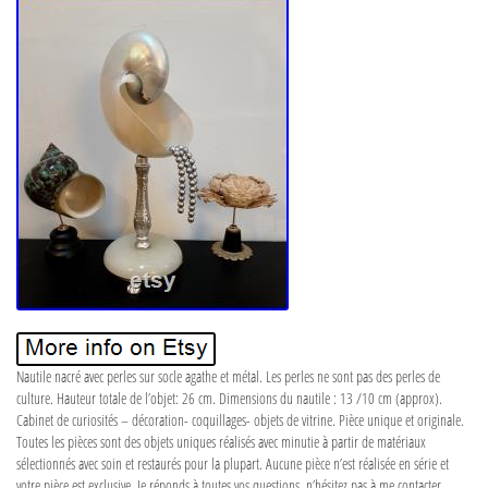
Nautile nacré avec perles sur socle agathe et métal. Les perles ne sont pas des perles de
culture. Hauteur totale de l’objet: 26 cm. Dimensions du nautile : 13 /10 cm (approx).
Cabinet de curiosités – décoration- coquillages- objets de vitrine. Pièce unique et originale.
Toutes les pièces sont des objets uniques réalisés avec minutie à partir de matériaux
sélectionnés avec soin et restaurés pour la plupart. Aucune pièce n’est réalisée en série et
votre pièce est exclusive. Je réponds à toutes vos questions, n’hésitez pas à me contacter.