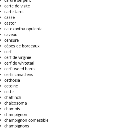
cardre serpent
carte de visite
carte tarot
casse
castor
catoxantha opulenta
caveau
censure
cèpes de bordeaux
cerf
cerf de virginie
cerf de whitetail
cerf tweed harris
cerfs canadiens
cethosia
cetoine
cette
chaffinch
chalcosoma
chamois
champignon
champignon comestible
champignons