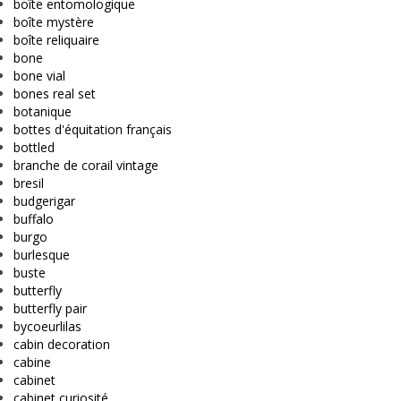
boîte entomologique
boîte mystère
boîte reliquaire
bone
bone vial
bones real set
botanique
bottes d'équitation français
bottled
branche de corail vintage
bresil
budgerigar
buffalo
burgo
burlesque
buste
butterfly
butterfly pair
bycoeurlilas
cabin decoration
cabine
cabinet
cabinet curiosité