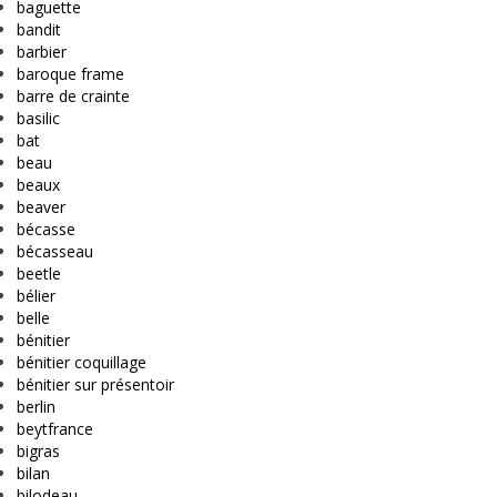
baguette
bandit
barbier
baroque frame
barre de crainte
basilic
bat
beau
beaux
beaver
bécasse
bécasseau
beetle
bélier
belle
bénitier
bénitier coquillage
bénitier sur présentoir
berlin
beytfrance
bigras
bilan
bilodeau