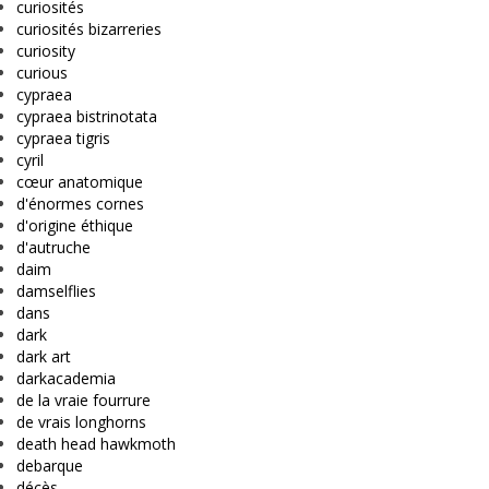
curiosités
curiosités bizarreries
curiosity
curious
cypraea
cypraea bistrinotata
cypraea tigris
cyril
cœur anatomique
d'énormes cornes
d'origine éthique
d'autruche
daim
damselflies
dans
dark
dark art
darkacademia
de la vraie fourrure
de vrais longhorns
death head hawkmoth
debarque
décès