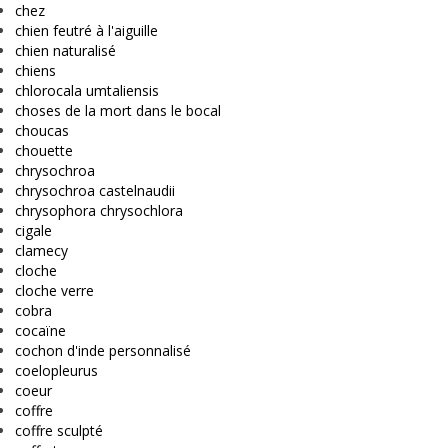
chez
chien feutré à l'aiguille
chien naturalisé
chiens
chlorocala umtaliensis
choses de la mort dans le bocal
choucas
chouette
chrysochroa
chrysochroa castelnaudii
chrysophora chrysochlora
cigale
clamecy
cloche
cloche verre
cobra
cocaïne
cochon d'inde personnalisé
coelopleurus
coeur
coffre
coffre sculpté