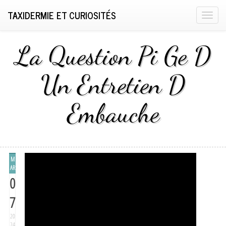
TAXIDERMIE ET CURIOSITÉS
T
o
g
La Question Pi Ge D
g
l
Un Entretien D
e
n
Embauche
a
v
i
g
a
M
t
AR
0
i
o
7
n
20
24