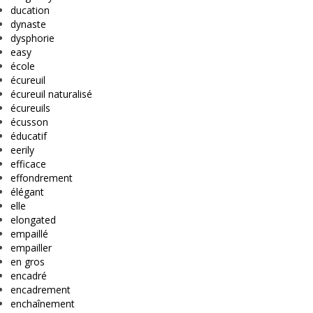
ducation
dynaste
dysphorie
easy
école
écureuil
écureuil naturalisé
écureuils
écusson
éducatif
eerily
efficace
effondrement
élégant
elle
elongated
empaillé
empailler
en gros
encadré
encadrement
enchaînement