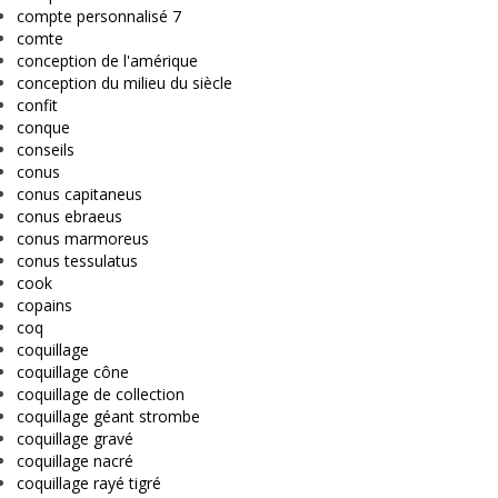
compte personnalisé 7
comte
conception de l'amérique
conception du milieu du siècle
confit
conque
conseils
conus
conus capitaneus
conus ebraeus
conus marmoreus
conus tessulatus
cook
copains
coq
coquillage
coquillage cône
coquillage de collection
coquillage géant strombe
coquillage gravé
coquillage nacré
coquillage rayé tigré