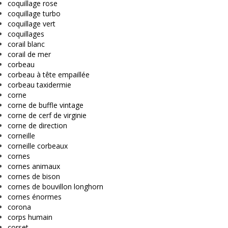
coquillage rose
coquillage turbo
coquillage vert
coquillages
corail blanc
corail de mer
corbeau
corbeau à tête empaillée
corbeau taxidermie
corne
corne de buffle vintage
corne de cerf de virginie
corne de direction
corneille
corneille corbeaux
cornes
cornes animaux
cornes de bison
cornes de bouvillon longhorn
cornes énormes
corona
corps humain
corset