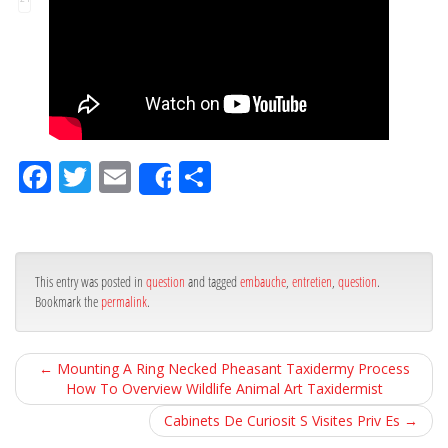
Fa
Tw
Em
Pa
Share
ce
itt
ail
rta
bo
er
ge
ok
r
This entry was posted in
question
and tagged
embauche
,
entretien
,
question
.
Bookmark the
permalink
.
←
Mounting A Ring Necked Pheasant Taxidermy Process
How To Overview Wildlife Animal Art Taxidermist
Cabinets De Curiosit S Visites Priv Es
→