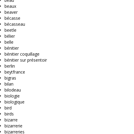
beau
beaux
beaver
bécasse
bécasseau
beetle
bélier
belle
bénitier
bénitier coquillage
bénitier sur présentoir
berlin
beytfrance
bigras
bilan
bilodeau
biologie
biologique
bird
birds
bizarre
bizarrerie
bizarreries