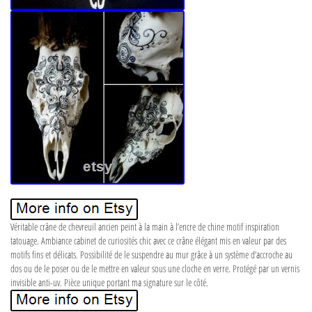
Véritable crâne de chevreuil ancien peint à la main à l’encre de chine motif inspiration
tatouage. Ambiance cabinet de curiosités chic avec ce crâne élégant mis en valeur par des
motifs fins et délicats. Possibilité de le suspendre au mur grâce à un système d’accroche au
dos ou de le poser ou de le mettre en valeur sous une cloche en verre. Protégé par un vernis
invisible anti-uv. Pièce unique portant ma signature sur le côté.