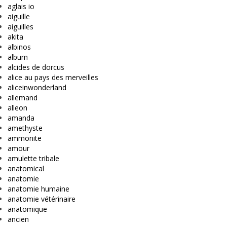
aglais io
aiguille
aiguilles
akita
albinos
album
alcides de dorcus
alice au pays des merveilles
aliceinwonderland
allemand
alleon
amanda
amethyste
ammonite
amour
amulette tribale
anatomical
anatomie
anatomie humaine
anatomie vétérinaire
anatomique
ancien