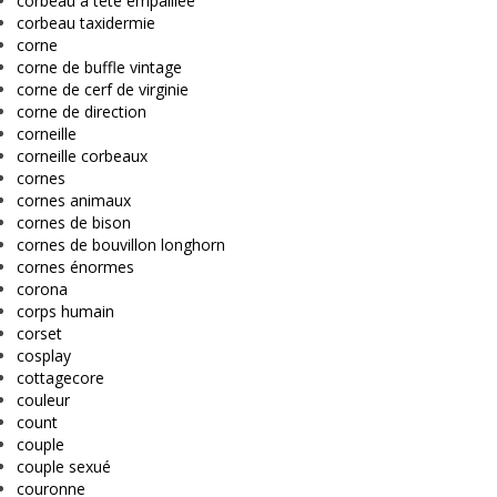
corbeau à tête empaillée
corbeau taxidermie
corne
corne de buffle vintage
corne de cerf de virginie
corne de direction
corneille
corneille corbeaux
cornes
cornes animaux
cornes de bison
cornes de bouvillon longhorn
cornes énormes
corona
corps humain
corset
cosplay
cottagecore
couleur
count
couple
couple sexué
couronne