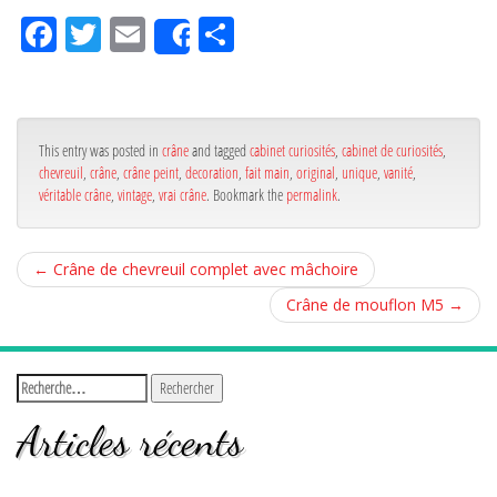
Fa
Tw
Em
Pa
Share
ce
itt
ail
rta
bo
er
ge
ok
r
This entry was posted in
crâne
and tagged
cabinet curiosités
,
cabinet de curiosités
,
chevreuil
,
crâne
,
crâne peint
,
decoration
,
fait main
,
original
,
unique
,
vanité
,
véritable crâne
,
vintage
,
vrai crâne
. Bookmark the
permalink
.
←
Crâne de chevreuil complet avec mâchoire
Crâne de mouflon M5
→
Articles récents