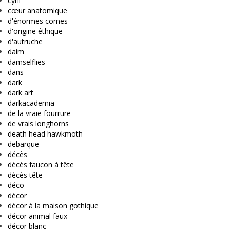
cyril
cœur anatomique
d'énormes cornes
d'origine éthique
d'autruche
daim
damselflies
dans
dark
dark art
darkacademia
de la vraie fourrure
de vrais longhorns
death head hawkmoth
debarque
décès
décès faucon à tête
décès tête
déco
décor
décor à la maison gothique
décor animal faux
décor blanc