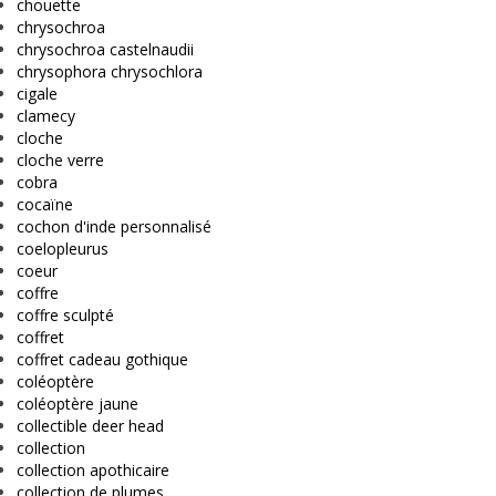
chouette
chrysochroa
chrysochroa castelnaudii
chrysophora chrysochlora
cigale
clamecy
cloche
cloche verre
cobra
cocaïne
cochon d'inde personnalisé
coelopleurus
coeur
coffre
coffre sculpté
coffret
coffret cadeau gothique
coléoptère
coléoptère jaune
collectible deer head
collection
collection apothicaire
collection de plumes