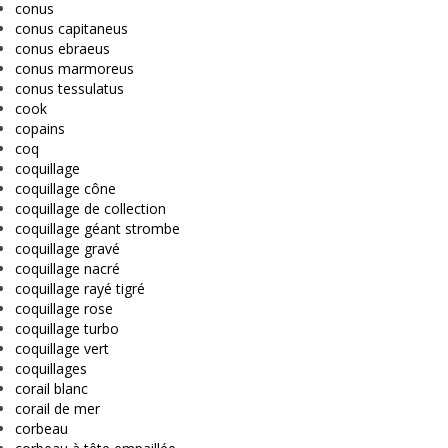
conus
conus capitaneus
conus ebraeus
conus marmoreus
conus tessulatus
cook
copains
coq
coquillage
coquillage cône
coquillage de collection
coquillage géant strombe
coquillage gravé
coquillage nacré
coquillage rayé tigré
coquillage rose
coquillage turbo
coquillage vert
coquillages
corail blanc
corail de mer
corbeau