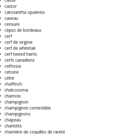
casse
castor
catoxantha opulenta
caveau
censure
cèpes de bordeaux
cerf
cerf de virginie
cerf de whitetail
cerf tweed harris
cerfs canadiens
cethosia
cetoine
cette
chaffinch
chalcosoma
chamois
champignon
champignon comestible
champignons
chapeau
charlotte
charnière de coquilles de rareté