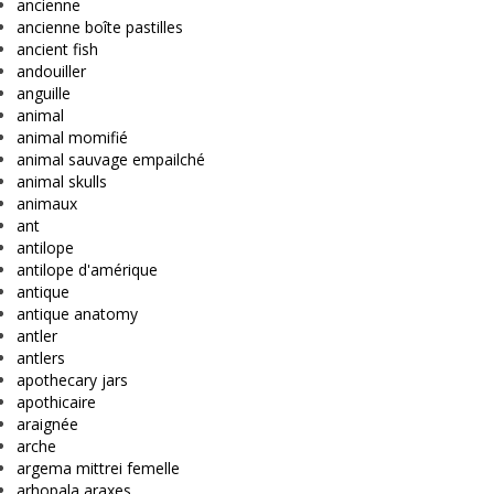
ancienne
ancienne boîte pastilles
ancient fish
andouiller
anguille
animal
animal momifié
animal sauvage empailché
animal skulls
animaux
ant
antilope
antilope d'amérique
antique
antique anatomy
antler
antlers
apothecary jars
apothicaire
araignée
arche
argema mittrei femelle
arhopala araxes