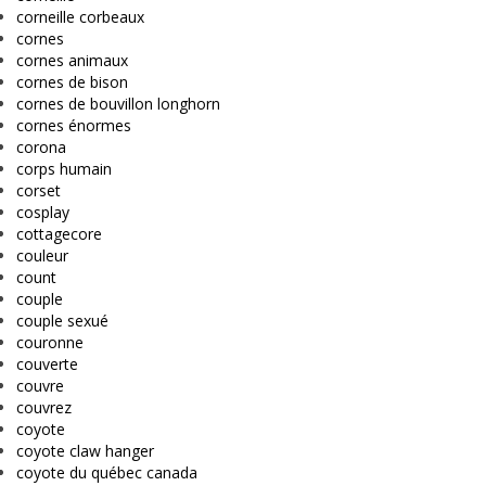
corneille corbeaux
cornes
cornes animaux
cornes de bison
cornes de bouvillon longhorn
cornes énormes
corona
corps humain
corset
cosplay
cottagecore
couleur
count
couple
couple sexué
couronne
couverte
couvre
couvrez
coyote
coyote claw hanger
coyote du québec canada