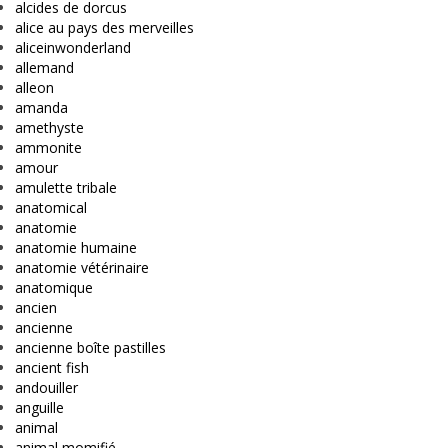
alcides de dorcus
alice au pays des merveilles
aliceinwonderland
allemand
alleon
amanda
amethyste
ammonite
amour
amulette tribale
anatomical
anatomie
anatomie humaine
anatomie vétérinaire
anatomique
ancien
ancienne
ancienne boîte pastilles
ancient fish
andouiller
anguille
animal
animal momifié