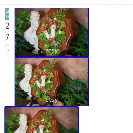
M
AR
2
7
20
24