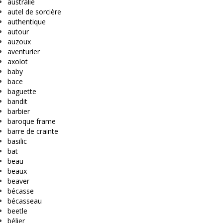
australie
autel de sorcière
authentique
autour
auzoux
aventurier
axolot
baby
bace
baguette
bandit
barbier
baroque frame
barre de crainte
basilic
bat
beau
beaux
beaver
bécasse
bécasseau
beetle
bélier