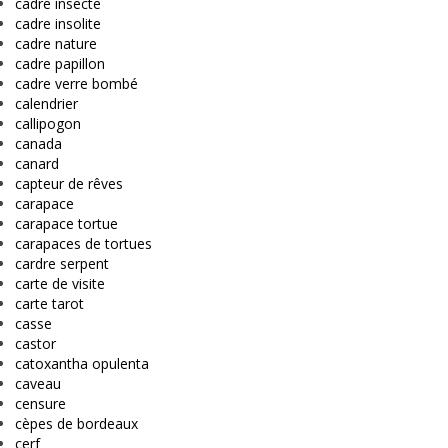
cadre insecte
cadre insolite
cadre nature
cadre papillon
cadre verre bombé
calendrier
callipogon
canada
canard
capteur de rêves
carapace
carapace tortue
carapaces de tortues
cardre serpent
carte de visite
carte tarot
casse
castor
catoxantha opulenta
caveau
censure
cèpes de bordeaux
cerf