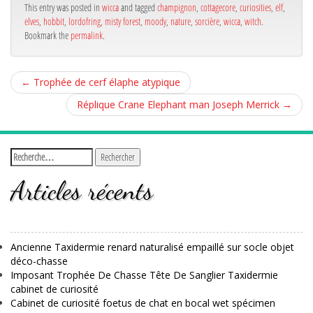
ok
r
This entry was posted in
wicca
and tagged
champignon
,
cottagecore
,
curiosities
,
elf
,
elves
,
hobbit
,
lordofring
,
misty forest
,
moody
,
nature
,
sorcière
,
wicca
,
witch
.
Bookmark the
permalink
.
←
Trophée de cerf élaphe atypique
Réplique Crane Elephant man Joseph Merrick
→
Articles récents
Ancienne Taxidermie renard naturalisé empaillé sur socle objet
déco-chasse
Imposant Trophée De Chasse Tête De Sanglier Taxidermie
cabinet de curiosité
Cabinet de curiosité foetus de chat en bocal wet spécimen