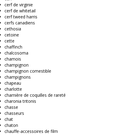
cerf de virginie
cerf de whitetail
cerf tweed harris
cerfs canadiens
cethosia
cetoine
cette
chaffinch
chalcosoma
chamois
champignon
champignon comestible
champignons
chapeau
charlotte
charnière de coquilles de rareté
charonia tritonis
chasse
chasseurs
chat
chaton
chauffe-accessoires de film