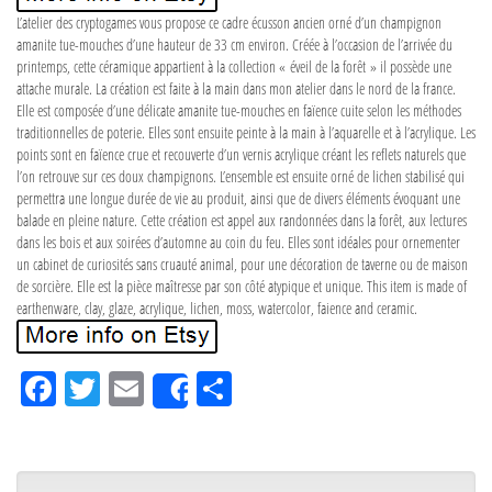
L’atelier des cryptogames vous propose ce cadre écusson ancien orné d’un champignon
amanite tue-mouches d’une hauteur de 33 cm environ. Créée à l’occasion de l’arrivée du
printemps, cette céramique appartient à la collection « éveil de la forêt » il possède une
attache murale. La création est faite à la main dans mon atelier dans le nord de la france.
Elle est composée d’une délicate amanite tue-mouches en faïence cuite selon les méthodes
traditionnelles de poterie. Elles sont ensuite peinte à la main à l’aquarelle et à l’acrylique. Les
points sont en faïence crue et recouverte d’un vernis acrylique créant les reflets naturels que
l’on retrouve sur ces doux champignons. L’ensemble est ensuite orné de lichen stabilisé qui
permettra une longue durée de vie au produit, ainsi que de divers éléments évoquant une
balade en pleine nature. Cette création est appel aux randonnées dans la forêt, aux lectures
dans les bois et aux soirées d’automne au coin du feu. Elles sont idéales pour ornementer
un cabinet de curiosités sans cruauté animal, pour une décoration de taverne ou de maison
de sorcière. Elle est la pièce maîtresse par son côté atypique et unique. This item is made of
earthenware, clay, glaze, acrylique, lichen, moss, watercolor, faience and ceramic.
Fa
Tw
Em
Pa
Share
ce
itt
ail
rta
bo
er
ge