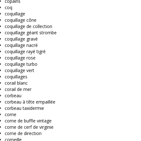
copains
coq
coquillage
coquillage cône
coquillage de collection
coquillage géant strombe
coquillage gravé
coquillage nacré
coquillage rayé tigré
coquillage rose
coquillage turbo
coquillage vert
coquillages
corail blanc
corail de mer
corbeau
corbeau à tête empaillée
corbeau taxidermie
corne
corne de buffle vintage
corne de cerf de virginie
corne de direction
corneille