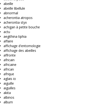
abeille
abeille libellule
abnormal
acherontia atropos
acherontia styx
achigan à petite bouche
actu
aegithina tiphia
affaire
affichage d'entomologie
affichage des abeilles
affronte
africain
africaine
african
afrique
aglais io
aiguille
aiguilles
akita
albinos
album