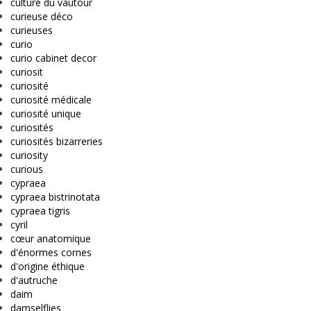
culture du vautour
curieuse déco
curieuses
curio
curio cabinet decor
curiosit
curiosité
curiosité médicale
curiosité unique
curiosités
curiosités bizarreries
curiosity
curious
cypraea
cypraea bistrinotata
cypraea tigris
cyril
cœur anatomique
d'énormes cornes
d'origine éthique
d'autruche
daim
damselflies