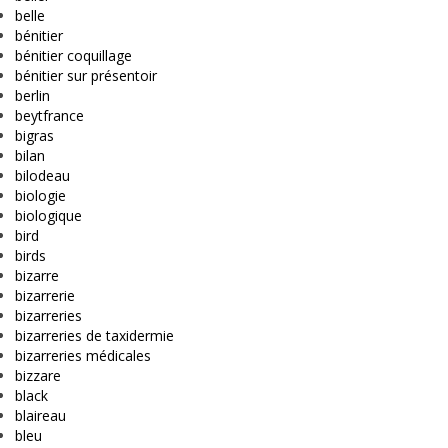
belle
bénitier
bénitier coquillage
bénitier sur présentoir
berlin
beytfrance
bigras
bilan
bilodeau
biologie
biologique
bird
birds
bizarre
bizarrerie
bizarreries
bizarreries de taxidermie
bizarreries médicales
bizzare
black
blaireau
bleu