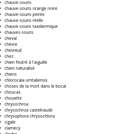
chauve-souris
chauve-souris orange noire
chauve-souris peinte
chauve-souris réelle
chauve-souris taxidermique
chauves-souris
cheval
chèvre
chevreuil
chez
chien feutré à l'aiguille
chien naturalisé
chiens
chlorocala umtaliensis
choses de la mort dans le bocal
choucas
chouette
chrysochroa
chrysochroa castelnaudii
chrysophora chrysochlora
cigale
clamecy
cloche