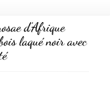
osae d’Afrique
ois laqué noir avec
té