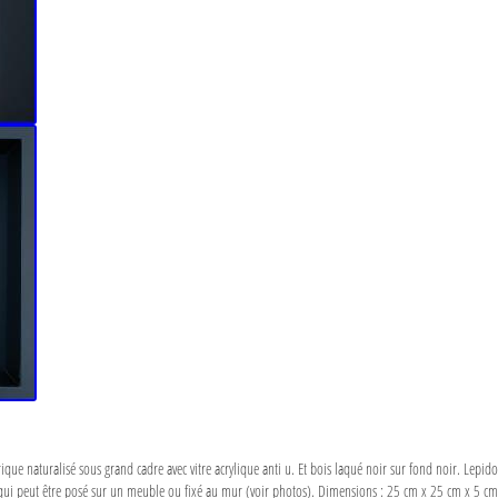
ue naturalisé sous grand cadre avec vitre acrylique anti u. Et bois laqué noir sur fond noir. Lepido
on qui peut être posé sur un meuble ou fixé au mur (voir photos). Dimensions : 25 cm x 25 cm x 5 cm