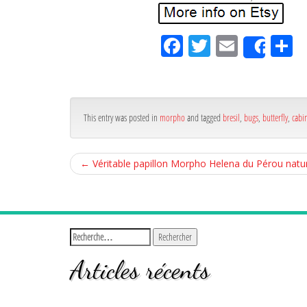
Fa
Tw
Em
P
Shar
ce
itt
ail
rt
bo
er
g
ok
r
This entry was posted in
morpho
and tagged
bresil
,
bugs
,
butterfly
,
cabin
←
Véritable papillon Morpho Helena du Pérou natura
Articles récents