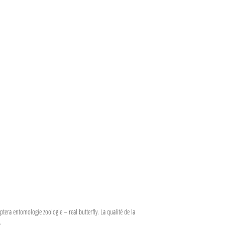
ptera entomologie zoologie – real butterfly. La qualité de la
.