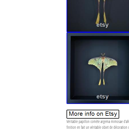
Véritable papillon comète argema mimosae d’afriq
finition en fait un véritable objet de décorati