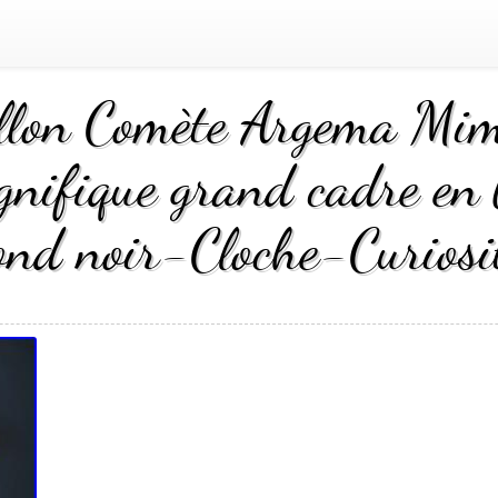
illon Comète Argema Mim
gnifique grand cadre en b
ond noir-Cloche-Curiosi