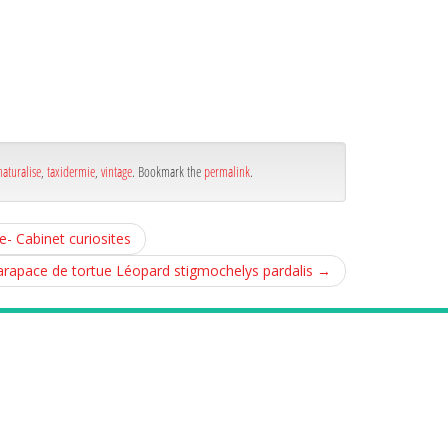
naturalise
,
taxidermie
,
vintage
. Bookmark the
permalink
.
- Cabinet curiosites
arapace de tortue Léopard stigmochelys pardalis
→