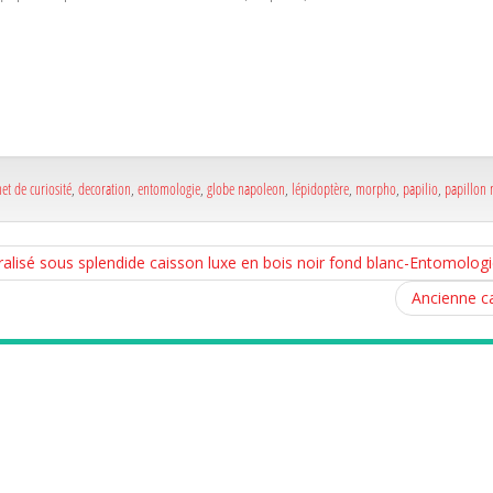
a
e
a
e
et de curiosité
,
decoration
,
entomologie
,
globe napoleon
,
lépidoptère
,
morpho
,
papilio
,
papillon 
lisé sous splendide caisson luxe en bois noir fond blanc-Entomologie
Ancienne c