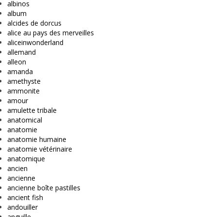
albinos
album
alcides de dorcus
alice au pays des merveilles
aliceinwonderland
allemand
alleon
amanda
amethyste
ammonite
amour
amulette tribale
anatomical
anatomie
anatomie humaine
anatomie vétérinaire
anatomique
ancien
ancienne
ancienne boîte pastilles
ancient fish
andouiller
anguille