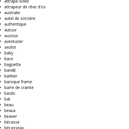
attrape-soleil
attrapeur de rêve d'os
australie
autel de sorcière
authentique
autour
auzoux
aventurier
axolot
baby
bace
baguette
bandit
barbier
baroque frame
barre de crainte
basilic
bat
beau
beaux
beaver
bécasse
bécasseau