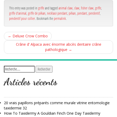
ok
r
This entry was posted in
griffe
and tagged
animal claw
,
claw
,
fisher claw
,
griffe
,
griffe d'animal
,
griffe de pékan
,
necklace pendant
,
pékan
,
pendant
,
pendentif
,
pendentif pour collier
. Bookmark the
permalink
.
←
Deluxe Crow Combo
Crâne d’ Alpaca avec énorme abcès dentaire crâne
pathologique
→
Articles récents
20 vrais papillons préparés comme murale vitrine entomologie
taxidermie 32
How To Taxidermy A Gouldian Finch One Day Taxidermy