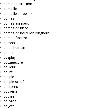
corne de direction
corneille
corneille corbeaux
cornes
cornes animaux
cornes de bison
cornes de bouvillon longhorn
cornes énormes
corona
corps humain
corset
cosplay
cottagecore
couleur
count
couple
couple sexué
couronne
couverte
couvre
couvrez
coyote