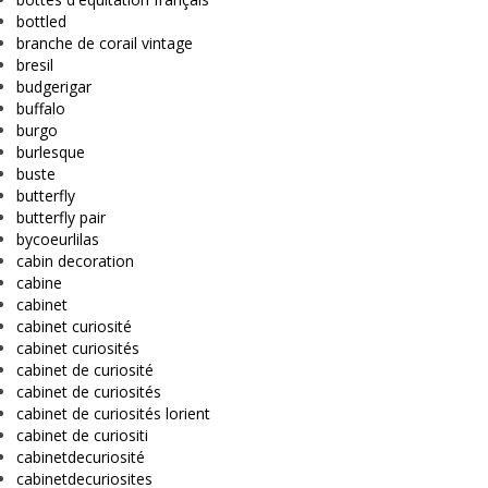
bottled
branche de corail vintage
bresil
budgerigar
buffalo
burgo
burlesque
buste
butterfly
butterfly pair
bycoeurlilas
cabin decoration
cabine
cabinet
cabinet curiosité
cabinet curiosités
cabinet de curiosité
cabinet de curiosités
cabinet de curiosités lorient
cabinet de curiositi
cabinetdecuriosité
cabinetdecuriosites