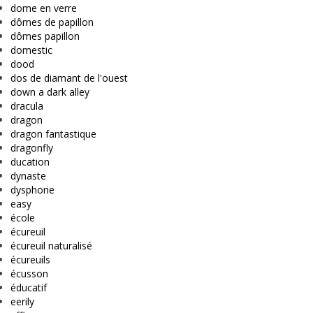
dome en verre
dômes de papillon
dômes papillon
domestic
dood
dos de diamant de l'ouest
down a dark alley
dracula
dragon
dragon fantastique
dragonfly
ducation
dynaste
dysphorie
easy
école
écureuil
écureuil naturalisé
écureuils
écusson
éducatif
eerily