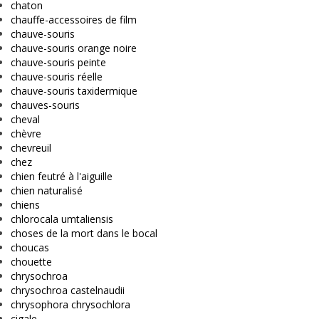
chaton
chauffe-accessoires de film
chauve-souris
chauve-souris orange noire
chauve-souris peinte
chauve-souris réelle
chauve-souris taxidermique
chauves-souris
cheval
chèvre
chevreuil
chez
chien feutré à l'aiguille
chien naturalisé
chiens
chlorocala umtaliensis
choses de la mort dans le bocal
choucas
chouette
chrysochroa
chrysochroa castelnaudii
chrysophora chrysochlora
cigale