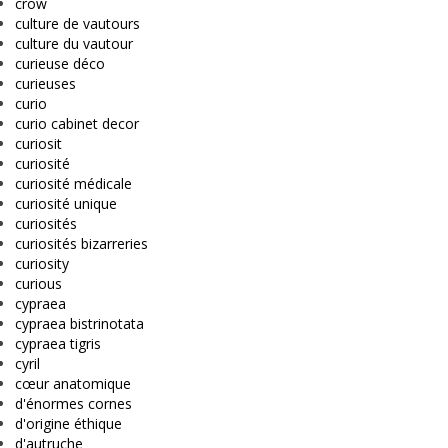
crow
culture de vautours
culture du vautour
curieuse déco
curieuses
curio
curio cabinet decor
curiosit
curiosité
curiosité médicale
curiosité unique
curiosités
curiosités bizarreries
curiosity
curious
cypraea
cypraea bistrinotata
cypraea tigris
cyril
cœur anatomique
d'énormes cornes
d'origine éthique
d'autruche