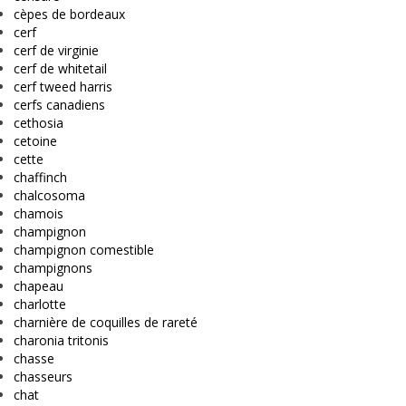
cèpes de bordeaux
cerf
cerf de virginie
cerf de whitetail
cerf tweed harris
cerfs canadiens
cethosia
cetoine
cette
chaffinch
chalcosoma
chamois
champignon
champignon comestible
champignons
chapeau
charlotte
charnière de coquilles de rareté
charonia tritonis
chasse
chasseurs
chat