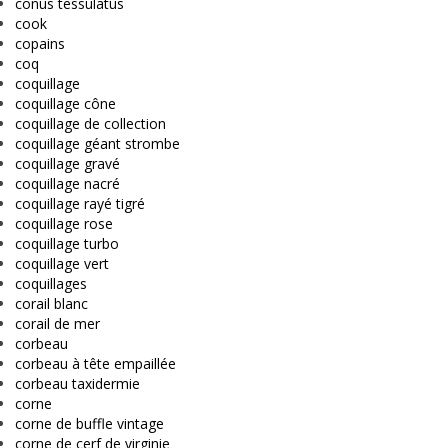
conus tessulatus
cook
copains
coq
coquillage
coquillage cône
coquillage de collection
coquillage géant strombe
coquillage gravé
coquillage nacré
coquillage rayé tigré
coquillage rose
coquillage turbo
coquillage vert
coquillages
corail blanc
corail de mer
corbeau
corbeau à tête empaillée
corbeau taxidermie
corne
corne de buffle vintage
corne de cerf de virginie