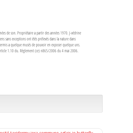
nnées de son. Propriétaire a partir des années 1970. J-védrine
mens sans exceptions ont étés prélevés dans la nature dans
 a permis a quelque musés de pouvoir en exposer quelque uns.
s article 1.10 du. Règlement (ce) n865/2006 du 4 mai 2006.
uriosité taxidermy iora commune aglais io butterfly
→