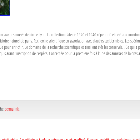
ion avec les musés de nice et lyon. La collection date de 1920 et 1940 répertorié et celé aux coordo
stoire naturel de paris. Recherche scientifique en association avec d’autres taxidermistes. Les spéci
ue pour enrichir. Le domaine de la recherche scientifique et ainsi ont étés les conservés, . Ce qui
is avant l’inscription de l’espèce. Concernée pour la première fois à l’une des annexes de la cite
a
e
a
e
the
permalink
.
véritable Aegithina tiphia oiseau naturalisé fleurs oddities cabinet c