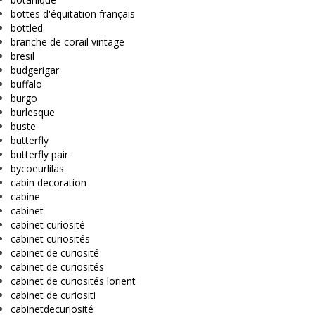
bottes d'équitation français
bottled
branche de corail vintage
bresil
budgerigar
buffalo
burgo
burlesque
buste
butterfly
butterfly pair
bycoeurlilas
cabin decoration
cabine
cabinet
cabinet curiosité
cabinet curiosités
cabinet de curiosité
cabinet de curiosités
cabinet de curiosités lorient
cabinet de curiositi
cabinetdecuriosité