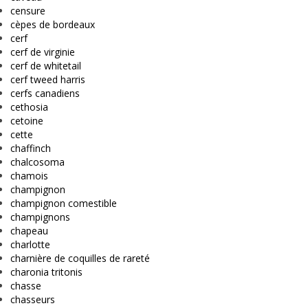
censure
cèpes de bordeaux
cerf
cerf de virginie
cerf de whitetail
cerf tweed harris
cerfs canadiens
cethosia
cetoine
cette
chaffinch
chalcosoma
chamois
champignon
champignon comestible
champignons
chapeau
charlotte
charnière de coquilles de rareté
charonia tritonis
chasse
chasseurs