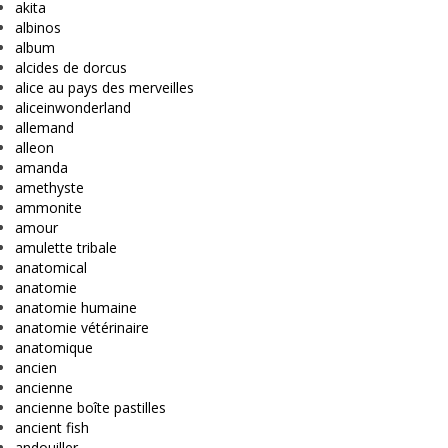
akita
albinos
album
alcides de dorcus
alice au pays des merveilles
aliceinwonderland
allemand
alleon
amanda
amethyste
ammonite
amour
amulette tribale
anatomical
anatomie
anatomie humaine
anatomie vétérinaire
anatomique
ancien
ancienne
ancienne boîte pastilles
ancient fish
andouiller