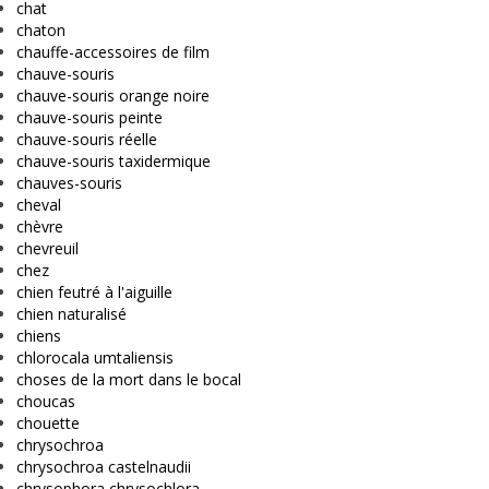
chat
chaton
chauffe-accessoires de film
chauve-souris
chauve-souris orange noire
chauve-souris peinte
chauve-souris réelle
chauve-souris taxidermique
chauves-souris
cheval
chèvre
chevreuil
chez
chien feutré à l'aiguille
chien naturalisé
chiens
chlorocala umtaliensis
choses de la mort dans le bocal
choucas
chouette
chrysochroa
chrysochroa castelnaudii
chrysophora chrysochlora