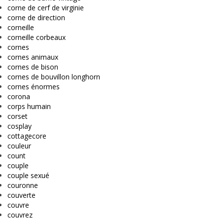
corne de cerf de virginie
corne de direction
corneille
corneille corbeaux
cornes
cornes animaux
cornes de bison
cornes de bouvillon longhorn
cornes énormes
corona
corps humain
corset
cosplay
cottagecore
couleur
count
couple
couple sexué
couronne
couverte
couvre
couvrez