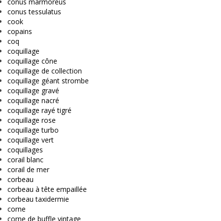
conus marmoreus
conus tessulatus
cook
copains
coq
coquillage
coquillage cône
coquillage de collection
coquillage géant strombe
coquillage gravé
coquillage nacré
coquillage rayé tigré
coquillage rose
coquillage turbo
coquillage vert
coquillages
corail blanc
corail de mer
corbeau
corbeau à tête empaillée
corbeau taxidermie
corne
corne de buffle vintage