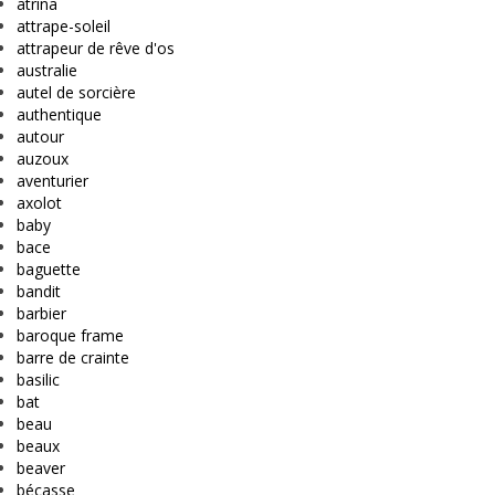
atrina
attrape-soleil
attrapeur de rêve d'os
australie
autel de sorcière
authentique
autour
auzoux
aventurier
axolot
baby
bace
baguette
bandit
barbier
baroque frame
barre de crainte
basilic
bat
beau
beaux
beaver
bécasse