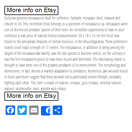
Exclusive genuine mosasaurus skull for collectors. Fantastic mosasaur skull, cleaned and
rebuilt in 3d. This incredible fossil belongs to a specimen of mosasaurus sp. Mosasaurs were
one of the fiercest predator species of their time. An incredible opportunity to have in your
collection a real piece of natural history measurements: 56 x 18 x 16 cm this fossil was
found in the phosphate deposits of central morocco, in the khouribga area. These prehistoric
lizards could reach a length of 17 meters. The mosasaurus, in addition to being among the
largest of the mosasauridae family, was the last species to become extinct, on the contrary it
was the first mosasaurid genus to have been found and described. This fascinating reptile is
thought to have been one of the greatest predators of its environment. The morphology and
dimensions, in fact, denote a marked adaptation to predation. Numerous jaw wounds found
in fossil specimens suggest that these animals led a particularly violent lifestyle, probably
fighting each other. This item is made of matrice, cristaux, gros cristaux, minéral naturel,
naturel, skutterudite, dent, assiette and crétacé.
Fa
Tw
Em
Pa
Share
ce
itt
ail
rta
bo
er
ge