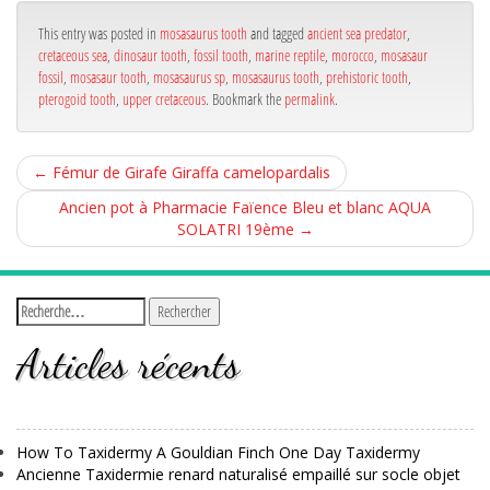
ok
r
This entry was posted in
mosasaurus tooth
and tagged
ancient sea predator
,
cretaceous sea
,
dinosaur tooth
,
fossil tooth
,
marine reptile
,
morocco
,
mosasaur
fossil
,
mosasaur tooth
,
mosasaurus sp
,
mosasaurus tooth
,
prehistoric tooth
,
pterogoid tooth
,
upper cretaceous
. Bookmark the
permalink
.
←
Fémur de Girafe Giraffa camelopardalis
Ancien pot à Pharmacie Faïence Bleu et blanc AQUA
SOLATRI 19ème
→
Articles récents
How To Taxidermy A Gouldian Finch One Day Taxidermy
Ancienne Taxidermie renard naturalisé empaillé sur socle objet