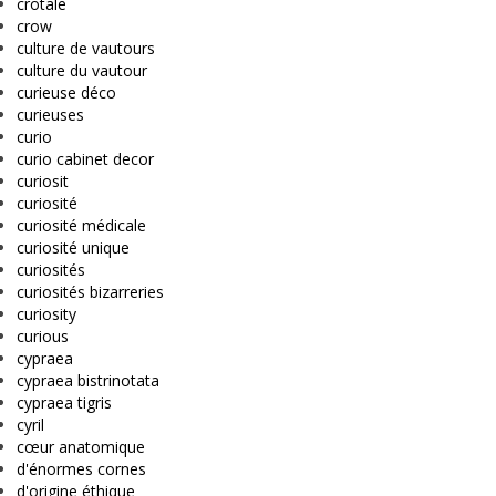
crotale
crow
culture de vautours
culture du vautour
curieuse déco
curieuses
curio
curio cabinet decor
curiosit
curiosité
curiosité médicale
curiosité unique
curiosités
curiosités bizarreries
curiosity
curious
cypraea
cypraea bistrinotata
cypraea tigris
cyril
cœur anatomique
d'énormes cornes
d'origine éthique