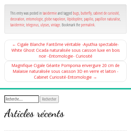
bo
er
ge
ok
r
This entry was posted in
taxidermie
and tagged
bugs
,
butterfly
,
cabinet de curiosité
,
decoration
,
entomologie
,
globe napoleon
,
lépidoptère
,
papilio
,
papillon naturalise
,
taxidermie
,
telegonus
,
ulysses
,
vintage
. Bookmark the
permalink
.
←
Cigale Blanche Fantôme véritable -Ayuthia spectabile-
White Ghost Cicada naturalisée sous caisson luxe en bois
noir -Entomologie- Curiosité
Magnifique Cigale Géante Pomponia envergure 20 cm de
Malaisie naturalisée sous caisson 3D en verre et laiton -
Cabinet Curiosité-Entomologie
→
Articles récents