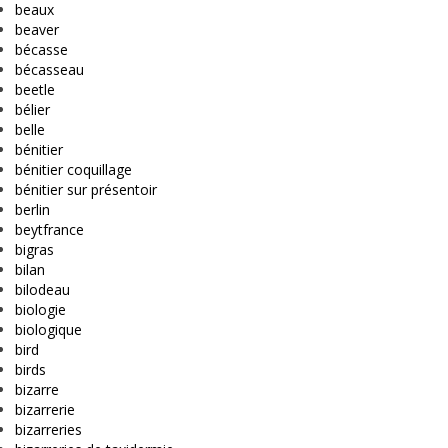
beaux
beaver
bécasse
bécasseau
beetle
bélier
belle
bénitier
bénitier coquillage
bénitier sur présentoir
berlin
beytfrance
bigras
bilan
bilodeau
biologie
biologique
bird
birds
bizarre
bizarrerie
bizarreries