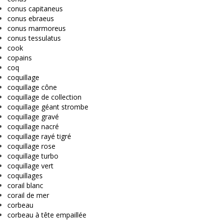
conus capitaneus
conus ebraeus
conus marmoreus
conus tessulatus
cook
copains
coq
coquillage
coquillage cône
coquillage de collection
coquillage géant strombe
coquillage gravé
coquillage nacré
coquillage rayé tigré
coquillage rose
coquillage turbo
coquillage vert
coquillages
corail blanc
corail de mer
corbeau
corbeau à tête empaillée