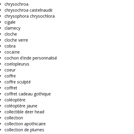
chrysochroa
chrysochroa castelnaudii
chrysophora chrysochlora
cigale
clamecy
cloche
cloche verre
cobra
cocaïne
cochon d'inde personnalisé
coelopleurus
coeur
coffre
coffre sculpté
coffret
coffret cadeau gothique
coléoptère
coléoptère jaune
collectible deer head
collection
collection apothicaire
collection de plumes