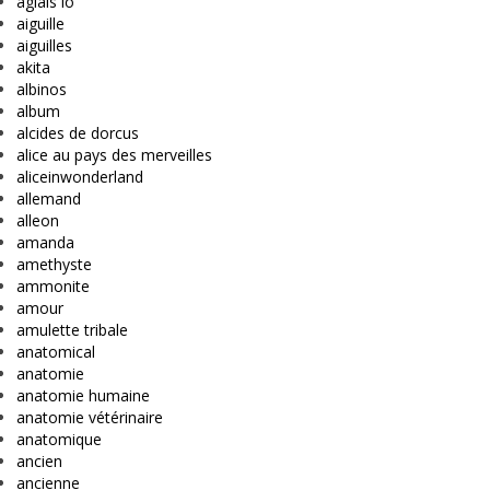
aglais io
aiguille
aiguilles
akita
albinos
album
alcides de dorcus
alice au pays des merveilles
aliceinwonderland
allemand
alleon
amanda
amethyste
ammonite
amour
amulette tribale
anatomical
anatomie
anatomie humaine
anatomie vétérinaire
anatomique
ancien
ancienne