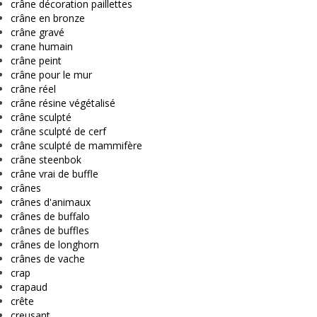
crâne décoration paillettes
crâne en bronze
crâne gravé
crane humain
crâne peint
crâne pour le mur
crâne réel
crâne résine végétalisé
crâne sculpté
crâne sculpté de cerf
crâne sculpté de mammifère
crâne steenbok
crâne vrai de buffle
crânes
crânes d'animaux
crânes de buffalo
crânes de buffles
crânes de longhorn
crânes de vache
crap
crapaud
crête
creusant