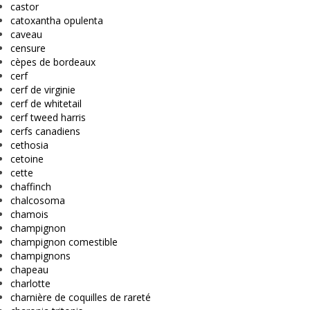
castor
catoxantha opulenta
caveau
censure
cèpes de bordeaux
cerf
cerf de virginie
cerf de whitetail
cerf tweed harris
cerfs canadiens
cethosia
cetoine
cette
chaffinch
chalcosoma
chamois
champignon
champignon comestible
champignons
chapeau
charlotte
charnière de coquilles de rareté