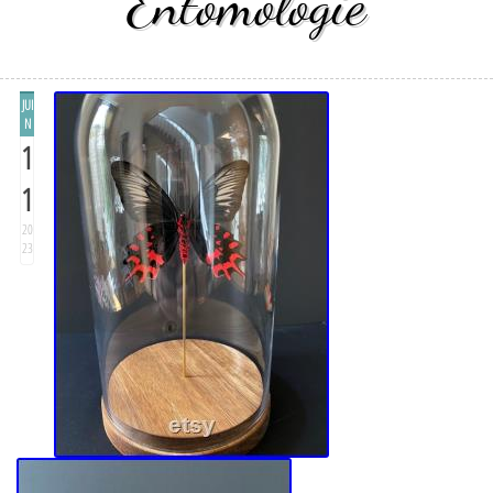
Entomologie
JUI
N
1
1
20
23