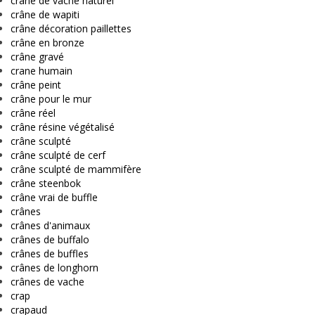
crâne de vache naturel
crâne de wapiti
crâne décoration paillettes
crâne en bronze
crâne gravé
crane humain
crâne peint
crâne pour le mur
crâne réel
crâne résine végétalisé
crâne sculpté
crâne sculpté de cerf
crâne sculpté de mammifère
crâne steenbok
crâne vrai de buffle
crânes
crânes d'animaux
crânes de buffalo
crânes de buffles
crânes de longhorn
crânes de vache
crap
crapaud