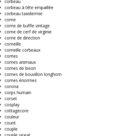
corbeau
corbeau à tête empaillée
corbeau taxidermie
corne
corne de buffle vintage
corne de cerf de virginie
corne de direction
corneille
corneille corbeaux
cornes
cornes animaux
cornes de bison
cornes de bouvillon longhorn
cornes énormes
corona
corps humain
corset
cosplay
cottagecore
couleur
count
couple
couple sexué