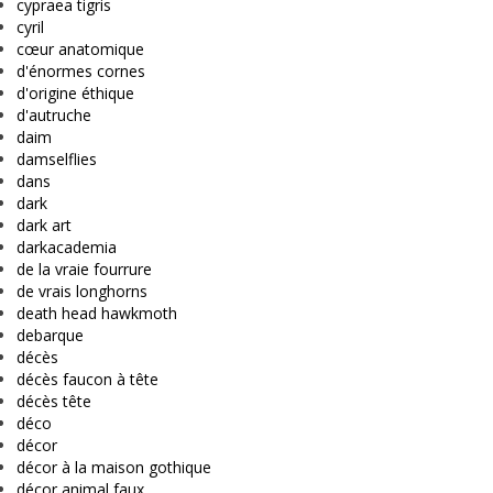
cypraea tigris
cyril
cœur anatomique
d'énormes cornes
d'origine éthique
d'autruche
daim
damselflies
dans
dark
dark art
darkacademia
de la vraie fourrure
de vrais longhorns
death head hawkmoth
debarque
décès
décès faucon à tête
décès tête
déco
décor
décor à la maison gothique
décor animal faux