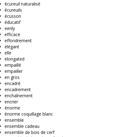
écureuil naturalisé
écureuils
écusson
éducatif
eerily
efficace
effondrement
élégant
elle
elongated
empaillé
empailler
en gros
encadré
encadrement
enchaînement
encrier
énorme
énorme coquillage blanc
ensemble
ensemble cadeau
ensemble de bois de cerf