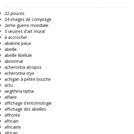
22 pouces
24 images de comptage
2eme guerre mondiale
3 œuvres d'art mural
à accrocher
abalone paua
abeille
abeille libellule
abnormal
acherontia atropos
acherontia styx
achigan à petite bouche
actu
aegithina tiphia
affaire
affichage d'entomologie
affichage des abeilles
affronte
africain
africaine
african