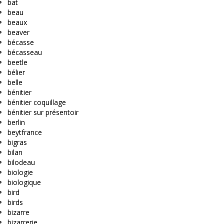
bat
beau
beaux
beaver
bécasse
bécasseau
beetle
bélier
belle
bénitier
bénitier coquillage
bénitier sur présentoir
berlin
beytfrance
bigras
bilan
bilodeau
biologie
biologique
bird
birds
bizarre
bizarrerie