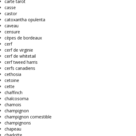
carte tarot
casse
castor
catoxantha opulenta
caveau
censure
cèpes de bordeaux
cerf
cerf de virginie
cerf de whitetail
cerf tweed harris
cerfs canadiens
cethosia
cetoine
cette
chaffinch
chalcosoma
chamois
champignon
champignon comestible
champignons
chapeau
charlotte