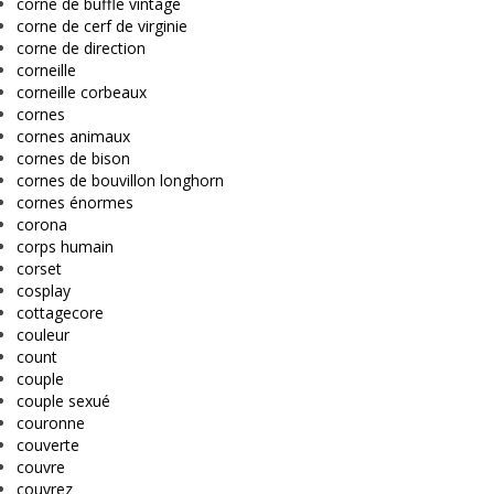
corne de buffle vintage
corne de cerf de virginie
corne de direction
corneille
corneille corbeaux
cornes
cornes animaux
cornes de bison
cornes de bouvillon longhorn
cornes énormes
corona
corps humain
corset
cosplay
cottagecore
couleur
count
couple
couple sexué
couronne
couverte
couvre
couvrez