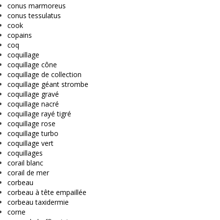
conus marmoreus
conus tessulatus
cook
copains
coq
coquillage
coquillage cône
coquillage de collection
coquillage géant strombe
coquillage gravé
coquillage nacré
coquillage rayé tigré
coquillage rose
coquillage turbo
coquillage vert
coquillages
corail blanc
corail de mer
corbeau
corbeau à tête empaillée
corbeau taxidermie
corne