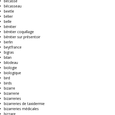
bécasse
bécasseau
beetle
bélier
belle
bénitier
bénitier coquillage
bénitier sur présentoir
berlin
beytfrance
bigras
bilan
bilodeau
biologie
biologique
bird
birds
bizarre
bizarrerie
bizarreries
bizarreries de taxidermie
bizarreries médicales
bizzare