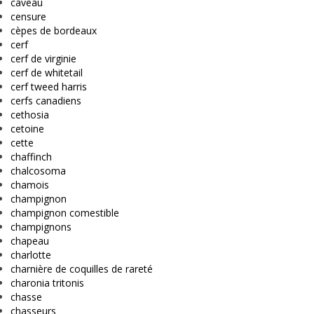
caveau
censure
cèpes de bordeaux
cerf
cerf de virginie
cerf de whitetail
cerf tweed harris
cerfs canadiens
cethosia
cetoine
cette
chaffinch
chalcosoma
chamois
champignon
champignon comestible
champignons
chapeau
charlotte
charnière de coquilles de rareté
charonia tritonis
chasse
chasseurs