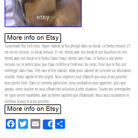
Surprenant ftus loch ness. Hyper réaliste la ftus plongé dans un bocal. Le foetus mesure 27
cm est en silicone. Le bocal mesure 31 cm. Vendu avec son bocal et son bouchon en cire.
Vendu avec son bocal et le foetus (sans l’eau). Vendu sans l’eau. Le foetus a une petite
incision sur le ventre pour que l’eau s’infiltre a l’intérieur du corps. Pour que le ftus soit
immerger dans l’eau. Très rare et très réaliste. Idéal pour cabinet de curiosité ou décoration
insolite. Envoi rapide et très soigné. Nous espérons tout d’abord que vous et vos proches
vous portez bien. Dans ce contexte particulier, nous souhaitons vous apporter, plus que
jamais, notre soutien en vous offrant des solutions à cette situation. Toutes vos commandes
en ligne seront expédiées, avec la même rapidité que d’habitude. Nous vous souhaitons le
meilleur à vous et à vos proches.
Fa
Tw
Em
Pa
Share
ce
itt
ail
rta