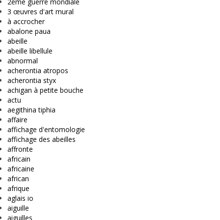
2eme guerre mondiale
3 œuvres d'art mural
à accrocher
abalone paua
abeille
abeille libellule
abnormal
acherontia atropos
acherontia styx
achigan à petite bouche
actu
aegithina tiphia
affaire
affichage d'entomologie
affichage des abeilles
affronte
africain
africaine
african
afrique
aglais io
aiguille
aiguilles