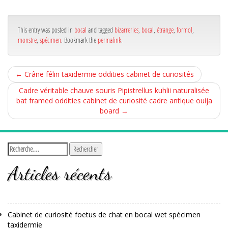
bo
er
ge
ok
r
This entry was posted in
bocal
and tagged
bizarreries
,
bocal
,
étrange
,
formol
,
monstre
,
spécimen
. Bookmark the
permalink
.
←
Crâne félin taxidermie oddities cabinet de curiosités
Cadre véritable chauve souris Pipistrellus kuhlii naturalisée
bat framed oddities cabinet de curiosité cadre antique ouija
board
→
Articles récents
Cabinet de curiosité foetus de chat en bocal wet spécimen
taxidermie