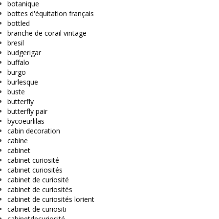
botanique
bottes d'équitation français
bottled
branche de corail vintage
bresil
budgerigar
buffalo
burgo
burlesque
buste
butterfly
butterfly pair
bycoeurlilas
cabin decoration
cabine
cabinet
cabinet curiosité
cabinet curiosités
cabinet de curiosité
cabinet de curiosités
cabinet de curiosités lorient
cabinet de curiositi
cabinetdecuriosité