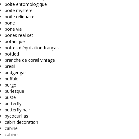
boîte entomologique
boîte mystère
boîte reliquaire
bone
bone vial
bones real set
botanique
bottes d'équitation français
bottled
branche de corail vintage
bresil
budgerigar
buffalo
burgo
burlesque
buste
butterfly
butterfly pair
bycoeurlilas
cabin decoration
cabine
cabinet