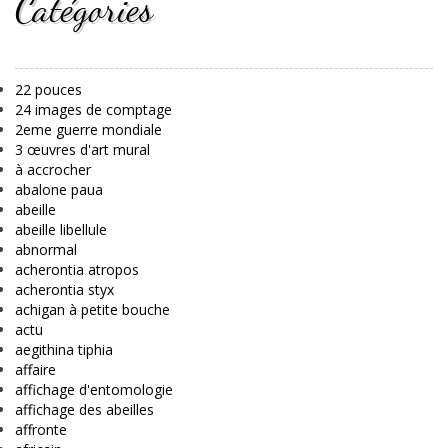
Catégories
22 pouces
24 images de comptage
2eme guerre mondiale
3 œuvres d'art mural
à accrocher
abalone paua
abeille
abeille libellule
abnormal
acherontia atropos
acherontia styx
achigan à petite bouche
actu
aegithina tiphia
affaire
affichage d'entomologie
affichage des abeilles
affronte