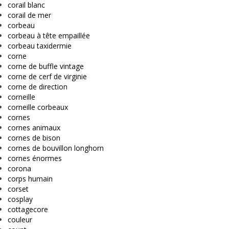
corail blanc
corail de mer
corbeau
corbeau à tête empaillée
corbeau taxidermie
corne
corne de buffle vintage
corne de cerf de virginie
corne de direction
corneille
corneille corbeaux
cornes
cornes animaux
cornes de bison
cornes de bouvillon longhorn
cornes énormes
corona
corps humain
corset
cosplay
cottagecore
couleur