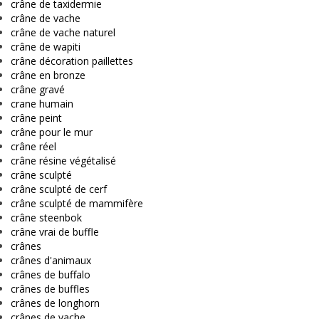
crâne de taxidermie
crâne de vache
crâne de vache naturel
crâne de wapiti
crâne décoration paillettes
crâne en bronze
crâne gravé
crane humain
crâne peint
crâne pour le mur
crâne réel
crâne résine végétalisé
crâne sculpté
crâne sculpté de cerf
crâne sculpté de mammifère
crâne steenbok
crâne vrai de buffle
crânes
crânes d'animaux
crânes de buffalo
crânes de buffles
crânes de longhorn
crânes de vache