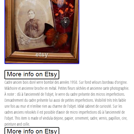
Cadre ancien bois doré verre bombé des années 1950. Sur fond velours bordeau d’origine.
Mâchoire et ancienne broche en métal. Petites fleurs séchées et ancienne carte photographie.
À noter : dû à l’ancienneté de l’objet, le verre du cadre présente des micros imperfections.
L’encadrement du cadre présente lui aussi de petites imperfections. Visibilité très très faible
une fois au mur et n’enlève rien au charme de l’objet. Idéal cabinet de curiosité. Sur les
cadres anciens relookés il est possible d’avoir de micro imperfections dû à l’ancienneté de
l’objet. This item is made of vindula dejone, papier, ornement, cadre, vernis, papillon, cire,
peinture and colle.