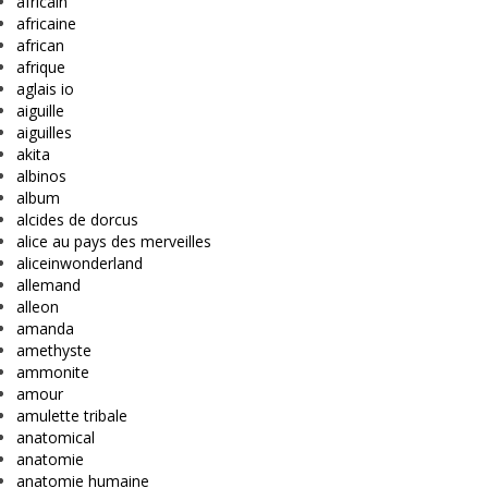
africain
africaine
african
afrique
aglais io
aiguille
aiguilles
akita
albinos
album
alcides de dorcus
alice au pays des merveilles
aliceinwonderland
allemand
alleon
amanda
amethyste
ammonite
amour
amulette tribale
anatomical
anatomie
anatomie humaine