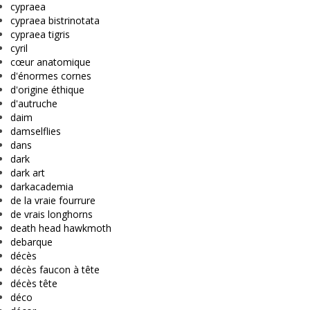
cypraea
cypraea bistrinotata
cypraea tigris
cyril
cœur anatomique
d'énormes cornes
d'origine éthique
d'autruche
daim
damselflies
dans
dark
dark art
darkacademia
de la vraie fourrure
de vrais longhorns
death head hawkmoth
debarque
décès
décès faucon à tête
décès tête
déco