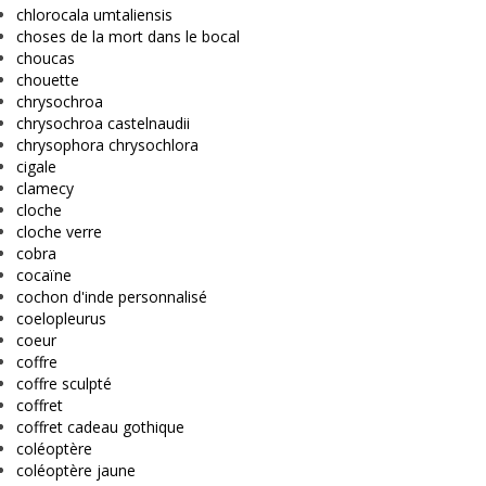
chlorocala umtaliensis
choses de la mort dans le bocal
choucas
chouette
chrysochroa
chrysochroa castelnaudii
chrysophora chrysochlora
cigale
clamecy
cloche
cloche verre
cobra
cocaïne
cochon d'inde personnalisé
coelopleurus
coeur
coffre
coffre sculpté
coffret
coffret cadeau gothique
coléoptère
coléoptère jaune