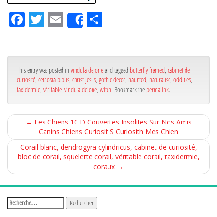
Fa
Tw
Em
Pa
Share
ce
itt
ail
rta
bo
er
ge
ok
r
This entry was posted in
vindula dejone
and tagged
butterfly framed
,
cabinet de
curiosité
,
cethosia biblis
,
christ jesus
,
gothic decor
,
haunted
,
naturalisé
,
oddities
,
taxidermie
,
véritable
,
vindula dejone
,
witch
. Bookmark the
permalink
.
←
Les Chiens 10 D Couvertes Insolites Sur Nos Amis
Canins Chiens Curiosit S Curiosith Mes Chien
Corail blanc, dendrogyra cylindricus, cabinet de curiosité,
bloc de corail, squelette corail, véritable corail, taxidermie,
coraux
→