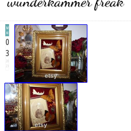
wunderkammer freak
M
AI
0
3
20
23