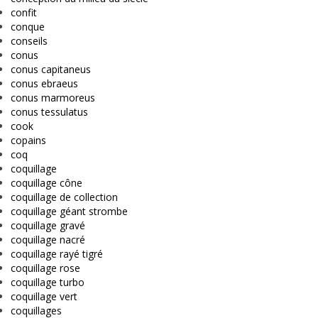
confit
conque
conseils
conus
conus capitaneus
conus ebraeus
conus marmoreus
conus tessulatus
cook
copains
coq
coquillage
coquillage cône
coquillage de collection
coquillage géant strombe
coquillage gravé
coquillage nacré
coquillage rayé tigré
coquillage rose
coquillage turbo
coquillage vert
coquillages