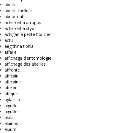
abeille
abeille libellule
abnormal
acherontia atropos
acherontia styx
achigan à petite bouche
actu
aegithina tiphia
affaire
affichage d'entomologie
affichage des abeilles
affronte
africain
africaine
african
afrique
aglais io
aiguille
aiguilles
akita
albinos
album