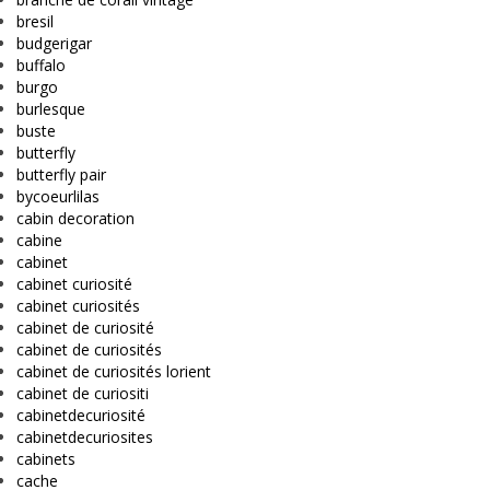
bresil
budgerigar
buffalo
burgo
burlesque
buste
butterfly
butterfly pair
bycoeurlilas
cabin decoration
cabine
cabinet
cabinet curiosité
cabinet curiosités
cabinet de curiosité
cabinet de curiosités
cabinet de curiosités lorient
cabinet de curiositi
cabinetdecuriosité
cabinetdecuriosites
cabinets
cache