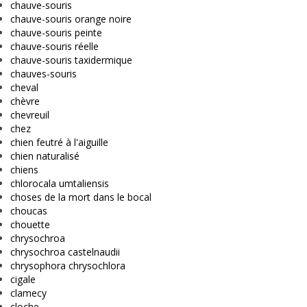
chauve-souris
chauve-souris orange noire
chauve-souris peinte
chauve-souris réelle
chauve-souris taxidermique
chauves-souris
cheval
chèvre
chevreuil
chez
chien feutré à l'aiguille
chien naturalisé
chiens
chlorocala umtaliensis
choses de la mort dans le bocal
choucas
chouette
chrysochroa
chrysochroa castelnaudii
chrysophora chrysochlora
cigale
clamecy
cloche