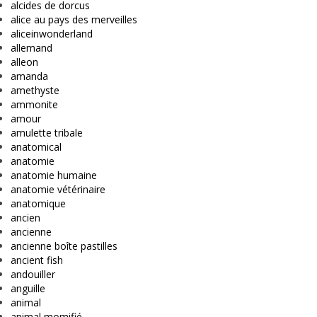
alcides de dorcus
alice au pays des merveilles
aliceinwonderland
allemand
alleon
amanda
amethyste
ammonite
amour
amulette tribale
anatomical
anatomie
anatomie humaine
anatomie vétérinaire
anatomique
ancien
ancienne
ancienne boîte pastilles
ancient fish
andouiller
anguille
animal
animal momifié