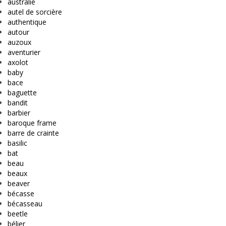
australie
autel de sorcière
authentique
autour
auzoux
aventurier
axolot
baby
bace
baguette
bandit
barbier
baroque frame
barre de crainte
basilic
bat
beau
beaux
beaver
bécasse
bécasseau
beetle
bélier