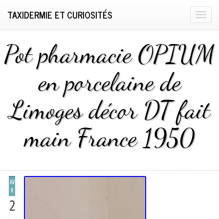
TAXIDERMIE ET CURIOSITÉS
T
o
g
Pot pharmacie OPIUM
g
l
en porcelaine de
e
n
Limoges décor DT fait
a
v
i
main France 1950
g
a
t
i
AV
o
R
n
2