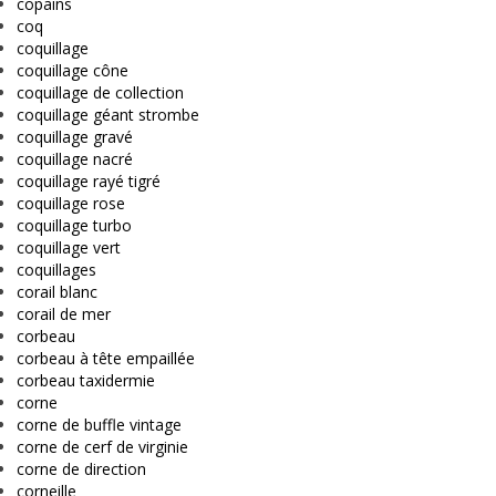
copains
coq
coquillage
coquillage cône
coquillage de collection
coquillage géant strombe
coquillage gravé
coquillage nacré
coquillage rayé tigré
coquillage rose
coquillage turbo
coquillage vert
coquillages
corail blanc
corail de mer
corbeau
corbeau à tête empaillée
corbeau taxidermie
corne
corne de buffle vintage
corne de cerf de virginie
corne de direction
corneille