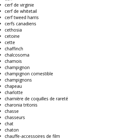
cerf de virginie
cerf de whitetail
cerf tweed harris
cerfs canadiens
cethosia
cetoine
cette
chaffinch
chalcosoma
chamois
champignon
champignon comestible
champignons
chapeau
charlotte
charnière de coquilles de rareté
charonia tritonis
chasse
chasseurs
chat
chaton
chauffe-accessoires de film