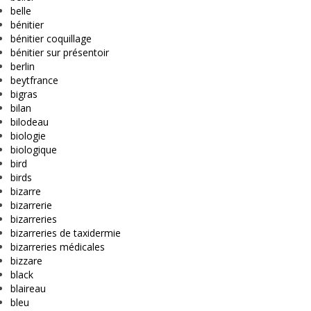
belle
bénitier
bénitier coquillage
bénitier sur présentoir
berlin
beytfrance
bigras
bilan
bilodeau
biologie
biologique
bird
birds
bizarre
bizarrerie
bizarreries
bizarreries de taxidermie
bizarreries médicales
bizzare
black
blaireau
bleu