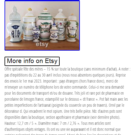
Offre spéciale fête des mères – 15 % sur toute la boutique (sans minimum d’achat). A noter :
pas d’expéditions du 22 au 30 avril inclus (nous nous absentons quelques jours). Reprise
des envois le 1er mai 2023. Important : pays étrangers (hors france donc), merci de
m’envoyer un numéro de téléphone lors de votre commande. Celui-ci me sera demandé
pour les documents de transport et/ou de douane. Très joli et rare pot de pharmacie en
porcelaine de limoges france, estampillé sur le dessous « dt france ». Pot fait main avec les
petites imperfections de l’artisanat (poignée du couvercle un peu de travers). Orné par le
décorateur d. Qui encadrent le mot opium. Une très belle pièce. Nb: d’autres pots sont
disponibles dans la boutique, section apothicaire et pharmacie (voir dernière photo).
Hauteur: 12,7 cm / 5 ». Diamètre maxi: 7 cm / 2,76 ». Tous mes articles sont
d’authentiques objets vintages. Ils ont eu une vie auparavant et il est donc normal que