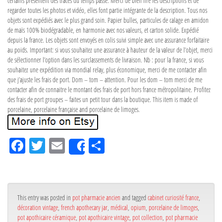
certains présentent des traces du temps passé. Merci de bien lire les descriptions et de
regarder toutes les photos et vidéo, elles font partie intégrante de la description. Tous nos
objets sont expédiés avec le plus grand soin. Papier bulles, particules de calage en amidon
de maïs 100% biodégradable, en harmonie avec nos valeurs, et carton solide. Expédié
depuis la france. Les objets sont envoyés en colis suivi simple avec une assurance forfaitaire
au poids. Important: si vous souhaitez une assurance à hauteur de la valeur de l’objet, merci
de sélectionner l’option dans les surclassements de livraison. Nb : pour la france, si vous
souhaitez une expédition via mondial relay, plus économique, merci de me contacter afin
que j’ajuste les frais de port. Dom – tom – attention. Pour les dom – tom merci de me
contacter afin de connaitre le montant des frais de port hors france métropolitaine. Profitez
des frais de port groupes – faites un petit tour dans la boutique. This item is made of
porcelaine, porcelaine française and porcelaine de limoges.
Fa
Tw
Em
Pa
Share
ce
itt
ail
rta
bo
er
ge
ok
r
This entry was posted in
pot pharmacie ancien
and tagged
cabinet curiosité france
,
décoration vintage
,
french apothecary jar
,
médical
,
opium
,
porcelaine de limoges
,
pot apothicaire céramique
,
pot apothicaire vintage
,
pot collection
,
pot pharmacie