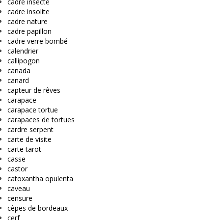
cadre insecte
cadre insolite
cadre nature
cadre papillon
cadre verre bombé
calendrier
callipogon
canada
canard
capteur de rêves
carapace
carapace tortue
carapaces de tortues
cardre serpent
carte de visite
carte tarot
casse
castor
catoxantha opulenta
caveau
censure
cèpes de bordeaux
cerf