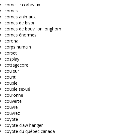
corneille corbeaux
cornes
cornes animaux
cornes de bison
cornes de bouvillon longhorn
cornes énormes
corona
corps humain
corset
cosplay
cottagecore
couleur
count
couple
couple sexué
couronne
couverte
couvre
couvrez
coyote
coyote claw hanger
coyote du québec canada