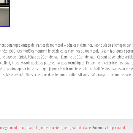
ent botanique vintage de. Parties de tournesol – pétales et étamines. Fabriqués en allemagne par l
nnées 1960. Ces modèles montrent le pétale et les étamines du tournesol, ils sont fabriqués à parti
une base de trépied. Pétale de 28cm de haut. Étamine de 38cm de haut. Ce sont de véritables articles 
excellent, il peut y avoir quelques puces et marques cosmétiques. Évidemment, cet article n’est pas nouv
é de photographier toute usure que je pouvais voir une telle peinture écaillée, des fissures ou des éclat
sont suivis et assurés. Nous expédions dans le monde entier, s’il vous plaît envoyez-nous un message p
a
e
a
e
enseignement
,
fleur
,
maquette
,
milieu du siècle
,
rétro
,
salle de classe
. Bookmark the
permalink
.