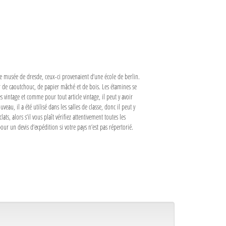
e musée de dresde, ceux-ci provenaient d’une école de berlin.
r de caoutchouc, de papier mâché et de bois. Les étamines se
vintage et comme pour tout article vintage, il peut y avoir
eau, il a été utilisé dans les salles de classe, donc il peut y
s, alors s’il vous plaît vérifiez attentivement toutes les
our un devis d’expédition si votre pays n’est pas répertorié.