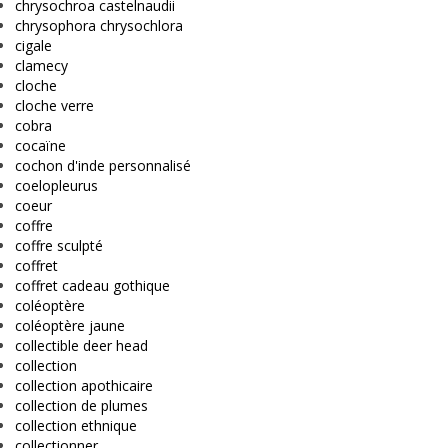
chrysochroa castelnaudii
chrysophora chrysochlora
cigale
clamecy
cloche
cloche verre
cobra
cocaïne
cochon d'inde personnalisé
coelopleurus
coeur
coffre
coffre sculpté
coffret
coffret cadeau gothique
coléoptère
coléoptère jaune
collectible deer head
collection
collection apothicaire
collection de plumes
collection ethnique
collectionner