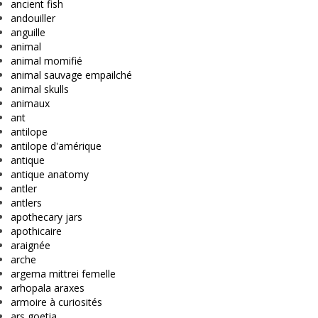
ancient fish
andouiller
anguille
animal
animal momifié
animal sauvage empailché
animal skulls
animaux
ant
antilope
antilope d'amérique
antique
antique anatomy
antler
antlers
apothecary jars
apothicaire
araignée
arche
argema mittrei femelle
arhopala araxes
armoire à curiosités
ars goetia