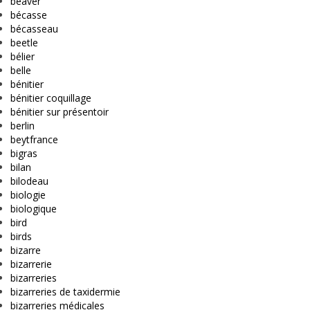
beaver
bécasse
bécasseau
beetle
bélier
belle
bénitier
bénitier coquillage
bénitier sur présentoir
berlin
beytfrance
bigras
bilan
bilodeau
biologie
biologique
bird
birds
bizarre
bizarrerie
bizarreries
bizarreries de taxidermie
bizarreries médicales