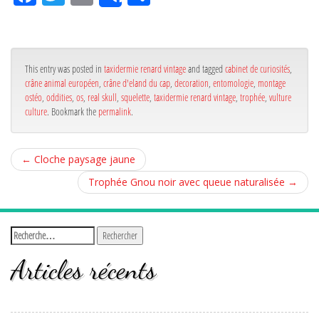
ce
itt
ail
rta
bo
er
ge
ok
r
This entry was posted in
taxidermie renard vintage
and tagged
cabinet de curiosités
,
crâne animal européen
,
crâne d'eland du cap
,
decoration
,
entomologie
,
montage
ostéo
,
oddities
,
os
,
real skull
,
squelette
,
taxidermie renard vintage
,
trophée
,
vulture
culture
. Bookmark the
permalink
.
←
Cloche paysage jaune
Trophée Gnou noir avec queue naturalisée
→
Articles récents