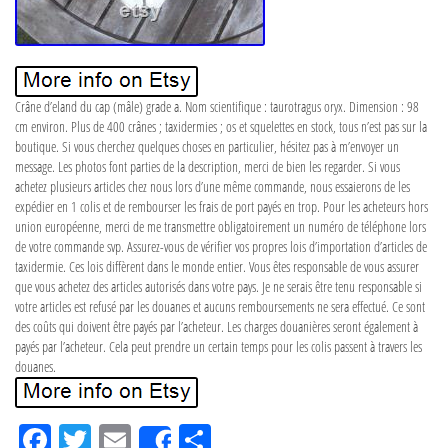
Crâne d’eland du cap (mâle) grade a. Nom scientifique : taurotragus oryx. Dimension : 98
cm environ. Plus de 400 crânes ; taxidermies ; os et squelettes en stock, tous n’est pas sur la
boutique. Si vous cherchez quelques choses en particulier, hésitez pas à m’envoyer un
message. Les photos font parties de la description, merci de bien les regarder. Si vous
achetez plusieurs articles chez nous lors d’une même commande, nous essaierons de les
expédier en 1 colis et de rembourser les frais de port payés en trop. Pour les acheteurs hors
union européenne, merci de me transmettre obligatoirement un numéro de téléphone lors
de votre commande svp. Assurez-vous de vérifier vos propres lois d’importation d’articles de
taxidermie. Ces lois diffèrent dans le monde entier. Vous êtes responsable de vous assurer
que vous achetez des articles autorisés dans votre pays. Je ne serais être tenu responsable si
votre articles est refusé par les douanes et aucuns remboursements ne sera effectué. Ce sont
des coûts qui doivent être payés par l’acheteur. Les charges douanières seront également à
payés par l’acheteur. Cela peut prendre un certain temps pour les colis passent à travers les
douanes.
Fa
Tw
Em
Pa
Share