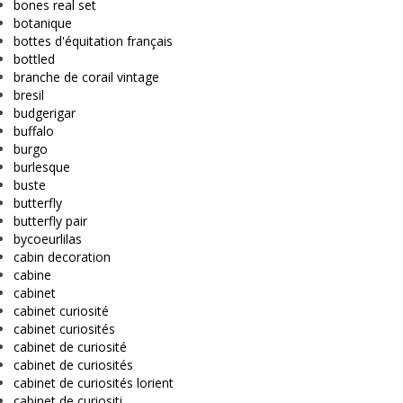
bones real set
botanique
bottes d'équitation français
bottled
branche de corail vintage
bresil
budgerigar
buffalo
burgo
burlesque
buste
butterfly
butterfly pair
bycoeurlilas
cabin decoration
cabine
cabinet
cabinet curiosité
cabinet curiosités
cabinet de curiosité
cabinet de curiosités
cabinet de curiosités lorient
cabinet de curiositi