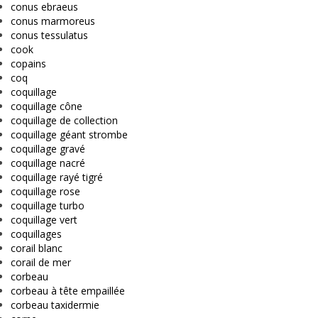
conus ebraeus
conus marmoreus
conus tessulatus
cook
copains
coq
coquillage
coquillage cône
coquillage de collection
coquillage géant strombe
coquillage gravé
coquillage nacré
coquillage rayé tigré
coquillage rose
coquillage turbo
coquillage vert
coquillages
corail blanc
corail de mer
corbeau
corbeau à tête empaillée
corbeau taxidermie