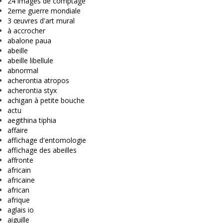
24 images de comptage
2eme guerre mondiale
3 œuvres d'art mural
à accrocher
abalone paua
abeille
abeille libellule
abnormal
acherontia atropos
acherontia styx
achigan à petite bouche
actu
aegithina tiphia
affaire
affichage d'entomologie
affichage des abeilles
affronte
africain
africaine
african
afrique
aglais io
aiguille