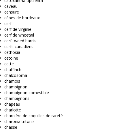
catoxantha opulenta
caveau
censure
cèpes de bordeaux
cerf
cerf de virginie
cerf de whitetail
cerf tweed harris
cerfs canadiens
cethosia
cetoine
cette
chaffinch
chalcosoma
chamois
champignon
champignon comestible
champignons
chapeau
charlotte
charnière de coquilles de rareté
charonia tritonis
chasse