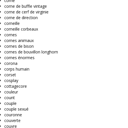
corne
corne de buffle vintage
corne de cerf de virginie
corne de direction
corneille
corneille corbeaux
cornes
cornes animaux
cornes de bison
cornes de bouvillon longhorn
cornes énormes
corona
corps humain
corset
cosplay
cottagecore
couleur
count
couple
couple sexué
couronne
couverte
couvre