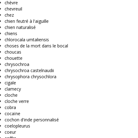
chèvre
chevreuil
chez
chien feutré à l'aiguille
chien naturalisé
chiens
chlorocala umtaliensis
choses de la mort dans le bocal
choucas
chouette
chrysochroa
chrysochroa castelnaudii
chrysophora chrysochlora
cigale
clamecy
cloche
cloche verre
cobra
cocaïne
cochon d'inde personnalisé
coelopleurus
coeur