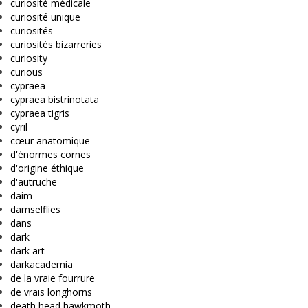
curiosité médicale
curiosité unique
curiosités
curiosités bizarreries
curiosity
curious
cypraea
cypraea bistrinotata
cypraea tigris
cyril
cœur anatomique
d'énormes cornes
d'origine éthique
d'autruche
daim
damselflies
dans
dark
dark art
darkacademia
de la vraie fourrure
de vrais longhorns
death head hawkmoth