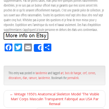
supplémentaires. Pas de points cassés, mais peut-être quelques pointes naturellement
ébréchées. Je ne suis pas un buteur officiel mais je garantis que mes scores seront très
proches de ce qu’ils seraient officiellement marqués. C’est une grande pièce de collection. Je
suis ouvert aux offres raisonnables. Toutes les questions neuf sept zéro deux zéro neuf sept
quatre cinq huit. N’hésitez pas à poser des questions et je ferai de mon mieux pour y
répondre. Expédition vers l’amérique du nord et hawaï seulement. Des frais d’expédition
supplémentaires s’appliquent à toute personne en dehors des états-unis continentaux.
Fa
Tw
Em
Pa
Share
ce
itt
ail
rta
bo
er
ge
ok
r
This entry was posted in
taxidermie
and tagged
art
,
bois de hangar
,
cerf
,
cornes
,
décorations
,
élan
,
ramure
,
taxidermie
. Bookmark the
permalink
.
←
Vintage 1950’s Anatomical Skeleton Model ‘The Visible
Man’ Corps Masculin Transparent Fabriqué aux USA Par
Renwal