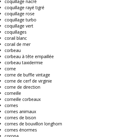
coquillage nacré
coquillage rayé tigré
coquillage rose
coquillage turbo
coquillage vert
coquillages
corail blanc
corail de mer
corbeau
corbeau à tête empaillée
corbeau taxidermie
corne
corne de buffle vintage
corne de cerf de virginie
corne de direction
corneille
corneille corbeaux
cornes
cornes animaux
cornes de bison
cornes de bouvillon longhorn
cornes énormes
corona