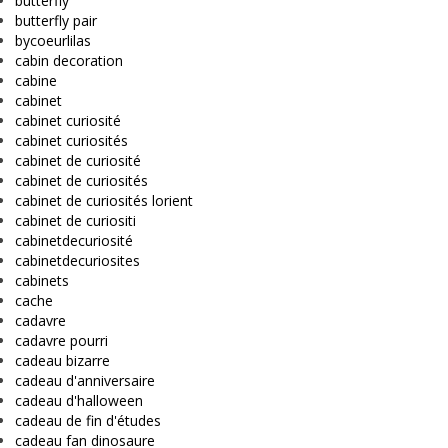
butterfly
butterfly pair
bycoeurlilas
cabin decoration
cabine
cabinet
cabinet curiosité
cabinet curiosités
cabinet de curiosité
cabinet de curiosités
cabinet de curiosités lorient
cabinet de curiositi
cabinetdecuriosité
cabinetdecuriosites
cabinets
cache
cadavre
cadavre pourri
cadeau bizarre
cadeau d'anniversaire
cadeau d'halloween
cadeau de fin d'études
cadeau fan dinosaure