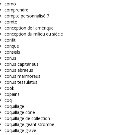
como
comprendre
compte personnalisé 7
comte
conception de l'amérique
conception du milieu du siècle
confit
conque
conseils
conus
conus capitaneus
conus ebraeus
conus marmoreus
conus tessulatus
cook
copains
coq
coquillage
coquillage cône
coquillage de collection
coquillage géant strombe
coquillage gravé