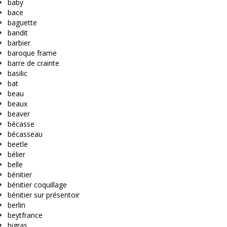
baby
bace
baguette
bandit
barbier
baroque frame
barre de crainte
basilic
bat
beau
beaux
beaver
bécasse
bécasseau
beetle
bélier
belle
bénitier
bénitier coquillage
bénitier sur présentoir
berlin
beytfrance
bigras