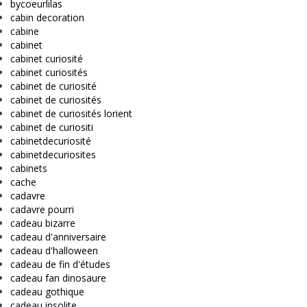
bycoeurlilas
cabin decoration
cabine
cabinet
cabinet curiosité
cabinet curiosités
cabinet de curiosité
cabinet de curiosités
cabinet de curiosités lorient
cabinet de curiositi
cabinetdecuriosité
cabinetdecuriosites
cabinets
cache
cadavre
cadavre pourri
cadeau bizarre
cadeau d'anniversaire
cadeau d'halloween
cadeau de fin d'études
cadeau fan dinosaure
cadeau gothique
cadeau insolite