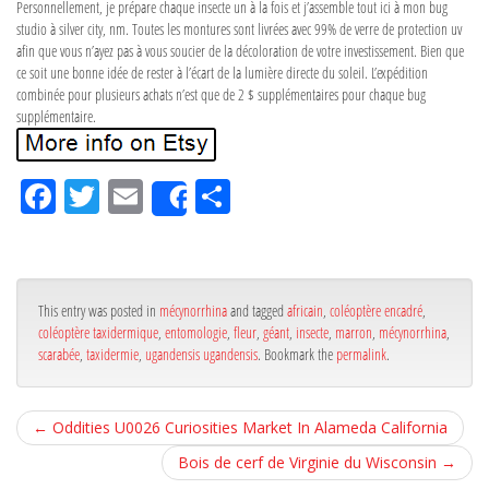
Personnellement, je prépare chaque insecte un à la fois et j’assemble tout ici à mon bug
studio à silver city, nm. Toutes les montures sont livrées avec 99% de verre de protection uv
afin que vous n’ayez pas à vous soucier de la décoloration de votre investissement. Bien que
ce soit une bonne idée de rester à l’écart de la lumière directe du soleil. L’expédition
combinée pour plusieurs achats n’est que de 2 $ supplémentaires pour chaque bug
supplémentaire.
Fa
Tw
Em
Pa
Share
ce
itt
ail
rta
bo
er
ge
ok
r
This entry was posted in
mécynorrhina
and tagged
africain
,
coléoptère encadré
,
coléoptère taxidermique
,
entomologie
,
fleur
,
géant
,
insecte
,
marron
,
mécynorrhina
,
scarabée
,
taxidermie
,
ugandensis ugandensis
. Bookmark the
permalink
.
←
Oddities U0026 Curiosities Market In Alameda California
Bois de cerf de Virginie du Wisconsin
→