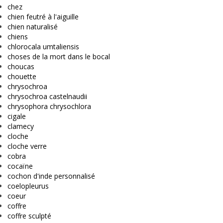
chez
chien feutré à l'aiguille
chien naturalisé
chiens
chlorocala umtaliensis
choses de la mort dans le bocal
choucas
chouette
chrysochroa
chrysochroa castelnaudii
chrysophora chrysochlora
cigale
clamecy
cloche
cloche verre
cobra
cocaïne
cochon d'inde personnalisé
coelopleurus
coeur
coffre
coffre sculpté