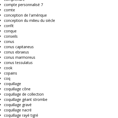
compte personnalisé 7
comte
conception de l'amérique
conception du milieu du siècle
confit
conque
conseils
conus
conus capitaneus
conus ebraeus
conus marmoreus
conus tessulatus
cook
copains
coq
coquillage
coquillage cône
coquillage de collection
coquillage géant strombe
coquillage gravé
coquillage nacré
coquillage rayé tigré