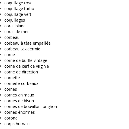
coquillage rose
coquillage turbo
coquillage vert
coquillages
corail blanc
corail de mer
corbeau
corbeau à tête empaillée
corbeau taxidermie
corne
corne de buffle vintage
corne de cerf de virginie
corne de direction
corneille
corneille corbeaux
cornes
cornes animaux
cornes de bison
cornes de bouvillon longhorn
cornes énormes
corona
corps humain