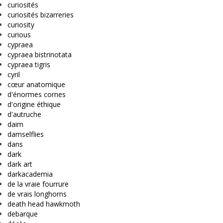
curiosités
curiosités bizarreries
curiosity
curious
cypraea
cypraea bistrinotata
cypraea tigris
cyril
cœur anatomique
d'énormes cornes
d'origine éthique
d'autruche
daim
damselflies
dans
dark
dark art
darkacademia
de la vraie fourrure
de vrais longhorns
death head hawkmoth
debarque