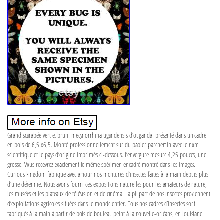
Grand scarabée vert et brun, mecynorrhina ugandensis d’ouganda, présenté dans un cadre
en bois de 6,5 x6,5. Monté professionnellement sur du papier parchemin avec le nom
scientifique et le pays d’origine imprimés ci-dessous. L’envergure mesure 4,25 pouces, une
grosse. Vous recevrez exactement le même spécimen encadré montré dans les images.
Curious kingdom fabrique avec amour nos montures d’insectes faites à la main depuis plus
d’une décennie. Nous avons fourni ces expositions naturelles pour les amateurs de nature,
les musées et les plateaux de télévision et de cinéma. La plupart de nos insectes proviennent
d’exploitations agricoles situées dans le monde entier. Tous nos cadres d’insectes sont
fabriqués à la main à partir de bois de bouleau peint à la nouvelle-orléans, en louisiane.