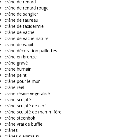
crâne de renard
crâne de renard rouge
crâne de sanglier
crâne de taureau
crâne de taxidermie
crâne de vache
crâne de vache naturel
crâne de wapiti
crâne décoration paillettes
crâne en bronze
crâne gravé
crane humain
crâne peint
crâne pour le mur
crâne réel
crâne résine végétalisé
crâne sculpté
crâne sculpté de cerf
crâne sculpté de mammifère
crâne steenbok
crâne vrai de buffle
crânes
crânes d'animaux