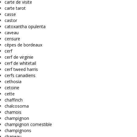
carte de visite
carte tarot
casse
castor
catoxantha opulenta
caveau
censure
cèpes de bordeaux
cerf
cerf de virginie
cerf de whitetail
cerf tweed harris
cerfs canadiens
cethosia
cetoine
cette
chaffinch
chalcosoma
chamois
champignon
champignon comestible
champignons
chapeau