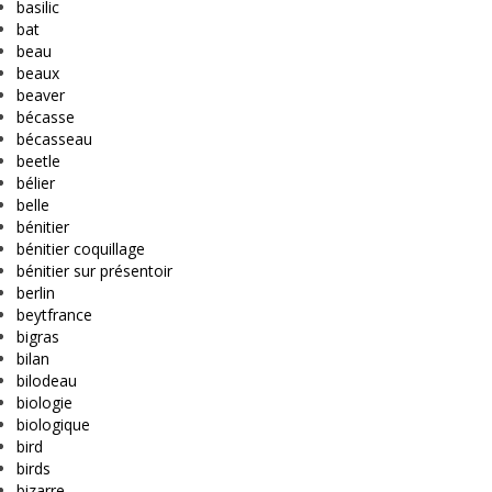
basilic
bat
beau
beaux
beaver
bécasse
bécasseau
beetle
bélier
belle
bénitier
bénitier coquillage
bénitier sur présentoir
berlin
beytfrance
bigras
bilan
bilodeau
biologie
biologique
bird
birds
bizarre