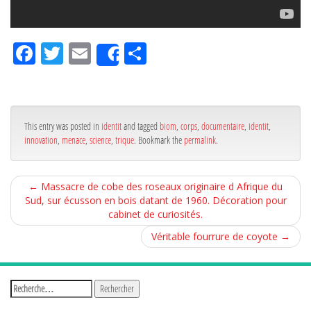
Fa
Tw
Em
Pa
Share
ce
itt
ail
rta
bo
er
ge
ok
r
This entry was posted in
identit
and tagged
biom
,
corps
,
documentaire
,
identit
,
innovation
,
menace
,
science
,
trique
. Bookmark the
permalink
.
←
Massacre de cobe des roseaux originaire d Afrique du
Sud, sur écusson en bois datant de 1960. Décoration pour
cabinet de curiosités.
Véritable fourrure de coyote
→