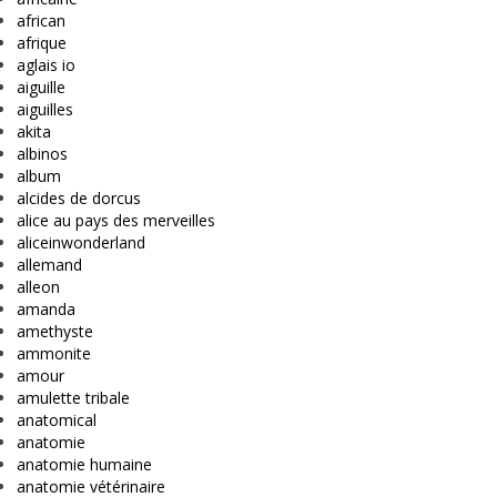
african
afrique
aglais io
aiguille
aiguilles
akita
albinos
album
alcides de dorcus
alice au pays des merveilles
aliceinwonderland
allemand
alleon
amanda
amethyste
ammonite
amour
amulette tribale
anatomical
anatomie
anatomie humaine
anatomie vétérinaire