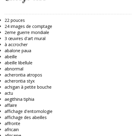
22 pouces
24 images de comptage
2eme guerre mondiale
3 œuvres d'art mural
à accrocher
abalone paua
abeille
abeille libellule
abnormal
acherontia atropos
acherontia styx
achigan à petite bouche
actu
aegithina tiphia
affaire
affichage d'entomologie
affichage des abeilles
affronte
africain
africaine