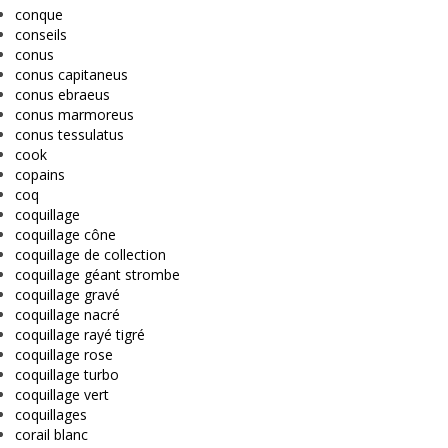
conque
conseils
conus
conus capitaneus
conus ebraeus
conus marmoreus
conus tessulatus
cook
copains
coq
coquillage
coquillage cône
coquillage de collection
coquillage géant strombe
coquillage gravé
coquillage nacré
coquillage rayé tigré
coquillage rose
coquillage turbo
coquillage vert
coquillages
corail blanc