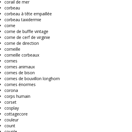
corail de mer
corbeau
corbeau à tête empaillée
corbeau taxidermie
corne
corne de buffle vintage
corne de cerf de virginie
corne de direction
corneille
corneille corbeaux
cornes
cornes animaux
cornes de bison
cornes de bouvillon longhorn
cornes énormes
corona
corps humain
corset
cosplay
cottagecore
couleur
count
couple