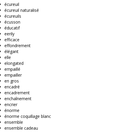
écureuil
écureuil naturalisé
écureuils
écusson
éducatif
eerily
efficace
effondrement
élégant
elle
elongated
empaillé
empailler
en gros
encadré
encadrement
enchaînement
encrier
énorme
énorme coquillage blanc
ensemble
ensemble cadeau