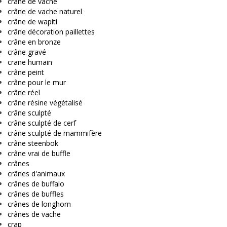
crâne de vache
crâne de vache naturel
crâne de wapiti
crâne décoration paillettes
crâne en bronze
crâne gravé
crane humain
crâne peint
crâne pour le mur
crâne réel
crâne résine végétalisé
crâne sculpté
crâne sculpté de cerf
crâne sculpté de mammifère
crâne steenbok
crâne vrai de buffle
crânes
crânes d'animaux
crânes de buffalo
crânes de buffles
crânes de longhorn
crânes de vache
crap