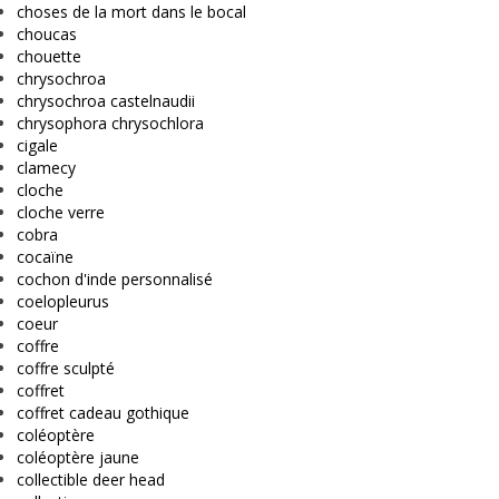
choses de la mort dans le bocal
choucas
chouette
chrysochroa
chrysochroa castelnaudii
chrysophora chrysochlora
cigale
clamecy
cloche
cloche verre
cobra
cocaïne
cochon d'inde personnalisé
coelopleurus
coeur
coffre
coffre sculpté
coffret
coffret cadeau gothique
coléoptère
coléoptère jaune
collectible deer head