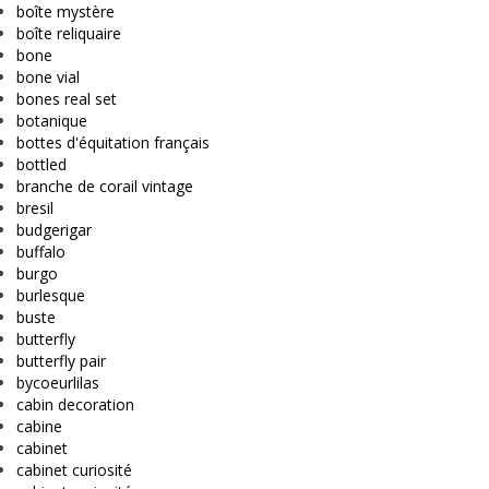
boîte mystère
boîte reliquaire
bone
bone vial
bones real set
botanique
bottes d'équitation français
bottled
branche de corail vintage
bresil
budgerigar
buffalo
burgo
burlesque
buste
butterfly
butterfly pair
bycoeurlilas
cabin decoration
cabine
cabinet
cabinet curiosité