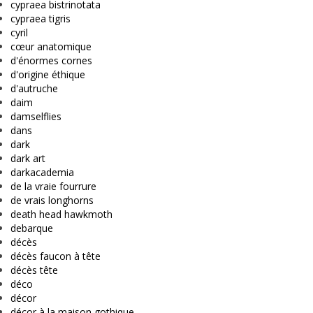
cypraea bistrinotata
cypraea tigris
cyril
cœur anatomique
d'énormes cornes
d'origine éthique
d'autruche
daim
damselflies
dans
dark
dark art
darkacademia
de la vraie fourrure
de vrais longhorns
death head hawkmoth
debarque
décès
décès faucon à tête
décès tête
déco
décor
décor à la maison gothique