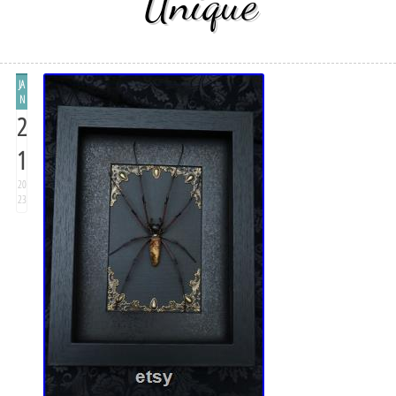
Unique
JA
N
2
1
20
23