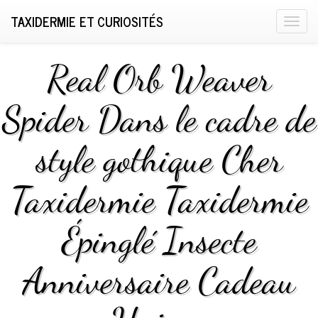
TAXIDERMIE ET CURIOSITÉS
T
o
g
Real Orb Weaver
g
l
Spider Dans le cadre de
e
n
style gothique Cher
a
v
i
Taxidermie Taxidermie
g
a
Épinglé Insecte
t
i
Anniversaire Cadeau
o
n