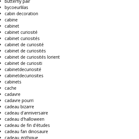
butterfly pair
bycoeurlilas
cabin decoration
cabine
cabinet
cabinet curiosité
cabinet curiosités
cabinet de curiosité
cabinet de curiosités
cabinet de curiosités lorient
cabinet de curiositi
cabinetdecuriosité
cabinetdecuriosites
cabinets
cache
cadavre
cadavre pourri
cadeau bizarre
cadeau d'anniversaire
cadeau d'halloween
cadeau de fin d'études
cadeau fan dinosaure
cadeau gothique