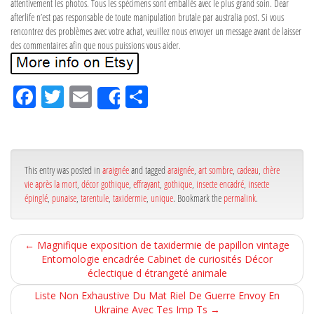
attentivement les photos. Tous les spécimens sont emballés avec le plus grand soin. Dear
afterlife n’est pas responsable de toute manipulation brutale par australia post. Si vous
rencontrez des problèmes avec votre achat, veuillez nous envoyer un message avant de laisser
des commentaires afin que nous puissions vous aider.
Fa
Tw
Em
Pa
Share
ce
itt
ail
rta
bo
er
ge
ok
r
This entry was posted in
araignée
and tagged
araignée
,
art sombre
,
cadeau
,
chère
vie après la mort
,
décor gothique
,
effrayant
,
gothique
,
insecte encadré
,
insecte
épinglé
,
punaise
,
tarentule
,
taxidermie
,
unique
. Bookmark the
permalink
.
←
Magnifique exposition de taxidermie de papillon vintage
Entomologie encadrée Cabinet de curiosités Décor
éclectique d étrangeté animale
Liste Non Exhaustive Du Mat Riel De Guerre Envoy En
Ukraine Avec Tes Imp Ts
→