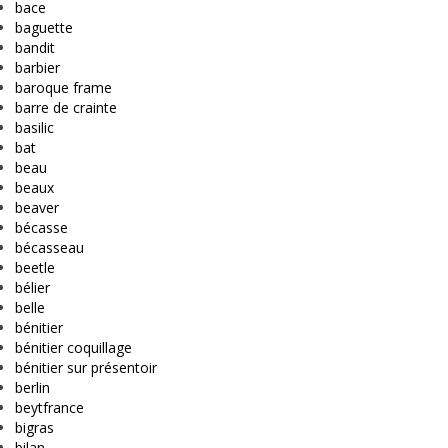
bace
baguette
bandit
barbier
baroque frame
barre de crainte
basilic
bat
beau
beaux
beaver
bécasse
bécasseau
beetle
bélier
belle
bénitier
bénitier coquillage
bénitier sur présentoir
berlin
beytfrance
bigras
bilan