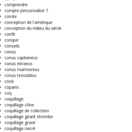
comprendre
compte personnalisé 7
comte
conception de l'amérique
conception du milieu du siècle
confit
conque
conseils
conus
conus capitaneus
conus ebraeus
conus marmoreus
conus tessulatus
cook
copains
coq
coquillage
coquillage cône
coquillage de collection
coquillage géant strombe
coquillage gravé
coquillage nacré