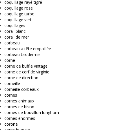
coquillage rayé tigré
coquillage rose
coquillage turbo
coquillage vert
coquillages
corail blanc
corail de mer
corbeau
corbeau à tête empaillée
corbeau taxidermie
corne
corne de buffle vintage
corne de cerf de virginie
corne de direction
corneille
corneille corbeaux
cornes
cornes animaux
cornes de bison
cornes de bouvillon longhorn
cornes énormes
corona
corps humain