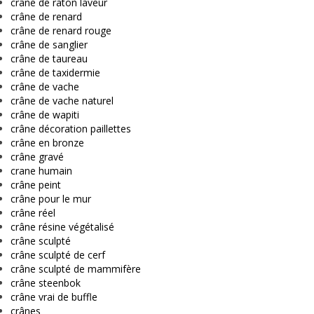
crâne de raton laveur
crâne de renard
crâne de renard rouge
crâne de sanglier
crâne de taureau
crâne de taxidermie
crâne de vache
crâne de vache naturel
crâne de wapiti
crâne décoration paillettes
crâne en bronze
crâne gravé
crane humain
crâne peint
crâne pour le mur
crâne réel
crâne résine végétalisé
crâne sculpté
crâne sculpté de cerf
crâne sculpté de mammifère
crâne steenbok
crâne vrai de buffle
crânes