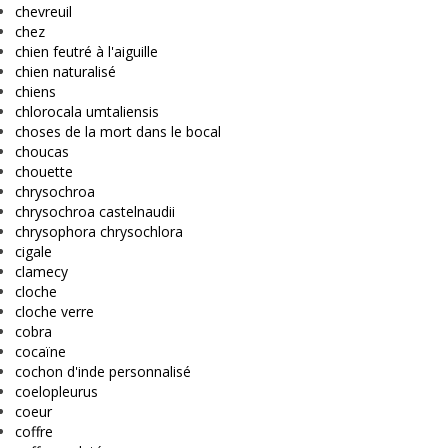
chevreuil
chez
chien feutré à l'aiguille
chien naturalisé
chiens
chlorocala umtaliensis
choses de la mort dans le bocal
choucas
chouette
chrysochroa
chrysochroa castelnaudii
chrysophora chrysochlora
cigale
clamecy
cloche
cloche verre
cobra
cocaïne
cochon d'inde personnalisé
coelopleurus
coeur
coffre