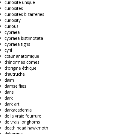
curiosité unique
curiosités
curiosités bizarreries
curiosity
curious
cypraea
cypraea bistrinotata
cypraea tigris
cyril
cœur anatomique
d'énormes cornes
d'origine éthique
d'autruche
daim
damselflies
dans
dark
dark art
darkacademia
de la vraie fourrure
de vrais longhorns
death head hawkmoth
debarque