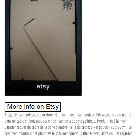
Araignée tisserande orbe d’or doré. Nom latin: nephila maculata. Orb weaver spider monté
dans un cadre en bois avec des embellissements de style gothique. Produit fait à la main.
Caractéristiques du cadre de la boîte d’ombre. Taille du cadre: 6 x 8 pouces (15 x 20cm). Le
spécimen montré sur la photo est le spécimen que vous allez acheter, alors veuillez regarder