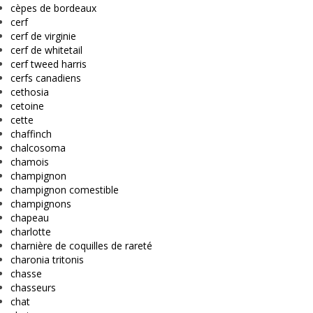
cèpes de bordeaux
cerf
cerf de virginie
cerf de whitetail
cerf tweed harris
cerfs canadiens
cethosia
cetoine
cette
chaffinch
chalcosoma
chamois
champignon
champignon comestible
champignons
chapeau
charlotte
charnière de coquilles de rareté
charonia tritonis
chasse
chasseurs
chat