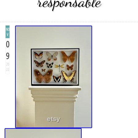
responsable
NO
V
0
9
20
22