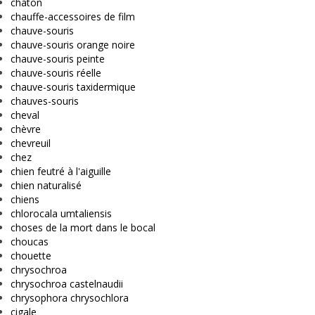
chaton
chauffe-accessoires de film
chauve-souris
chauve-souris orange noire
chauve-souris peinte
chauve-souris réelle
chauve-souris taxidermique
chauves-souris
cheval
chèvre
chevreuil
chez
chien feutré à l'aiguille
chien naturalisé
chiens
chlorocala umtaliensis
choses de la mort dans le bocal
choucas
chouette
chrysochroa
chrysochroa castelnaudii
chrysophora chrysochlora
cigale