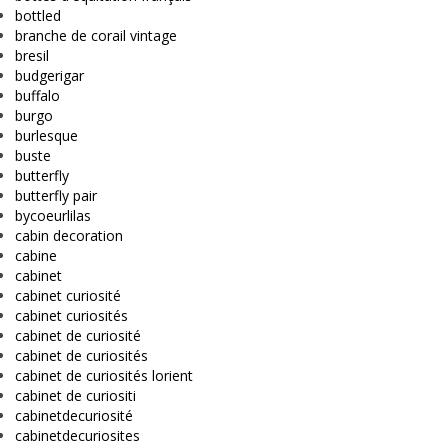
bottled
branche de corail vintage
bresil
budgerigar
buffalo
burgo
burlesque
buste
butterfly
butterfly pair
bycoeurlilas
cabin decoration
cabine
cabinet
cabinet curiosité
cabinet curiosités
cabinet de curiosité
cabinet de curiosités
cabinet de curiosités lorient
cabinet de curiositi
cabinetdecuriosité
cabinetdecuriosites