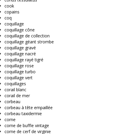
cook
copains
coq
coquillage
coquillage cône
coquillage de collection
coquillage géant strombe
coquillage gravé
coquillage nacré
coquillage rayé tigré
coquillage rose
coquillage turbo
coquillage vert
coquillages
corail blanc
corail de mer
corbeau
corbeau à tête empaillée
corbeau taxidermie
corne
corne de buffle vintage
corne de cerf de virginie