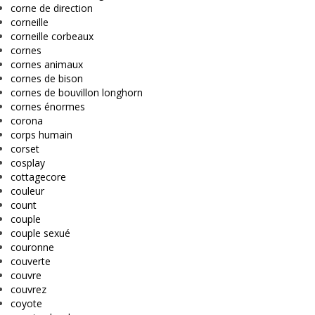
corne de direction
corneille
corneille corbeaux
cornes
cornes animaux
cornes de bison
cornes de bouvillon longhorn
cornes énormes
corona
corps humain
corset
cosplay
cottagecore
couleur
count
couple
couple sexué
couronne
couverte
couvre
couvrez
coyote