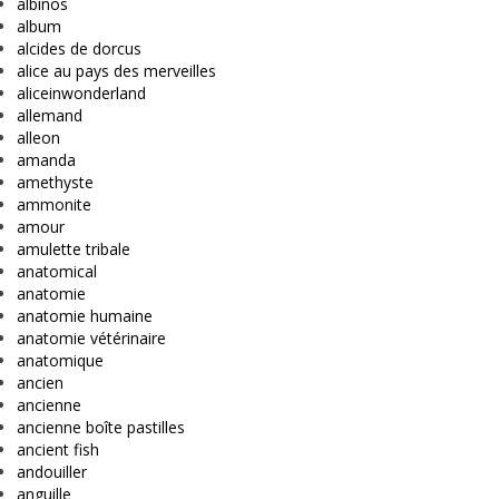
albinos
album
alcides de dorcus
alice au pays des merveilles
aliceinwonderland
allemand
alleon
amanda
amethyste
ammonite
amour
amulette tribale
anatomical
anatomie
anatomie humaine
anatomie vétérinaire
anatomique
ancien
ancienne
ancienne boîte pastilles
ancient fish
andouiller
anguille