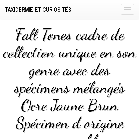
TAXIDERMIE ET CURIOSITÉS
T
o
g
Fall Tones cadre de
g
l
collection unique en son
e
n
genre avec des
a
v
i
spécimens mélangés
g
a
Ocre Jaune Brun
t
i
Spécimen d origine
o
n