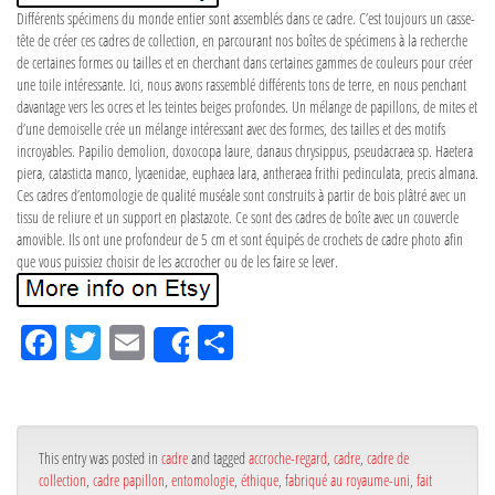
Différents spécimens du monde entier sont assemblés dans ce cadre. C’est toujours un casse-
tête de créer ces cadres de collection, en parcourant nos boîtes de spécimens à la recherche
de certaines formes ou tailles et en cherchant dans certaines gammes de couleurs pour créer
une toile intéressante. Ici, nous avons rassemblé différents tons de terre, en nous penchant
davantage vers les ocres et les teintes beiges profondes. Un mélange de papillons, de mites et
d’une demoiselle crée un mélange intéressant avec des formes, des tailles et des motifs
incroyables. Papilio demolion, doxocopa laure, danaus chrysippus, pseudacraea sp. Haetera
piera, catasticta manco, lycaenidae, euphaea lara, antheraea frithi pedinculata, precis almana.
Ces cadres d’entomologie de qualité muséale sont construits à partir de bois plâtré avec un
tissu de reliure et un support en plastazote. Ce sont des cadres de boîte avec un couvercle
amovible. Ils ont une profondeur de 5 cm et sont équipés de crochets de cadre photo afin
que vous puissiez choisir de les accrocher ou de les faire se lever.
Fa
Tw
Em
Pa
Share
ce
itt
ail
rta
bo
er
ge
ok
r
This entry was posted in
cadre
and tagged
accroche-regard
,
cadre
,
cadre de
collection
,
cadre papillon
,
entomologie
,
éthique
,
fabriqué au royaume-uni
,
fait