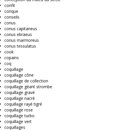
confit
conque
conseils
conus
conus capitaneus
conus ebraeus
conus marmoreus
conus tessulatus
cook
copains
coq
coquillage
coquillage cône
coquillage de collection
coquillage géant strombe
coquillage gravé
coquillage nacré
coquillage rayé tigré
coquillage rose
coquillage turbo
coquillage vert
coquillages