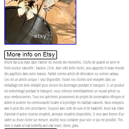
Article fait à la main dans l’atelier du monde des merveilles. Cloche de qualité en verre et
fond couleur naturelle : hauteur 23cm. Avec cette belle cloche, vous apportez le beau monde
des papillons dans votre maison. Parfait comme article de décoration ou comme cadeau.
Ceci est un article unique 1 seul disponible. Toutes nos cloches sont envoyées dans un
emballage très bien emballé pour exclure les dommages pendant le transport. Si un produit
est endommagé pendant le transport, nous créerons immédiatement un nouvel article ou
vous rembourserons. Tous nos spécimens proviennent de projets de conservation éthiques et
aident à soutenir les communautés locales et à protéger les habitats naturels. Nous envoyons
avec b-post des colis prioritaires. Toujours avec code de suivi et de traabilité. Aussi vrai crâne
d’animal et autres insectes encadrés, animaux encadrés disponibles. Si vous avez besoin d’un
cadre ou d’une cloche sur mesure, veuillez nous contacter pour voir ce qui est possible. This
item is made of real butterfly and real insect, dome, glass.