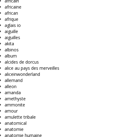
africain
africaine
african
afrique
aglais io
aiguille
aiguilles
akita
albinos
album
alcides de dorcus
alice au pays des merveilles
aliceinwonderland
allemand
alleon
amanda
amethyste
ammonite
amour
amulette tribale
anatomical
anatomie
anatomie humaine