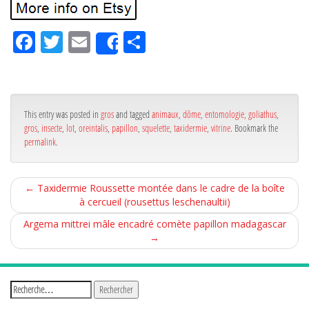
Fa
Tw
Em
Pa
Share
ce
itt
ail
rta
bo
er
ge
ok
r
This entry was posted in
gros
and tagged
animaux
,
dôme
,
entomologie
,
goliathus
,
gros
,
insecte
,
lot
,
oreintalis
,
papillon
,
squelette
,
taxidermie
,
vitrine
. Bookmark the
permalink
.
←
Taxidermie Roussette montée dans le cadre de la boîte
à cercueil (rousettus leschenaultii)
Argema mittrei mâle encadré comète papillon madagascar
→