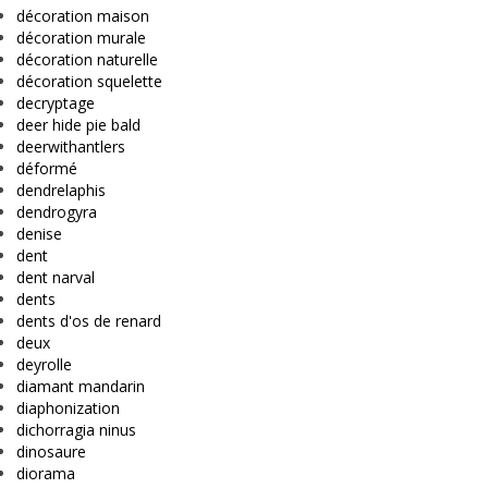
décoration maison
décoration murale
décoration naturelle
décoration squelette
decryptage
deer hide pie bald
deerwithantlers
déformé
dendrelaphis
dendrogyra
denise
dent
dent narval
dents
dents d'os de renard
deux
deyrolle
diamant mandarin
diaphonization
dichorragia ninus
dinosaure
diorama