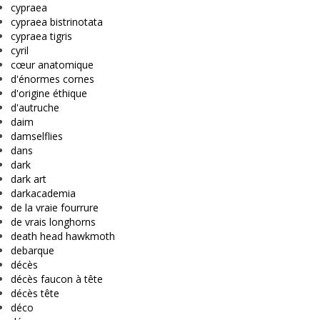
cypraea
cypraea bistrinotata
cypraea tigris
cyril
cœur anatomique
d'énormes cornes
d'origine éthique
d'autruche
daim
damselflies
dans
dark
dark art
darkacademia
de la vraie fourrure
de vrais longhorns
death head hawkmoth
debarque
décès
décès faucon à tête
décès tête
déco