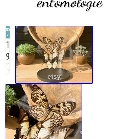
entomologie
NO
V
1
9
20
22