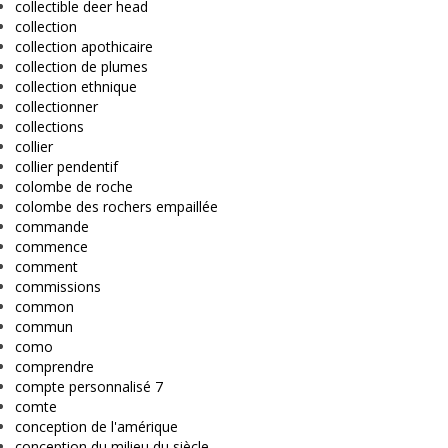
collectible deer head
collection
collection apothicaire
collection de plumes
collection ethnique
collectionner
collections
collier
collier pendentif
colombe de roche
colombe des rochers empaillée
commande
commence
comment
commissions
common
commun
como
comprendre
compte personnalisé 7
comte
conception de l'amérique
conception du milieu du siècle