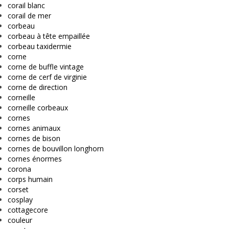
corail blanc
corail de mer
corbeau
corbeau à tête empaillée
corbeau taxidermie
corne
corne de buffle vintage
corne de cerf de virginie
corne de direction
corneille
corneille corbeaux
cornes
cornes animaux
cornes de bison
cornes de bouvillon longhorn
cornes énormes
corona
corps humain
corset
cosplay
cottagecore
couleur