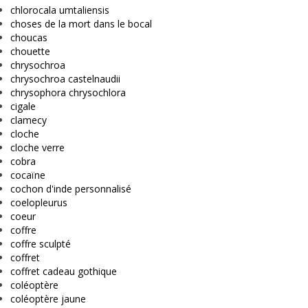
chlorocala umtaliensis
choses de la mort dans le bocal
choucas
chouette
chrysochroa
chrysochroa castelnaudii
chrysophora chrysochlora
cigale
clamecy
cloche
cloche verre
cobra
cocaïne
cochon d'inde personnalisé
coelopleurus
coeur
coffre
coffre sculpté
coffret
coffret cadeau gothique
coléoptère
coléoptère jaune