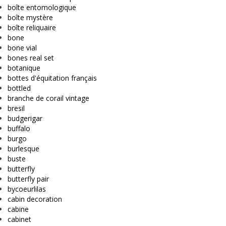
boîte entomologique
boîte mystère
boîte reliquaire
bone
bone vial
bones real set
botanique
bottes d'équitation français
bottled
branche de corail vintage
bresil
budgerigar
buffalo
burgo
burlesque
buste
butterfly
butterfly pair
bycoeurlilas
cabin decoration
cabine
cabinet