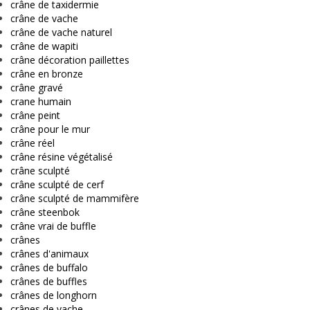
crâne de taxidermie
crâne de vache
crâne de vache naturel
crâne de wapiti
crâne décoration paillettes
crâne en bronze
crâne gravé
crane humain
crâne peint
crâne pour le mur
crâne réel
crâne résine végétalisé
crâne sculpté
crâne sculpté de cerf
crâne sculpté de mammifère
crâne steenbok
crâne vrai de buffle
crânes
crânes d'animaux
crânes de buffalo
crânes de buffles
crânes de longhorn
crânes de vache