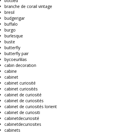
bottled
branche de corail vintage
bresil
budgerigar
buffalo
burgo
burlesque
buste
butterfly
butterfly pair
bycoeurlilas
cabin decoration
cabine
cabinet
cabinet curiosité
cabinet curiosités
cabinet de curiosité
cabinet de curiosités
cabinet de curiosités lorient
cabinet de curiositi
cabinetdecuriosité
cabinetdecuriosites
cabinets