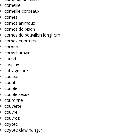
corneille
corneille corbeaux
cornes
cornes animaux
cornes de bison
cornes de bouvillon longhorn
cornes énormes
corona
corps humain
corset
cosplay
cottagecore
couleur
count
couple
couple sexué
couronne
couverte
couvre
couvrez
coyote
coyote claw hanger