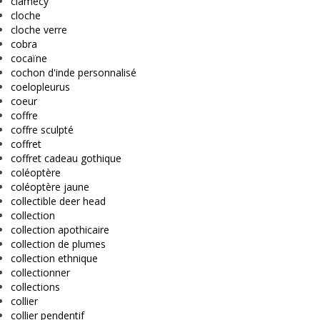
clamecy
cloche
cloche verre
cobra
cocaïne
cochon d'inde personnalisé
coelopleurus
coeur
coffre
coffre sculpté
coffret
coffret cadeau gothique
coléoptère
coléoptère jaune
collectible deer head
collection
collection apothicaire
collection de plumes
collection ethnique
collectionner
collections
collier
collier pendentif