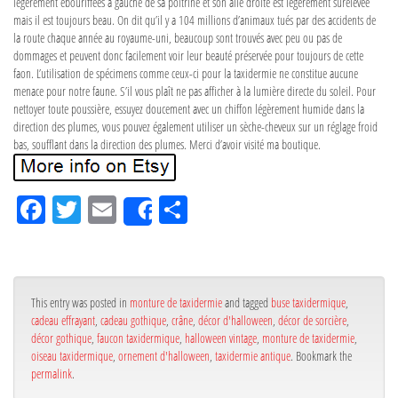
légèrement ébouriffées à gauche de sa poitrine et son aile droite est légèrement surélevée
mais il est toujours beau. On dit qu’il y a 104 millions d’animaux tués par des accidents de
la route chaque année au royaume-uni, beaucoup sont trouvés avec peu ou pas de
dommages et peuvent donc facilement voir leur beauté préservée pour toujours de cette
faon. L’utilisation de spécimens comme ceux-ci pour la taxidermie ne constitue aucune
menace pour notre faune. S’il vous plaît ne pas afficher à la lumière directe du soleil. Pour
nettoyer toute poussière, essuyez doucement avec un chiffon légèrement humide dans la
direction des plumes, vous pouvez également utiliser un sèche-cheveux sur un réglage froid
bas, soufflant dans la direction des plumes. Merci d’avoir visité ma boutique.
Fa
Tw
Em
Pa
Share
ce
itt
ail
rta
bo
er
ge
ok
r
This entry was posted in
monture de taxidermie
and tagged
buse taxidermique
,
cadeau effrayant
,
cadeau gothique
,
crâne
,
décor d'halloween
,
décor de sorcière
,
décor gothique
,
faucon taxidermique
,
halloween vintage
,
monture de taxidermie
,
oiseau taxidermique
,
ornement d'halloween
,
taxidermie antique
. Bookmark the
permalink
.