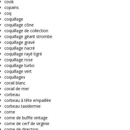
cook
copains
coq
coquillage
coquillage cône
coquillage de collection
coquillage géant strombe
coquillage gravé
coquillage nacré
coquillage rayé tigré
coquillage rose
coquillage turbo
coquillage vert
coquillages
corail blanc
corail de mer
corbeau
corbeau à tête empaillée
corbeau taxidermie
corne
corne de buffle vintage
corne de cerf de virginie
corne de direction