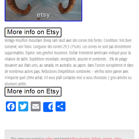
Vintage mouflon mountain sheep ram skull avec des cornes très fortes. Condition: très bien
conservé, voir fotos. Longueur des cornes 29,5 (75cm). Les cornes ne sont pas directement
supprimables. Espèce: ovis gmelini musimon. Dollar trimestriel américain indiqué pour la
relation de taille. Expédition mondiale, enregistrée, assurée et combinée, . 0% de péage
douanier aux états-unis, au canada, en australie, au japon, dans l’union européenne et dans
de nombreux autres pays. Réductions d’expédition combinées – vérifiez votre panier avec
n’importe quel 2ème achat, s’il vous plaît contactez-moi si vous choisissez 2 gros articles ou
plusieurs petits.
Fa
Tw
Em
Pa
Share
ce
itt
ail
rta
bo
er
ge
ok
r
This entry was posted in
crâne
and tagged
bélier mouton
,
béliers
,
cornes
,
crâne
,