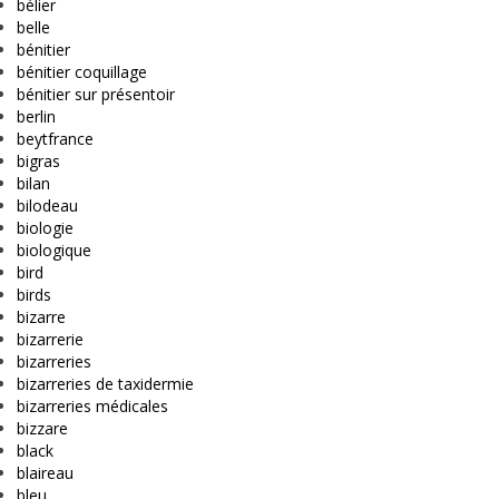
bélier
belle
bénitier
bénitier coquillage
bénitier sur présentoir
berlin
beytfrance
bigras
bilan
bilodeau
biologie
biologique
bird
birds
bizarre
bizarrerie
bizarreries
bizarreries de taxidermie
bizarreries médicales
bizzare
black
blaireau
bleu