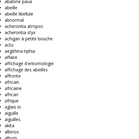
abalone paua
abeille
abeille libellule
abnormal
acherontia atropos
acherontia styx
achigan à petite bouche
actu
aegithina tiphia
affaire
affichage d'entomologie
affichage des abeilles
affronte
africain
africaine
african
afrique
aglais io
aiguille
aiguilles
akita
albinos
album