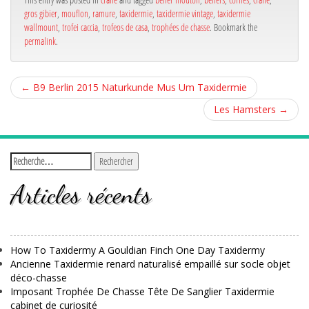
gros gibier
,
mouflon
,
ramure
,
taxidermie
,
taxidermie vintage
,
taxidermie
wallmount
,
trofei caccia
,
trofeos de casa
,
trophées de chasse
. Bookmark the
permalink
.
←
B9 Berlin 2015 Naturkunde Mus Um Taxidermie
Les Hamsters
→
Articles récents
How To Taxidermy A Gouldian Finch One Day Taxidermy
Ancienne Taxidermie renard naturalisé empaillé sur socle objet
déco-chasse
Imposant Trophée De Chasse Tête De Sanglier Taxidermie
cabinet de curiosité