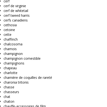
cerf
cerf de virginie
cerf de whitetail
cerf tweed harris
cerfs canadiens
cethosia
cetoine
cette
chaffinch
chalcosoma
chamois
champignon
champignon comestible
champignons
chapeau
charlotte
charnière de coquilles de rareté
charonia tritonis
chasse
chasseurs
chat
chaton
chauffe-accessoires de film