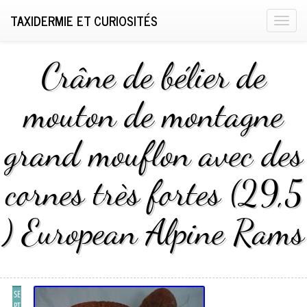
TAXIDERMIE ET CURIOSITÉS
T
o
g
Crâne de bélier de
g
l
mouton de montagne
e
n
grand mouflon avec des
a
v
i
cornes très fortes (29,5
g
a
) European Alpine Rams
t
i
o
n
SE
PT