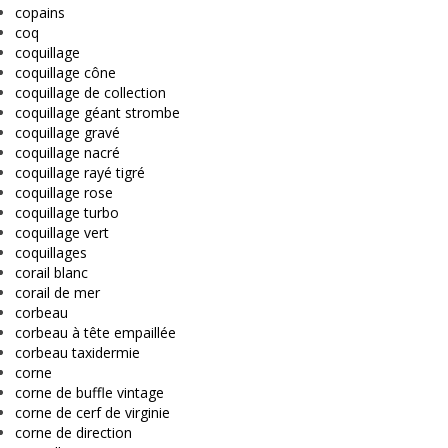
copains
coq
coquillage
coquillage cône
coquillage de collection
coquillage géant strombe
coquillage gravé
coquillage nacré
coquillage rayé tigré
coquillage rose
coquillage turbo
coquillage vert
coquillages
corail blanc
corail de mer
corbeau
corbeau à tête empaillée
corbeau taxidermie
corne
corne de buffle vintage
corne de cerf de virginie
corne de direction