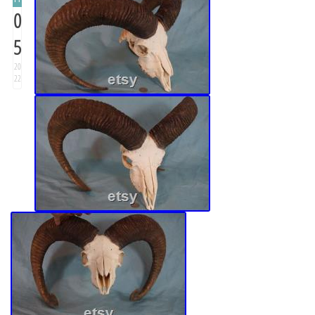
0
5
20
22