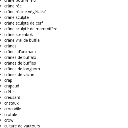
crâne pour le mur
crâne réel
crâne résine végétalisé
crâne sculpté
crâne sculpté de cerf
crâne sculpté de mammifère
crâne steenbok
crâne vrai de buffle
crânes
crânes d'animaux
crânes de buffalo
crânes de buffles
crânes de longhorn
crânes de vache
crap
crapaud
crête
creusant
cristaux
crocodile
crotale
crow
culture de vautours