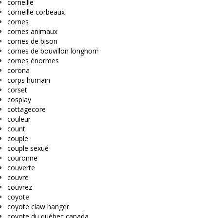
corneille
corneille corbeaux
cornes
cornes animaux
cornes de bison
cornes de bouvillon longhorn
cornes énormes
corona
corps humain
corset
cosplay
cottagecore
couleur
count
couple
couple sexué
couronne
couverte
couvre
couvrez
coyote
coyote claw hanger
coyote du québec canada